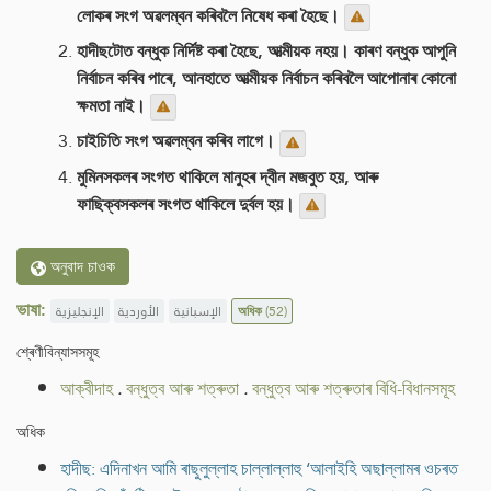
লোকৰ সংগ অৱলম্বন কৰিবলৈ নিষেধ কৰা হৈছে।
হাদীছটোত বন্ধুক নিৰ্দিষ্ট কৰা হৈছে, আত্মীয়ক নহয়। কাৰণ বন্ধুক আপুনি
নিৰ্বাচন কৰিব পাৰে, আনহাতে আত্মীয়ক নিৰ্বাচন কৰিবলৈ আপোনাৰ কোনো
ক্ষমতা নাই।
চাইচিতি সংগ অৱলম্বন কৰিব লাগে।
মুমিনসকলৰ সংগত থাকিলে মানুহৰ দ্বীন মজবুত হয়, আৰু
ফাছিক্বসকলৰ সংগত থাকিলে দুৰ্বল হয়।
অনুবাদ চাওক
ভাষা:
الإنجليزية
الأوردية
الإسبانية
অধিক
(52)
শ্ৰেণীবিন্যাসসমূহ
আক্বীদাহ
.
বন্ধুত্ব আৰু শত্ৰুতা
.
বন্ধুত্ব আৰু শত্ৰুতাৰ বিধি-বিধানসমূহ
অধিক
হাদীছ: এদিনাখন আমি ৰাছুলুল্লাহ চাল্লাল্লাহু ‘আলাইহি অছাল্লামৰ ওচৰত