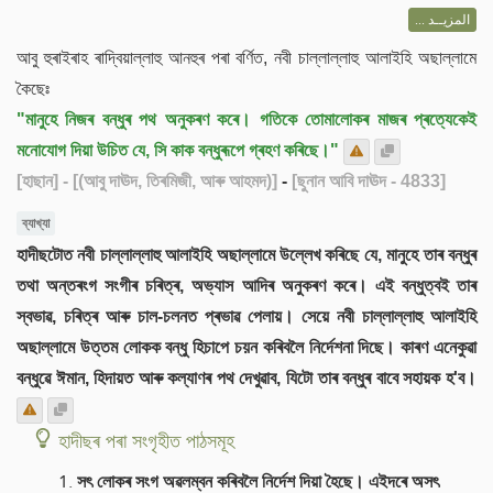
المزيــد ...
আবু হুৰাইৰাহ ৰাদ্বিয়াল্লাহু আনহুৰ পৰা বৰ্ণিত, নবী চাল্লাল্লাহু আলাইহি অছাল্লামে
কৈছেঃ
"মানুহে নিজৰ বন্ধুৰ পথ অনুকৰণ কৰে। গতিকে তোমালোকৰ মাজৰ প্ৰত্যেকেই
মনোযোগ দিয়া উচিত যে, সি কাক বন্ধুৰূপে গ্ৰহণ কৰিছে।"
[হাছান]
- [(আবু দাঊদ, তিৰমিজী, আৰু আহমদ)]
-
[ছুনান আবি দাঊদ - 4833]
ব্যাখ্যা
হাদীছটোত নবী চাল্লাল্লাহু আলাইহি অছাল্লামে উল্লেখ কৰিছে যে, মানুহে তাৰ বন্ধুৰ
তথা অন্তৰংগ সংগীৰ চৰিত্ৰ, অভ্যাস আদিৰ অনুকৰণ কৰে। এই বন্ধুত্বই তাৰ
স্বভাৱ, চৰিত্ৰ আৰু চাল-চলনত প্ৰভাৱ পেলায়। সেয়ে নবী চাল্লাল্লাহু আলাইহি
অছাল্লামে উত্তম লোকক বন্ধু হিচাপে চয়ন কৰিবলৈ নিৰ্দেশনা দিছে। কাৰণ এনেকুৱা
বন্ধুৱে ঈমান, হিদায়ত আৰু কল্যাণৰ পথ দেখুৱাব, যিটো তাৰ বন্ধুৰ বাবে সহায়ক হ'ব।
হাদীছৰ পৰা সংগৃহীত পাঠসমূহ
সৎ লোকৰ সংগ অৱলম্বন কৰিবলৈ নিৰ্দেশ দিয়া হৈছে। এইদৰে অসৎ