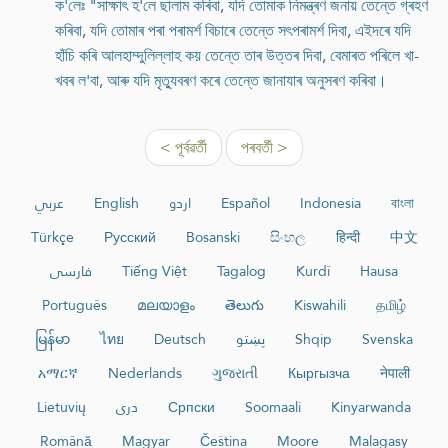
ক'লেঃ "সাক্ষাৎ হ'লে ছালাম কৰিবা, যদি তোমাক নিমন্ত্ৰণ জনায় তেন্তে গ্ৰহণ
কৰিবা, যদি তোমাৰ পৰা পৰামৰ্শ বিচাৰে তেন্তে সৎপৰামৰ্শ দিবা, এইদৰে যদি
হাঁচি কৰি আলহাম্দুলিল্লাহ কয় তেন্তে তাৰ উত্তৰ দিবা, বেমাৰত পৰিলে খা-
খবৰ ল'বা, আৰু যদি মৃত্যুবৰণ কৰে তেন্তে জানাযাৰ অনুসৰণ কৰিবা।
< পূৰ্বৱৰ্তী
পৰবৰ্তী >
عربي
English
اردو
Español
Indonesia
বাংলা
Türkçe
Русский
Bosanski
සිංහල
हिन्दी
中文
فارسی
Tiếng Việt
Tagalog
Kurdî
Hausa
Português
മലയാളം
తెలుగు
Kiswahili
தமிழ்
မြန်မာ
ไทย
Deutsch
پښتو
Shqip
Svenska
አማርኛ
Nederlands
ગુજરાતી
Кыргызча
नेपाली
Lietuvių
دری
Српски
Soomaali
Kinyarwanda
Română
Magyar
Čeština
Moore
Malagasy