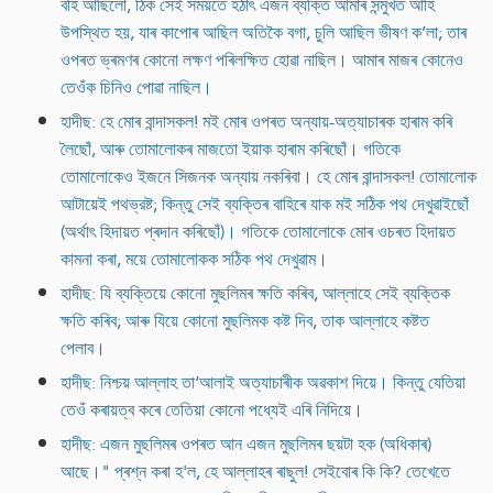
বহি আছিলোঁ, ঠিক সেই সময়তে হঠাৎ এজন ব্যক্তি আমাৰ সন্মুখত আহি
উপস্থিত হয়, যাৰ কাপোৰ আছিল অতিকৈ বগা, চুলি আছিল ভীষণ ক’লা; তাৰ
ওপৰত ভ্ৰমণৰ কোনো লক্ষণ পৰিলক্ষিত হোৱা নাছিল। আমাৰ মাজৰ কোনেও
তেওঁক চিনিও পোৱা নাছিল।
হাদীছ: হে মোৰ বান্দাসকল! মই মোৰ ওপৰত অন্যায়-অত্যাচাৰক হাৰাম কৰি
লৈছোঁ, আৰু তোমালোকৰ মাজতো ইয়াক হাৰাম কৰিছোঁ। গতিকে
তোমালোকেও ইজনে সিজনক অন্যায় নকৰিবা। হে মোৰ বান্দাসকল! তোমালোক
আটায়েই পথভ্রষ্ট; কিন্তু সেই ব্যক্তিৰ বাহিৰে যাক মই সঠিক পথ দেখুৱাইছোঁ
(অৰ্থাৎ হিদায়ত প্ৰদান কৰিছোঁ)। গতিকে তোমালোকে মোৰ ওচৰত হিদায়ত
কামনা কৰা, ময়ে তোমালোকক সঠিক পথ দেখুৱাম।
হাদীছ: যি ব্যক্তিয়ে কোনো মুছলিমৰ ক্ষতি কৰিব, আল্লাহে সেই ব্যক্তিক
ক্ষতি কৰিব; আৰু যিয়ে কোনো মুছলিমক কষ্ট দিব, তাক আল্লাহে কষ্টত
পেলাব।
হাদীছ: নিশ্চয় আল্লাহ তা‘আলাই অত্যাচাৰীক অৱকাশ দিয়ে। কিন্তু যেতিয়া
তেওঁ কৰায়ত্ব কৰে তেতিয়া কোনো পধ্যেই এৰি নিদিয়ে।
হাদীছ: এজন মুছলিমৰ ওপৰত আন এজন মুছলিমৰ ছয়টা হক (অধিকাৰ)
আছে।" প্ৰশ্ন কৰা হ'ল, হে আল্লাহৰ ৰাছুল! সেইবোৰ কি কি? তেখেতে