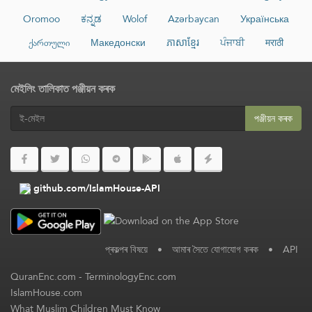
Oromoo
ಕನ್ನಡ
Wolof
Azərbaycan
Українська
ქართული
Македонски
ភាសាខ្មែរ
ਪੰਜਾਬੀ
मराठी
মেইলিং তালিকাত পঞ্জীয়ন কৰক
পঞ্জীয়ন কৰক
github.com/IslamHouse-API
প্ৰকল্পৰ বিষয়ে
•
আমাৰ সৈতে যোগাযোগ কৰক
•
API
QuranEnc.com
-
TerminologyEnc.com
IslamHouse.com
What Muslim Children Must Know