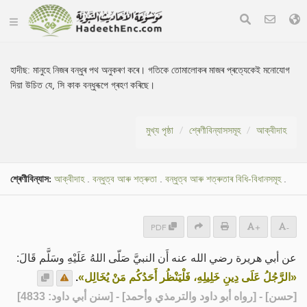
হাদীছ:
মানুহে নিজৰ বন্ধুৰ পথ অনুকৰণ কৰে। গতিকে তোমালোকৰ মাজৰ প্ৰত্যেকেই মনোযোগ
দিয়া উচিত যে, সি কাক বন্ধুৰূপে গ্ৰহণ কৰিছে।
মুখ্য পৃষ্ঠা
শ্ৰেণীবিন্যাসসমূহ
আক্বীদাহ
শ্ৰেণীবিন্যাস:
আক্বীদাহ
.
বন্ধুত্ব আৰু শত্ৰুতা
.
বন্ধুত্ব আৰু শত্ৰুতাৰ বিধি-বিধানসমূহ
.
PDF
+
-
عن أبي هريرة رضي الله عنه أَن النبيَّ صَلّى اللهُ عَلَيْهِ وسَلَّم قَالَ:
.
«الرَّجُلُ عَلَى دِينِ خَلِيلِهِ، فَلْيَنْظُر أَحَدُكُم مَنْ يُخَالِل»
] - [رواه أبو داود والترمذي وأحمد] - [سنن أبي داود: 4833]
حسن
[