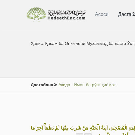
Асосӣ
Дастаб
Ҳадис:
Қасам ба Онки ҷони Муҳаммад ба дасти Ӯст,
Дастабандӣ:
Ақида
.
Имон ба рӯзи қиёмат
.
«لِمَةِ الْمُصْحِيَةِ، آنِيَةُ الْجَنَّةِ مَنْ شَرِبَ مِنْهَا لَمْ يَظْمَأْ آخِرَ مَا