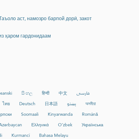
Таъоло аст, намозро барпой дорӣ, закот
низ ҳаром гардонидаам
sanski
සිංහල
हिन्दी
中文
فارسی
ไทย
Deutsch
日本語
پښتو
অসমীয়া
рпски
Soomaali
Kinyarwanda
Română
Azərbaycan
Ελληνικά
O‘zbek
Українська
di
Kurmancî
Bahasa Melayu