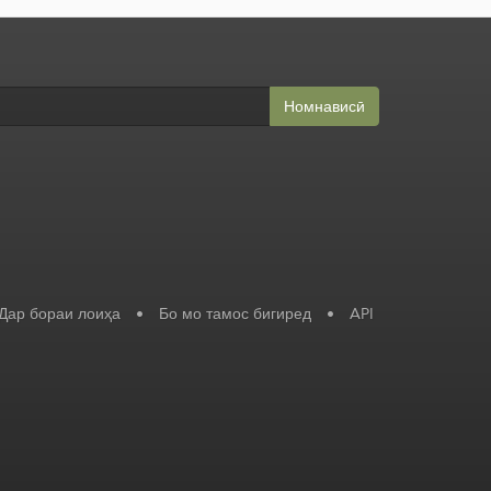
Номнависӣ
Дар бораи лоиҳа
•
Бо мо тамос бигиред
•
API