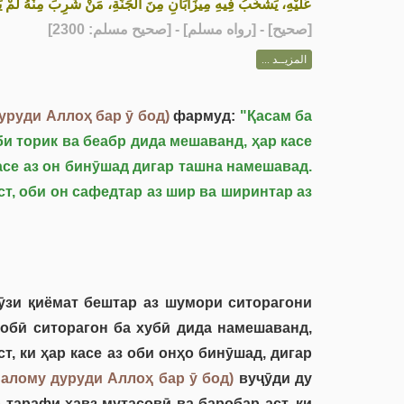
عَلَيْهِ، يَشْخَبُ فِيهِ مِيزَابَانِ مِنَ الْجَنَّةِ، مَنْ شَرِبَ مِنْهُ لَمْ ي»
] - [رواه مسلم] - [صحيح مسلم: 2300]
صحيح
[
المزيــد ...
уруди Аллоҳ бар ӯ бод)
фармуд:
"Қасам ба
би торик ва беабр дида мешаванд, ҳар касе
асе аз он бинӯшад дигар ташна намешавад.
т, оби он сафедтар аз шир ва ширинтар аз
ӯзи қиёмат бештар аз шумори ситорагони
тобӣ ситорагон ба хубӣ дида намешаванд,
т, ки ҳар касе аз оби онҳо бинӯшад, дигар
Салому дуруди Аллоҳ бар ӯ бод)
вуҷӯди ду
р тарафи ҳавз мутасовӣ ва баробар аст, ки