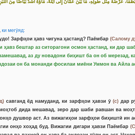
َظْمَأْ، عَرْضُهُ مِثْلُ طُولِهِ، مَا بَيْنَ عَمَّانَ إِلَى أَيْلَةَ، مَاؤُهُ أَشَدُّ بَيَاضًا مِنَ اللّ
,
ки мегӯяд:
до! Зарфҳои ҳавз чигуна ҳастанд? Паёмбар
(Салому д
 ҳавз бештар аз ситорагони осмон ҳастанд, ки дар ша
амешавад, аз ду новадони биҳишт ба он об мерезад, к
андозаи он ба монанди фосилаи миёни Уммон ва Айла ас
д)
савганд ёд намуданд, ки зарфҳои ҳавзи ӯ
(с)
дар р
 моҳтоб дида мешавад, зеро дар шаби равшан ва моҳ
онҳо душвор аст. Аз вижагиҳои зарфҳои биҳиштӣ ин ас
гии онҳо хоҳад буд. Вижагии дигари ҳавзи Паёмбар
(
авад ва паҳноӣ он ҳавз ба андозаи тӯли он аст. Чаҳо