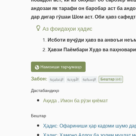
андозаи як тарафи он баробар аст ба анд
дар дигар гӯшаи Шом аст. Оби ҳавз сафедта
Аз фоидаҳои ҳадис
Исботи вуҷӯди ҳавз ва анвоъи неъ
Ҳавзи Паёмбари Худо ва паҳновари 
Намоиши тарҷумаҳо
Забон:
الإنجليزية
الأوردية
الإسبانية
Бештар
(68)
Дастабандиҳо
Ақида
.
Имон ба рӯзи қиёмат
Бештар
Ҳадис: Офариниши ҳар кадоми шумо дар
Ҳадис: Ҳамоно Аллоҳ ба золим муҳлат м