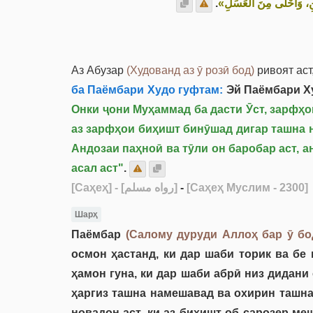
.
َبَنِ، وَأَحْلَى مِنَ الْعَسَلِ
Аз Абузар
(Худованд аз ӯ розӣ бод)
ривоят аст
ба Паёмбари Худо гуфтам:
Эй Паёмбари Ху
Онки ҷони Муҳаммад ба дасти Ӯст, зарфҳои
аз зарфҳои биҳишт бинӯшад дигар ташна н
Андозаи паҳноӣ ва тӯли он баробар аст, 
асал аст"
.
[Саҳеҳ]
- [رواه مسلم]
-
[Саҳеҳ Муслим - 2300]
Шарҳ
Паёмбар
(Салому дуруди Аллоҳ бар ӯ бо
осмон ҳастанд, ки дар шаби торик ва бе
ҳамон гуна, ки дар шаби абрӣ низ дидани 
ҳаргиз ташна намешавад ва охирин ташна
новадон аст, ки аз биҳишт об сарозер меш