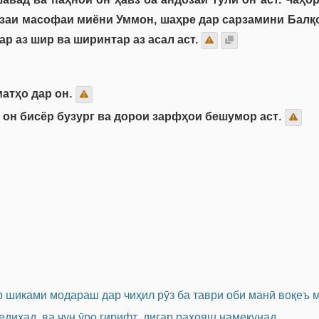
озаи масофаи миёни Уммон, шаҳре дар сарзамини Балқ
р аз шир ва ширинтар аз асал аст.
матҳо дар он.
он бисёр бузург ва дорои зарфҳои бешумор аст.
 шиками модараш дар чиҳил рӯз ба таври оби манӣ воқеъ 
едиҳад, ва чун ӯро гирифт, дигар раҳояш намекунад