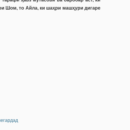
ои Шом, то Айла, ки шаҳри машҳури дигаре
мегардад