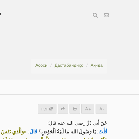
Асосӣ
Дастабандиҳо
Ақида
PDF
+
-
عَنْ أَبِي ذَرٍّ رضي الله عنه قَالَ:
قُلْتُ:
يَا رَسُولَ اللهِ مَا آنِيَةُ الْحَوْضِ؟
قَالَ:
وَالَّذِي نَفْسُ مُحَم