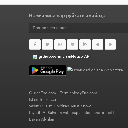
Номнависӣ дар рӯйхати эмайлҳо
github.com/IslamHouse-API
QuranEnc.com
-
TerminologyEnc.com
IslamHouse.com
What Muslim Children Must Know
Riyadh Al-Salheen with explanation and benefits
Bayan Al-Islam