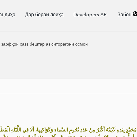
андиҳо
Дар бораи лоиҳа
Developers API
Забон
 зарфҳои ҳавз бештар аз ситорагони осмон
َّدٍ بِيَدِهِ لَآنِيَتُهُ أَكْثَرُ مِنْ عَدَدِ نُجُومِ السَّمَاءِ وَكَوَاكِبِهَا، أَلَا فِي اللَّيْلَةِ الْمُظْ