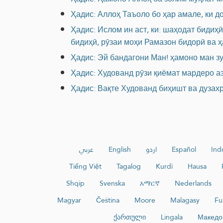
Ҳадис: Аллоҳ Таъоло бо ҳар амале, ки 
Ҳадис: Ислом ин аст, ки: шаҳодат бидиҳ
бидиҳӣ, рӯзаи моҳи Рамазон бидорӣ ва ҳ
Ҳадис: Эй бандагони Ман! ҳамоно ман з
Ҳадис: Худованд рӯзи қиёмат мардеро а
Ҳадис: Вақте Худованд биҳишт ва дузах
عربي
English
اردو
Español
Ind
Tiếng Việt
Tagalog
Kurdî
Hausa
Shqip
Svenska
አማርኛ
Nederlands
Magyar
Čeština
Moore
Malagasy
Fu
ქართული
Lingala
Македо