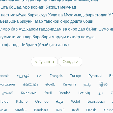
дошта бошад, ӯро вориди биҳишт мекунад
ӣ нест маъбуде барҳақ ҷуз Худо ва Муҳаммад фиристодаи Ӯ 
аҷҷи Хона бикунӣ, агар тавонои онро дошта бошӣ
улмро бар Худ ҳаром гардонидам ва онро дар байни шумо 
з уммати ман дар баробари мардум ихтиёр намуда
ро офарид, Ҷибраил (Алайҳис-салом)
< Гузашта
Оянда >
onesia
ئۇيغۇرچە
বাংলা
Français
Türkçe
Русский
Bo
Português
മലയാളം
తెలుగు
Kiswahili
தமிழ்
မြန်မာ
ગુજરાતી
Кыргызча
नेपाली
Yorùbá
Lietuvių
دری
С
lfulde
Italiano
Oromoo
ಕನ್ನಡ
Wolof
Български
нски
ភាសាខ្មែរ
Bambara
ਪੰਜਾਬੀ
मराठी
Dansk
Kirun