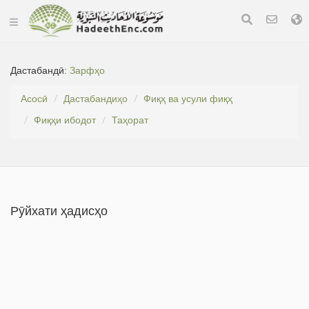
Дастабандӣ:
Зарфҳо
Асосӣ
Дастабандиҳо
Фиқҳ ва усули фиқҳ
Фиқҳи ибодот
Таҳорат
Рӯйхати ҳадисҳо