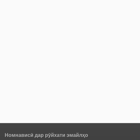
Номнависӣ дар рӯйхати эмайлҳо