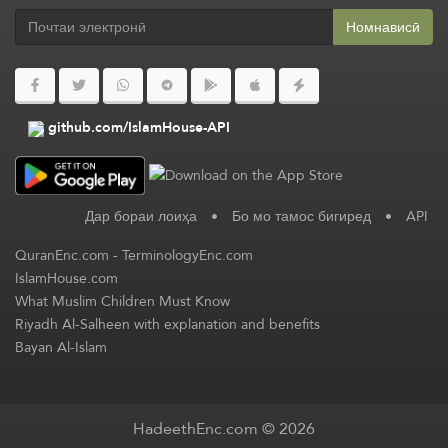
Номнависӣ
github.com/IslamHouse-API
Дар бораи лоиҳа
•
Бо мо тамос бигиред
•
API
QuranEnc.com
-
TerminologyEnc.com
IslamHouse.com
What Muslim Children Must Know
Riyadh Al-Salheen with explanation and benefits
Bayan Al-Islam
HadeethEnc.com © 2026