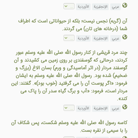
عربي
الإنجليزية
الأوردية
آن (گربه) نجس نيست؛ بلکه از حيواناتی است که اطراف
شما (درخانه های تان) می گردند.
عربي
الإنجليزية
الأوردية
چند مرد قریشی از کنار رسول الله صلی الله علیه وسلم عبور
کردند، درحالی که گوسفندی بر روی زمین می کشیدند و آن
گوسفند مردار (در اثر آماسيدگی و ورم) بسان الاغ (بزرگ و
ضخیم) شده بود. رسول الله صلی الله علیه وسلم به ایشان
فرمود: «اگر پوست آن را می گرفتيد (خوب بود)». گفتند: اين
مردار است، فرمود: «آب و برگ گياه سدر آن را پاک می
کند».
عربي
الإنجليزية
الأوردية
كاسه رسول الله صلى الله عليه وسلم شكست، پس شكاف آن
را با سيمی از نقره بست.