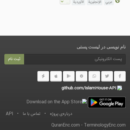
عربي
الإنجليزية
الأوردية
نام نویسی در ليست پستى
ثبت نام
github.com/IslamHouse-API
درباره‌ى پروژه
•
تماس با ما
•
API
QuranEnc.com
-
TerminologyEnc.com