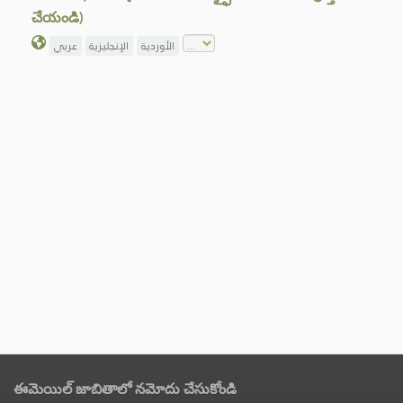
చేయండి)
الأوردية
الإنجليزية
عربي
ఈమెయిల్ జాబితాలో నమోదు చేసుకోండి