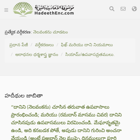
ప్రత్యేక వర్గీకరణ:
నెలవంకను చూడటం
ప్రధాన పేజీ
వర్గీకరణలు
ఫిఖ్ మరియు దాని నియమాలు
ఆరాధనల ధర్మశాస్త్ర జ్ఞానం
సియామ్/ఉపవాసవ్రతములు.
హదీథుల జాబితా
“దానిని (నెలవంకను) చూసిన తరువాత ఉపవాసాలు
ప్రారంభించండి; మరియు (రమదాన్ మాసము చివర) దానిని
చూసినపుడు ఉపవాసములు విరమించండి. మేఘావృతమై
ఉండి, అది కనబడక పోతే, అపుడు దానిని గురించి అంచనా
వేయండి (అంటే షఅబాన్ నెల ముఫ్ఫై దినములుగా పూర్తి