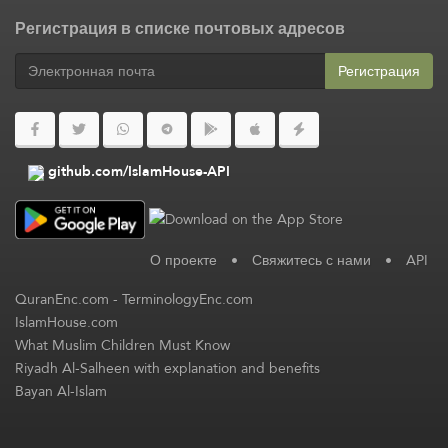
Регистрация в списке почтовых адресов
Регистрация
github.com/IslamHouse-API
О проекте
•
Свяжитесь с нами
•
API
QuranEnc.com
-
TerminologyEnc.com
IslamHouse.com
What Muslim Children Must Know
Riyadh Al-Salheen with explanation and benefits
Bayan Al-Islam