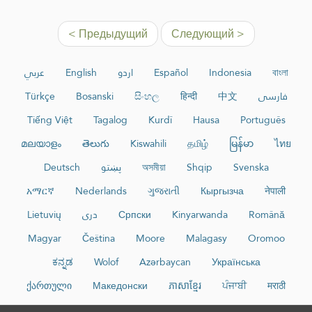
< Предыдущий
Следующий >
عربي
English
اردو
Español
Indonesia
বাংলা
Türkçe
Bosanski
සිංහල
हिन्दी
中文
فارسی
Tiếng Việt
Tagalog
Kurdî
Hausa
Português
മലയാളം
తెలుగు
Kiswahili
தமிழ்
မြန်မာ
ไทย
Deutsch
پښتو
অসমীয়া
Shqip
Svenska
አማርኛ
Nederlands
ગુજરાતી
Кыргызча
नेपाली
Lietuvių
دری
Српски
Kinyarwanda
Română
Magyar
Čeština
Moore
Malagasy
Oromoo
ಕನ್ನಡ
Wolof
Azərbaycan
Українська
ქართული
Македонски
ភាសាខ្មែរ
ਪੰਜਾਬੀ
मराठी