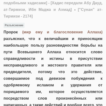
подобными хадисами]
- [Хадис передали Абу Дауд,
ат-Тирмизи, Ибн Маджа и Ахмад]
-
["Сунан" ат-
Тирмизи - 2174]
Разъяснение
Пророк
(мир ему и благословение Аллаха)
разъяснил, что к величайшим и приносящим
наибольшую пользу разновидностям борьбы на
пути Всевышнего Аллаха относится слово
справедливости и истины в присутствии
несправедливого и жестокого правителя или
предводителя, потому что это действие,
совершаемое под девизом побуждения к
одобряемому исламом и удержания от
порицаемого им, которое осуществляется
посредством слов произнесённых или
написанных, а также действий и вообще всего, что