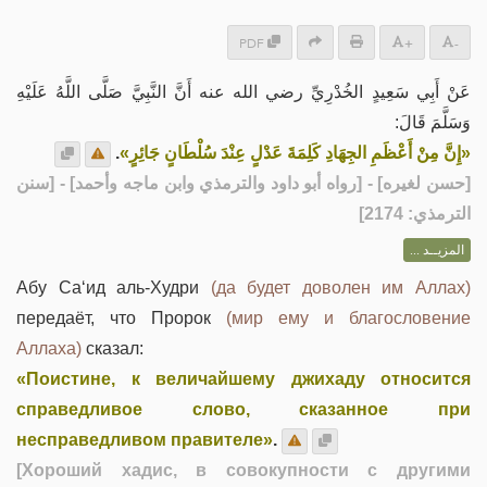
PDF
+
-
عَنْ أَبِي سَعِيدٍ الخُدْرِيِّ رضي الله عنه أَنَّ النَّبِيَّ صَلَّى اللَّهُ عَلَيْهِ
وَسَلَّمَ قَالَ:
.
«إِنَّ مِنْ أَعْظَمِ الجِهَادِ كَلِمَةَ عَدْلٍ عِنْدَ سُلْطَانٍ جَائِرٍ»
] - [رواه أبو داود والترمذي وابن ماجه وأحمد] - [سنن
حسن لغيره
[
الترمذي: 2174]
المزيــد ...
Абу Са‘ид аль-Худри
(да будет доволен им Аллах)
передаёт, что Пророк
(мир ему и благословение
Аллаха)
сказал:
«Поистине, к величайшему джихаду относится
справедливое слово, сказанное при
несправедливом правителе»
.
[Хороший хадис, в совокупности с другими