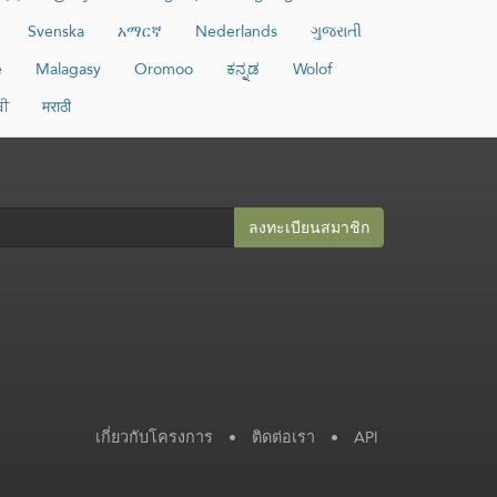
Svenska
አማርኛ
Nederlands
ગુજરાતી
e
Malagasy
Oromoo
ಕನ್ನಡ
Wolof
ਬੀ
मराठी
ลงทะเบียนสมาชิก​
เกี่ยวกับโครงการ
•
ติดต่อเรา
•
API