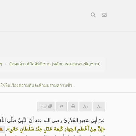
งๆ
อัดดะอ์วะฮ์วัลอิห์ติซาบ (หลักการเผยแพร่เชิญชวน)
งใช้ในเรื่องความดีและห้ามปรามความชั่ว
.
PDF
+
-
عَنْ أَبِي سَعِيدٍ الخُدْرِيِّ رضي الله عنه أَنَّ النَّبِيَّ صَلَّى اللَّهُ :
.
«إِنَّ مِنْ أَعْظَمِ الجِهَادِ كَلِمَةَ عَدْلٍ عِنْدَ سُلْطَانٍ جَائِرٍ»