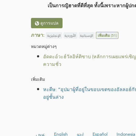
เป็นการญิฮาดที่ดีที่สุด ทั้งนี้เพราะห
ดูการแปล
ภาษา:
الإنجليزية
الأوردية
الإسبانية
เพิ่มเติม
(51)
หมวดหมู่​ต่างๆ
อัดดะอ์วะฮ์วัลอิห์ติซาบ (หลักการเผยแพร่เชิ
ความชั่ว
เพิ่มเติม
หะดีษ: “อุปมาผู้ที่อยู่ในขอบเขตของอัลลอฮ์กั
อยู่ชั้นล่าง
عربي
English
اردو
Español
Indonesia