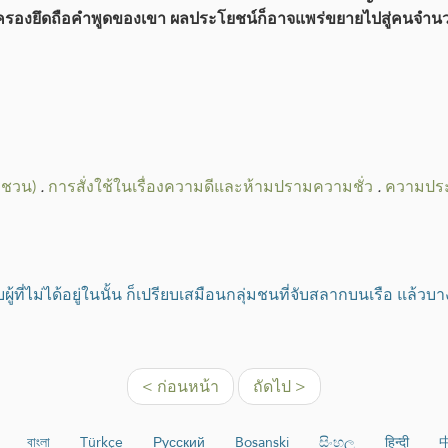
ากผู้ปกครองยึดถือคำพูดของเขา ผลประโยชน์ก็อาจแพร่ขยายไปสู่คน
ญชวน)
.
การสั่งใช้ในเรื่องความดีและห้ามปรามความชั่ว
.
ความประ
บผู้ที่ไม่ได้อยู่ในนั้น ก็เปรียบเสมือนกลุ่มชนที่จับสลากบนเรือ แล
< ก่อนหน้า
ถัดไป >
বাংলা
Türkçe
Русский
Bosanski
සිංහල
हिन्दी