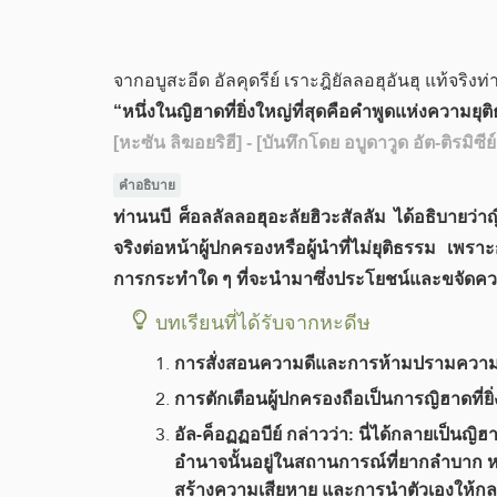
จากอบูสะอีด อัลคุดรีย์ เราะฎิยัลลอฮุอันฮุ แท้จริงท
“หนึ่งในญิฮาดที่ยิ่งใหญ่ที่สุดคือคำพูดแห่งความยุต
[หะซัน ลิฆอยริฮี]
- [บันทึกโดย อบูดาวูด อัต-ติรมิซี
คำอธิบาย​
ท่านนบี ศ็อลลัลลอฮุอะลัยฮิวะสัลลัม ได้อธิบายว
จริงต่อหน้าผู้ปกครองหรือผู้นำที่ไม่ยุติธรรม เพรา
การกระทำใด ๆ ที่จะนำมาซึ่งประโยชน์และขจัดคว
บทเรียนที่ได้รับจากหะดีษ
การสั่งสอนความดีและการห้ามปรามความชั
การตักเตือนผู้ปกครองถือเป็นการญิฮาดที่
อัล-ค็อฏฏอบีย์ กล่าวว่า: นี่ได้กลายเป็นญิฮา
อำนาจนั้นอยู่ในสถานการณ์ที่ยากลำบาก หากเ
สร้างความเสียหาย และการนำตัวเองให้กลาย