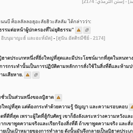
] - [نن الترمذي: 2174
่านนบี ศ็อลลัลลอฮุอะลัยฮิวะสัลลัม ได้กล่าวว่า:
ิธรรมต่อหน้าผู้ปกครองที่ไม่ยุติธรรม”
ย์ อิบนุมาญะฮ์ และอะห์มัด]
-
[สุนัน อัตติรมีซีย์ - 2174]
่าญิฮาดประเภทหนึ่งที่ยิ่งใหญ่ที่สุดและมีประโยชน์มากที่สุดในห
ะการกระทำนั้นเป็นการปฏิบัติตามหลักการสั่งใช้ในสิ่งที่ดีและห้ามป
ามเสียหาย.
่วเป็นส่วนหนึ่งของญิฮาด
ยิ่งใหญ่ที่สุด แต่ต้องกระทำด้วยความรู้ ปัญญา และความรอบคอบ
ดที่ดีที่สุด เพราะผู้ใดที่สู้กับศัตรู เขาก็ยังลังเลระหว่างความหวังแล
ขาพูดความจริงและเรียกร้องสิ่งที่ดี ถ้าเขาพูดความจริง และสั่งสอ
เป็นเป้าหมายของการทำลาย ดังนั้นมันจึงกลายเป็นญิฮาดประเภทที่