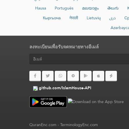
Hausa
Português
മലയാളം
తెలుగు
K
Кыргызча
नेपाली
Lietuvių
دری
Ср
Azərbayc
ลงทะเบียนเพื่อรับจดหมายทางอีเมล์
github.com/IslamHouse-API
QuranEnc.com
-
TerminologyEnc.com