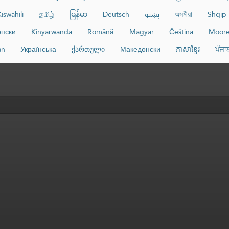
iswahili
தமிழ்
မြန်မာ
Deutsch
پښتو
অসমীয়া
Shqip
пски
Kinyarwanda
Română
Magyar
Čeština
Moor
an
Українська
ქართული
Македонски
ភាសាខ្មែរ
ਪੰਜਾ