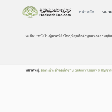
หน้าหลัก
หมวดห
หะดีษ:
“หนึ่งในญิฮาดที่ยิ่งใหญ่ที่สุดคือคำพูดแห่งความยุติ
หมวดหมู่​:
อัดดะอ์วะฮ์วัลอิห์ติซาบ (หลักการเผยแพร่เชิญชวน