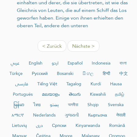
einhalten und derer, die sie übertreten, ist wie das
Gleichnis von Leuten, die auf einem Schiff das Los
geworfen haben. Einige von ihnen erhielten den
oberen Teil, andere den unteren
< Zurück
Nächste >
عربي
English
اردو
Español
Indonesia
বাংলা
Türkçe
Русский
Bosanski
සිංහල
हिन्दी
中文
فارسی
Tiếng Việt
Tagalog
Kurdî
Hausa
Português
മലയാളം
తెలుగు
Kiswahili
தமிழ்
မြန်မာ
ไทย
پښتو
অসমীয়া
Shqip
Svenska
አማርኛ
Nederlands
ગુજરાતી
Кыргызча
नेपाली
Lietuvių
دری
Српски
Kinyarwanda
Română
Magyar
Čeština
Moore
Malagasy
Oromoo