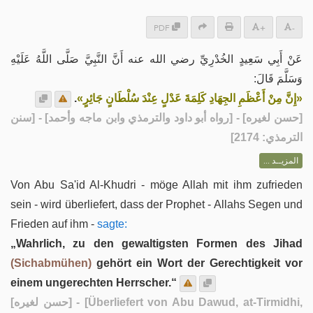
PDF
+
-
عَنْ أَبِي سَعِيدٍ الخُدْرِيِّ رضي الله عنه أَنَّ النَّبِيَّ صَلَّى اللَّهُ عَلَيْهِ
وَسَلَّمَ قَالَ:
.
«إِنَّ مِنْ أَعْظَمِ الجِهَادِ كَلِمَةَ عَدْلٍ عِنْدَ سُلْطَانٍ جَائِرٍ»
] - [رواه أبو داود والترمذي وابن ماجه وأحمد] - [سنن
حسن لغيره
[
الترمذي: 2174]
المزيــد ...
Von Abu Sa'id Al-Khudri - möge Allah mit ihm zufrieden
sein - wird überliefert, dass der Prophet - Allahs Segen und
Frieden auf ihm -
sagte:
„Wahrlich, zu den gewaltigsten Formen des Jihad
(Sichabmühen)
gehört ein Wort der Gerechtigkeit vor
einem ungerechten Herrscher.“
[حسن لغيره]
- [Überliefert von Abu Dawud, at-Tirmidhi,