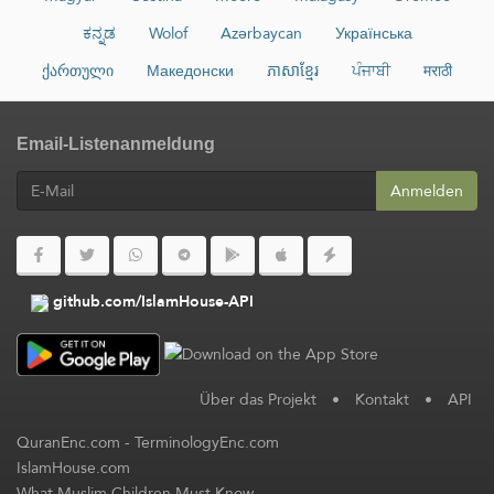
ಕನ್ನಡ
Wolof
Azərbaycan
Українська
ქართული
Македонски
ភាសាខ្មែរ
ਪੰਜਾਬੀ
मराठी
Email-Listenanmeldung
Anmelden
github.com/IslamHouse-API
Über das Projekt
•
Kontakt
•
API
QuranEnc.com
-
TerminologyEnc.com
IslamHouse.com
What Muslim Children Must Know