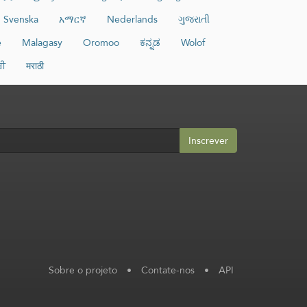
Svenska
አማርኛ
Nederlands
ગુજરાતી
e
Malagasy
Oromoo
ಕನ್ನಡ
Wolof
ਬੀ
मराठी
Inscrever
Sobre o projeto
•
Contate-nos
•
API