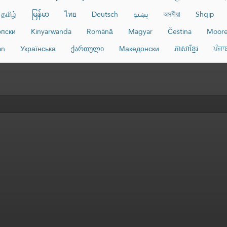
தமிழ்
မြန်မာ
ไทย
Deutsch
پښتو
অসমীয়া
Shqip
пски
Kinyarwanda
Română
Magyar
Čeština
Moor
an
Українська
ქართული
Македонски
ភាសាខ្មែរ
ਪੰਜਾ