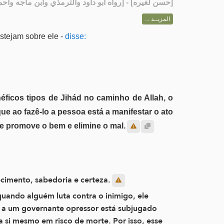
رواه أبو داود والترمذي وابن ماجه وأحمد] - [س]
حسن لغيره
[
المزيــد ...
stejam sobre ele -
disse:
éficos tipos de Jihád no caminho de Allah, o
ue ao fazê-lo a pessoa está a manifestar o ato
ue promove o bem e elimine o mal.
cimento, sabedoria e certeza.
quando alguém luta contra o inimigo, ele
õe a um governante opressor está subjugado
 si mesmo em risco de morte. Por isso, esse