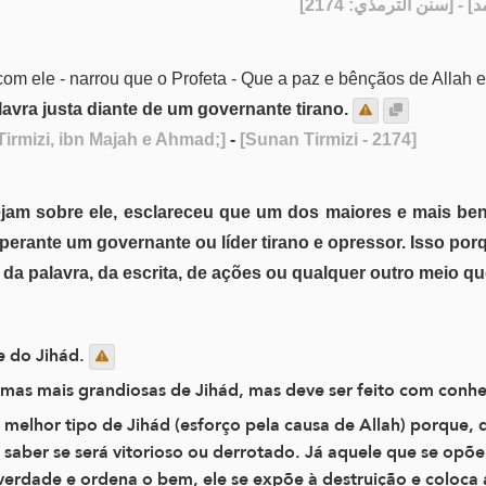
] - [نن الترمذي: 2174
 com ele - narrou que o Profeta - Que a paz e bênçãos de Allah e
avra justa diante de um governante tirano.
irmizi, ibn Majah e Ahmad;]
-
[Sunan Tirmizi - 2174]
ejam sobre ele, esclareceu que um dos maiores e mais ben
 perante um governante ou líder tirano e opressor. Isso porq
s da palavra, da escrita, de ações ou qualquer outro meio q
e do Jihád.
mas mais grandiosas de Jihád, mas deve ser feito com conhe
 melhor tipo de Jihád (esforço pela causa de Allah) porque, 
 saber se será vitorioso ou derrotado. Já aquele que se op
erdade e ordena o bem, ele se expõe à destruição e coloca a