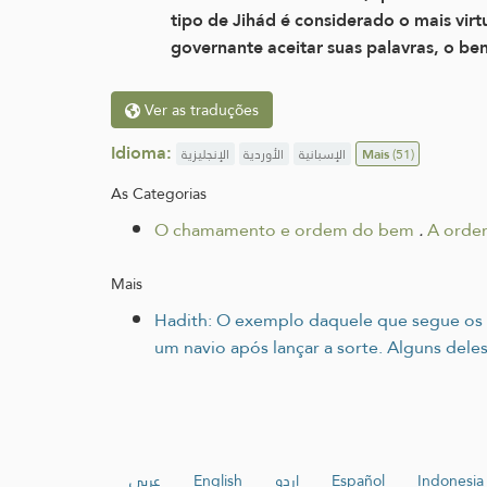
tipo de Jihád é considerado o mais vir
governante aceitar suas palavras, o b
Ver as traduções
Idioma:
الإنجليزية
الأوردية
الإسبانية
Mais
(51)
As Categorias
O chamamento e ordem do bem
.
A ordem
Mais
Hadith: O exemplo daquele que segue os 
um navio após lançar a sorte. Alguns dele
عربي
English
اردو
Español
Indonesia