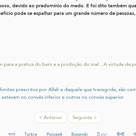
tuoso, devido ao predomínio do medo. E foi dito também que
enefício pode se espalhar para um grande número de pessoas
 para a pratica do bem e a proibição do mal:
.
A virtude da p
limites prescritos por Allah e daquele que transgride, são
s estavam no convés inferior e outros no convés superior
< Anterior
Seguinte >
বাংলা
Türkçe
Русский
Bosanski
සිංහල
हिन्दी