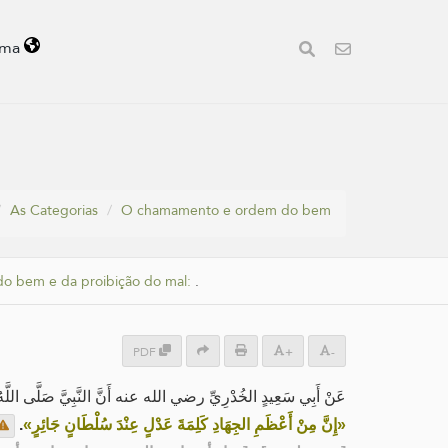
oma
As Categorias
O chamamento e ordem do bem
 do bem e da proibição do mal:
.
PDF
+
-
عَنْ أَبِي سَعِيدٍ الخُدْرِيِّ رضي الله عنه أَنَّ النَّبِيَّ صَلَّى اللَّهُ :
.
«إِنَّ مِنْ أَعْظَمِ الجِهَادِ كَلِمَةَ عَدْلٍ عِنْدَ سُلْطَانٍ جَائِرٍ»