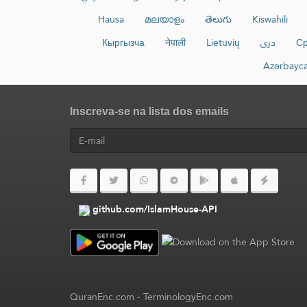
Hausa
മലയാളം
తెలుగు
Kiswahili
Кыргызча
नेपाली
Lietuvių
دری
Ср
Azərbayc
Inscreva-se na lista dos emails
github.com/IslamHouse-API
QuranEnc.com
-
TerminologyEnc.com