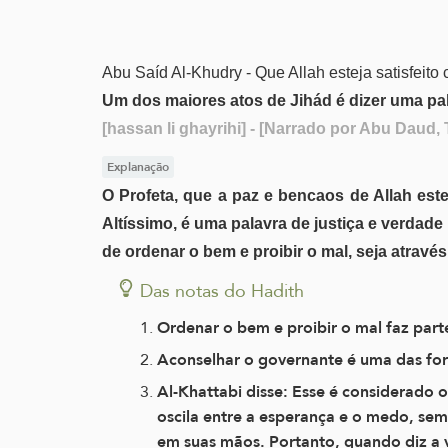
Abu Saíd Al-Khudry - Que Allah esteja satisfeito
Um dos maiores atos de Jihád é dizer uma pal
[hassan li ghayrihi]
- [Narrado por Abu Daud, T
Explanação
O Profeta, que a paz e bencaos de Allah est
Altíssimo, é uma palavra de justiça e verdade
de ordenar o bem e proibir o mal, seja atravé
Das notas do Hadith
Ordenar o bem e proibir o mal faz part
Aconselhar o governante é uma das for
Al-Khattabi disse: Esse é considerado o
oscila entre a esperança e o medo, sem
em suas mãos. Portanto, quando diz a v