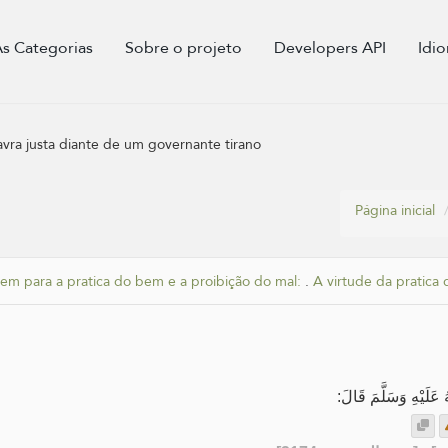
As Categorias
Sobre o projeto
Developers API
Idi
vra justa diante de um governante tirano
Página inicial
em para a pratica do bem e a proibição do mal:
.
A virtude da pratica
عَلَيْهِ وَسَلَّمَ قَالَ