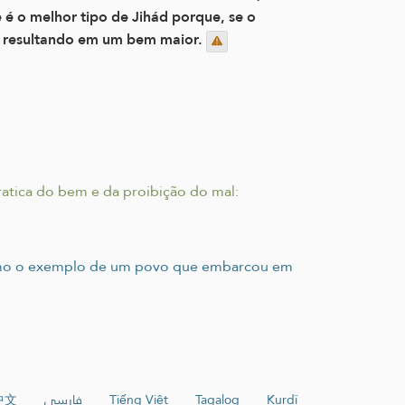
 é o melhor tipo de Jihád porque, se o
, resultando em um bem maior.
ratica do bem e da proibição do mal:
 como o exemplo de um povo que embarcou em
中文
فارسی
Tiếng Việt
Tagalog
Kurdî