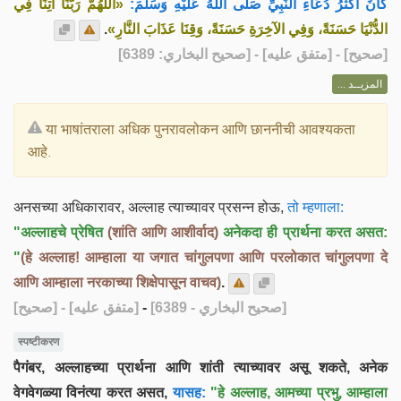
كَانَ أَكْثَرُ دُعَاءِ النَّبِيِّ صَلَّى اللهُ عَلَيْهِ وَسَلَّمَ:
«اللَّهُمَّ رَبَّنَا آتِنَا فِي
.
الدُّنْيَا حَسَنَةً، وَفِي الآخِرَةِ حَسَنَةً، وَقِنَا عَذَابَ النَّارِ»
] - [متفق عليه] - [صحيح البخاري: 6389]
صحيح
[
المزيــد ...
या भाषांतराला अधिक पुनरावलोकन आणि छाननीची आवश्यकता
आहे.
अनसच्या अधिकारावर, अल्लाह त्याच्यावर प्रसन्न होऊ,
तो म्हणाला:
"अल्लाहचे प्रेषित
(शांति आणि आशीर्वाद)
अनेकदा ही प्रार्थना करत असत:
"
(हे अल्लाह! आम्हाला या जगात चांगुलपणा आणि परलोकात चांगुलपणा दे
आणि आम्हाला नरकाच्या शिक्षेपासून वाचव)
.
[صحيح]
- [متفق عليه]
-
[صحيح البخاري - 6389]
स्पष्टीकरण
पैगंबर, अल्लाहच्या प्रार्थना आणि शांती त्याच्यावर असू शकते, अनेक
वेगवेगळ्या विनंत्या करत असत,
यासह:
"हे अल्लाह, आमच्या प्रभु, आम्हाला