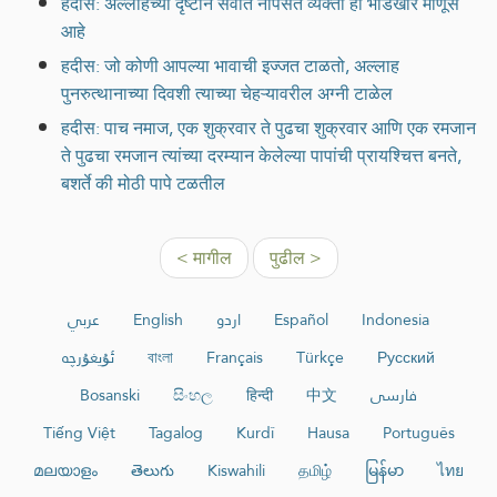
हदीस: अल्लाहच्या दृष्टीने सर्वात नापसंत व्यक्ती हा भांडखोर माणूस
आहे
हदीस: जो कोणी आपल्या भावाची इज्जत टाळतो, अल्लाह
पुनरुत्थानाच्या दिवशी त्याच्या चेहऱ्यावरील अग्नी टाळेल
हदीस: पाच नमाज, एक शुक्रवार ते पुढचा शुक्रवार आणि एक रमजान
ते पुढचा रमजान त्यांच्या दरम्यान केलेल्या पापांची प्रायश्चित्त बनते,
बशर्ते की मोठी पापे टळतील
< मागील
पुढील >
عربي
English
اردو
Español
Indonesia
ئۇيغۇرچە
বাংলা
Français
Türkçe
Русский
Bosanski
සිංහල
हिन्दी
中文
فارسی
Tiếng Việt
Tagalog
Kurdî
Hausa
Português
മലയാളം
తెలుగు
Kiswahili
தமிழ்
မြန်မာ
ไทย