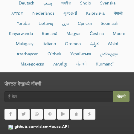
Deutsch
پښتو
অসমীয়া
Shqip
Svenska
አማርኛ
Nederlands
ગુજરાતી
Кыргызча
नेपाली
Yorùbá
Lietuvių
دری
Српски
Soomaali
Kinyarwanda
Română
Magyar
Čeština
Moore
Malagasy
Italiano
Oromoo
ಕನ್ನಡ
Wolof
Azərbaycan
O‘zbek
Українська
ქართული
Македонски
ភាសាខ្មែរ
ਪੰਜਾਬੀ
Kurmancî
पोस्टल मेनूमध्ये नोंदणी
नोंदणी
github.com/IslamHouse-API