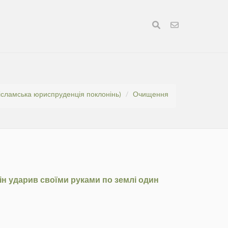
(ісламська юриспруденція поклонінь)
Очищення
він ударив своїми руками по землі один