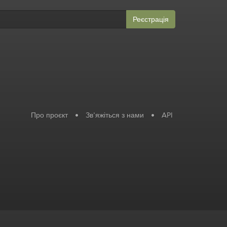
Реєстрація
Про проєкт
•
Зв'яжіться з нами
•
API