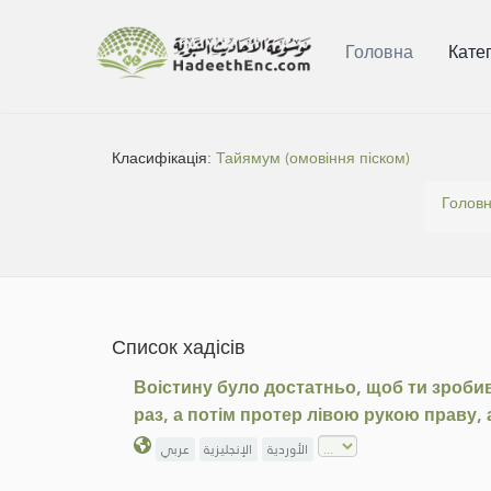
Головна
Катег
Класифікація:
Тайямум (омовіння піском)
Голов
Список хадісів
Воістину було достатньо, щоб ти зробив 
раз, а потім протер лівою рукою праву, 
الأوردية
الإنجليزية
عربي