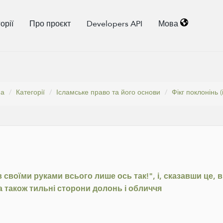
орії
Про проєкт
Developers API
Мова
на
Категорії
Ісламське право та його основи
Фікг поклонінь 
своїми руками всього лише ось так!", і, сказавши це, 
а також тильні сторони долонь і обличчя