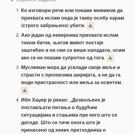
Ко изговори речи или покаже мимиком да
прихвата ислам онда је такву особу харам
(строго забрањено) убити.
Ако један од неверника прихвати ислам
током битке, његов живот постаје
заштићен и не сме се више нападати, осим
ако се не покаже супротно од тога.
Муслиман мора да усклади своје жеље и
страсти с прописима шеријата, а не да га
води пристрасност или жеља за осветом.
Ибн Хаџер је рекао: „Дозвољено је
постављати питања о будућим
ситуацијама и стањима пре него што се
догоде. Што се тиче онога што је
пренесено од неких претходника о