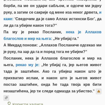
борби, па ме он удари сабљом, и одсече ми једну
руку, а затим се сакрије од мене иза неког дрвета,
и
каже:
‘Сведочим да је само Аллах истински Бог’, да
ли да га убијем након тога?“
Па му је рекао Посланик,
нека је Аллахов
благослов и мир на њега:
„Не убијај га.“
А Микдад понови: „Аллахов Посланиче одсекао ми
је руку, па зар да га и поред тога не убијем?“
Посланик, нека је Аллахов благослов и мир на
њега,
рекао му је:
„Не убијај га, јер његов живот
тада је заштићен. Ако га убијеш након што је
прихватио ислам, и након што је његов живот
постао заштићен, онда ће тада твоја крв бити
незаштићена, јер ти следи одмазда за убиство.“
Користи хадиса