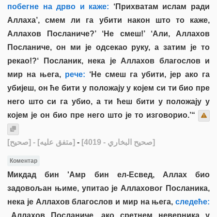
побегне на дрво и каже:
‘Прихватам ислам ради
Аллаха’, смем ли га убити након што то каже,
Аллахов Посланиче?’ ‘Не смеш!’ ‘Али, Аллахов
Посланиче, он ми је одсекао руку, а затим је то
рекао!?‘ Посланик, нека је Аллахов благослов и
мир на њега,
рече:
‘Не смеш га убити, јер ако га
убијеш, он ће бити у положају у којем си ти био пре
него што си га убио, а ти ћеш бити у положају у
којем је он био пре него што је то изговорио.’“
[صحيح]
- [متفق عليه]
-
[صحيح البخاري - 4019]
Коментар
Микдад бин 'Амр бин ел-Есвед, Аллах био
задовољан њиме, упитао је Аллаховог Посланика,
нека је Аллахов благослов и мир на њега,
следеће:
„Аллахов Посланиче, ако сретнем неверника у