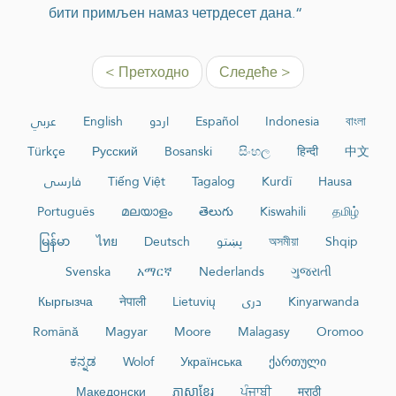
бити примљен намаз четрдесет дана.“
< Претходно
Следеће >
عربي
English
اردو
Español
Indonesia
বাংলা
Türkçe
Русский
Bosanski
සිංහල
हिन्दी
中文
فارسی
Tiếng Việt
Tagalog
Kurdî
Hausa
Português
മലയാളം
తెలుగు
Kiswahili
தமிழ்
မြန်မာ
ไทย
Deutsch
پښتو
অসমীয়া
Shqip
Svenska
አማርኛ
Nederlands
ગુજરાતી
Кыргызча
नेपाली
Lietuvių
دری
Kinyarwanda
Română
Magyar
Moore
Malagasy
Oromoo
ಕನ್ನಡ
Wolof
Українська
ქართული
Македонски
ភាសាខ្មែរ
ਪੰਜਾਬੀ
मराठी