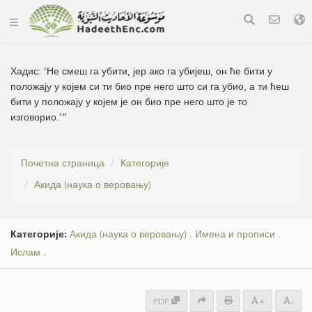
Хадис:
‘Не смеш га убити, јер ако га убијеш, он ће бити у
положају у којем си ти био пре него што си га убио, а ти ћеш
бити у положају у којем је он био пре него што је то
изговорио.’“
Почетна страница
Категорије
Акида (наука о веровању)
Категорије:
Акида (наука о веровању)
.
Имена и прописи
.
Ислам
.
PDF
+
-