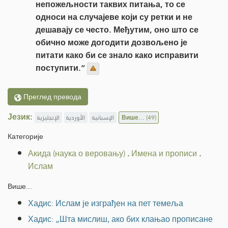
непожељности таквих питања, то се
односи на случајеве који су ретки и не
дешавају се често. Међутим, оно што се
обично може догодити дозвољено је
питати како би се знало како исправити
поступити.“
Преглед превода
Језик:
الإنجليزية
الأوردية
الإسبانية
Више...
(49)
Категорије
Акида (наука о веровању)
.
Имена и прописи
.
Ислам
Више...
Хадис: Ислам је изграђен на пет темеља
Хадис: „Шта мислиш, ако бих клањао прописане