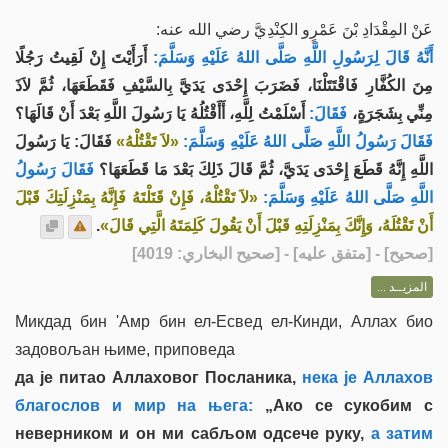
عَنْ المِقْدَادِ بْنَ عَمْرٍو الكِنْدِيَّ رضي الله عنه:
أَنَّهُ قَالَ لِرَسُولِ اللَّهِ صَلَّى اللهُ عَلَيْهِ وَسَلَّمَ:
أَرَأَيْتَ إِنْ لَقِيتُ رَجُلًا
مِنَ الكُفَّارِ فَاقْتَتَلْنَا، فَضَرَبَ إِحْدَى يَدَيَّ بِالسَّيْفِ فَقَطَعَهَا، ثُمَّ لاَذَ
مِنِّي بِشَجَرَةٍ،
فَقَالَ:
أَسْلَمْتُ لِلَّهِ، أَأَقْتُلُهُ يَا رَسُولَ اللَّهِ بَعْدَ أَنْ قَالَهَا؟
فَقَالَ رَسُولُ اللَّهِ صَلَّى اللهُ عَلَيْهِ وَسَلَّمَ:
«لاَ تَقْتُلْهُ»
فَقَالَ: يَا رَسُولَ
اللَّهِ إِنَّهُ قَطَعَ إِحْدَى يَدَيَّ، ثُمَّ قَالَ ذَلِكَ بَعْدَ مَا قَطَعَهَا؟
فَقَالَ رَسُولُ
اللَّهِ صَلَّى اللهُ عَلَيْهِ وَسَلَّمَ:
«لاَ تَقْتُلْهُ، فَإِنْ قَتَلْتَهُ فَإِنَّهُ بِمَنْزِلَتِكَ قَبْلَ
.
أَنْ تَقْتُلَهُ، وَإِنَّكَ بِمَنْزِلَتِهِ قَبْلَ أَنْ يَقُولَ كَلِمَتَهُ الَّتِي قَالَ»
] - [متفق عليه] - [صحيح البخاري: 4019]
صحيح
[
المزيــد ...
Микдад бин 'Амр бин ел-Есвед ел-Кинди, Аллах био
задовољан њиме, приповеда
да је питао Аллаховог Посланика,
нека је Аллахов
благослов и мир на њега:
„Ако се сукобим с
неверником и он ми сабљом одсече руку,
а затим