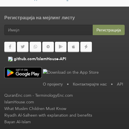
Регистрација на мејлинг листу
Регистрација
github.com/IslamHouse-API
О пројекту
•
Контактирајте нас
•
API
QuranEnc.com
-
TerminologyEnc.com
IslamHouse.com
What Muslim Children Must Know
Riyadh Al-Salheen with explanation and benefits
Bayan Al-Islam