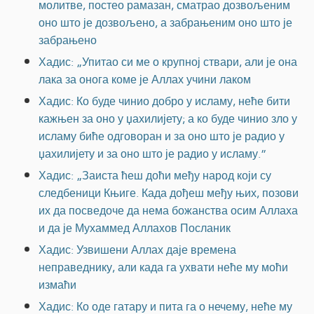
молитве, постео рамазан, сматрао дозвољеним
оно што је дозвољено, а забрањеним оно што је
забрањено
Хадис: „Упитао си ме о крупној ствари, али је она
лака за онога коме је Аллах учини лаком
Хадис: Ко буде чинио добро у исламу, неће бити
кажњен за оно у џахилијету; а ко буде чинио зло у
исламу биће одговоран и за оно што је радио у
џахилијету и за оно што је радио у исламу.”
Хадис: „Заиста ћеш доћи међу народ који су
следбеници Књиге. Када дођеш међу њих, позови
их да посведоче да нема божанства осим Аллаха
и да је Мухаммед Аллахов Посланик
Хадис: Узвишени Аллах даје времена
неправеднику, али када га ухвати неће му моћи
измаћи
Хадис: Ко оде гатару и пита га о нечему, неће му