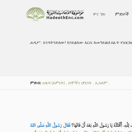
ዋና ገጽ
ምድቦች
ሐዲሥ:
እንዳትገድለው! ከገደልከው እርሱ ከመግደልህ በፊት የነበርክበ
ምድብ:
ዐቂዳ (እምነት)
.
ስሞችና ህግጋት
.
ኢስላም
.
فَقَالَ رَسُولُ اللَّهِ صَلَّى اللهُ
أَسْلَمْتُ لِلَّهِ، أَأَقْتُلُهُ يَا رَسُولَ اللَّهِ بَعْدَ أَ