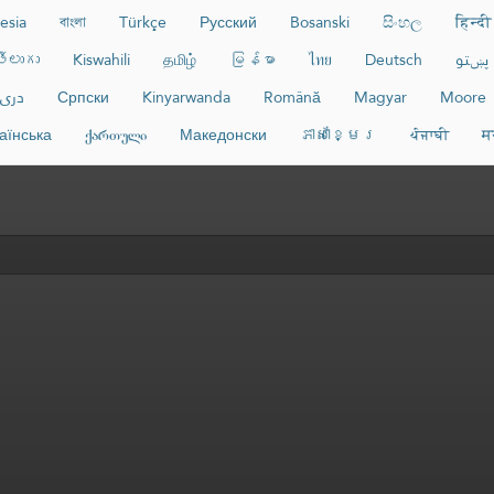
esia
বাংলা
Türkçe
Русский
Bosanski
සිංහල
हिन्दी
తెలుగు
Kiswahili
தமிழ்
မြန်မာ
ไทย
Deutsch
پښتو
دری
Српски
Kinyarwanda
Română
Magyar
Moore
аїнська
ქართული
Македонски
ភាសាខ្មែរ
ਪੰਜਾਬੀ
म