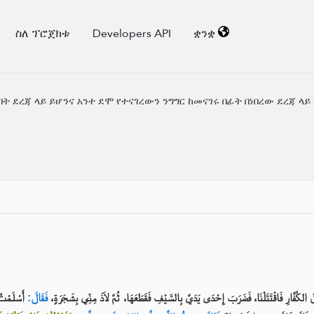
ስለ ፕሮጀክቱ
Developers API
ቋንቋ
ት ደረጃ ላይ ይሆንና አንተ ደሞ የተናገረውን ንግግር ከመናገሩ በፊት በነበረው ደረጃ ላይ
نْ قَالَهَا؟
فَقَالَ:
أَرَأَيْتَ إِنْ لَقِيتُ رَجُلًا مِنَ الكُفَّارِ فَاقْتَتَلْنَا، فَضَرَبَ إِحْدَى يَدَيَّ بِالسَّيْفِ فَقَطَ