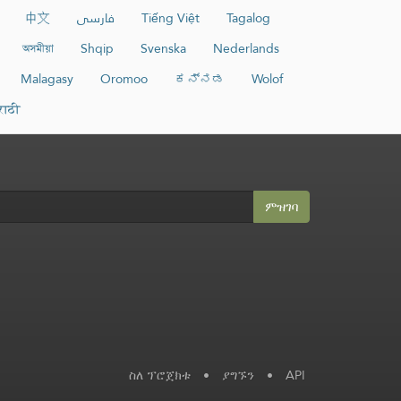
中文
فارسی
Tiếng Việt
Tagalog
অসমীয়া
Shqip
Svenska
Nederlands
Malagasy
Oromoo
ಕನ್ನಡ
Wolof
राठी
ምዝገባ
ስለ ፕሮጀክቱ
•
ያግኙን
•
API