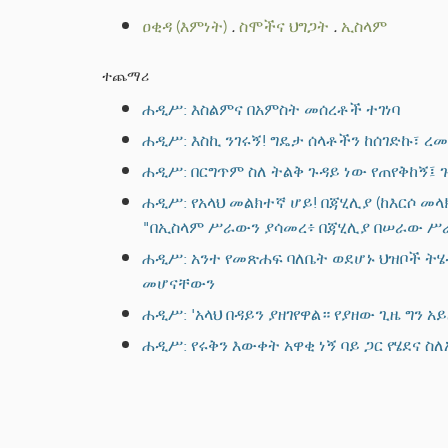
ዐቂዳ (እምነት)
.
ስሞችና ህግጋት
.
ኢስላም
ተጨማሪ
ሐዲሥ: እስልምና በአምስት መሰረቶች ተገነባ
ሐዲሥ: እስኪ ንገሩኝ! ግዴታ ሰላቶችን ከሰገድኩ፣ 
ሐዲሥ: በርግጥም ስለ ትልቅ ጉዳይ ነው የጠየቅከኝ፤ ጉ
ሐዲሥ: የአላህ መልክተኛ ሆይ! በጃሂሊያ (ከእርሶ መላ
"በኢስላም ሥራውን ያሳመረ፥ በጃሂሊያ በሠራው ሥ
ሐዲሥ: አንተ የመጽሐፍ ባለቤት ወደሆኑ ህዝቦች ትሄ
መሆናቸውን
ሐዲሥ: 'አላህ በዳይን ያዘገየዋል። የያዘው ጊዜ ግን 
ሐዲሥ: የሩቅን እውቀት አዋቂ ነኝ ባይ ጋር የሄደና ስ