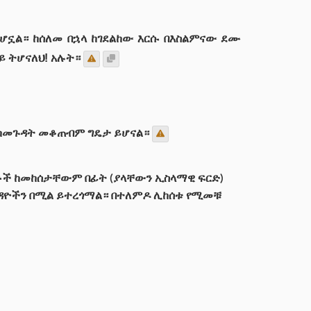
 ሆኗል። ከሰለመ በኋላ ከገደልከው እርሱ በእስልምናው ደሙ
ይ ትሆናለህ! አሉት።
ሱን ከመጉዳት መቆጠብም ግዴታ ይሆናል።
ተቶች ከመከሰታቸውም በፊት (ያላቸውን ኢስላማዊ ፍርድ)
 ጉዳዮችን በሚል ይተረጎማል። በተለምዶ ሊከሰቱ የሚመቹ