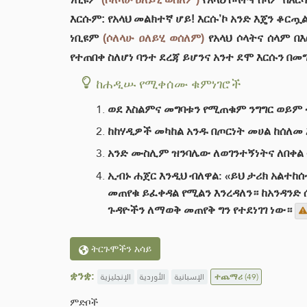
እርሱም: የአላህ መልክተኛ ሆይ! እርሱ’ኮ አንድ እጄን ቆር
ነቢዩም
(ሶለላሁ ዐለይሂ ወሰለም)
የአላህ ሶላትና ሰላም በ
የተጠበቀ ስለሆነ ባንተ ደረጃ ይሆንና አንተ ደሞ እርሱን በመ
ከሐዲሡ የሚቀሰሙ ቁምነገሮች
ወደ እስልምና መግባቱን የሚጠቁም ንግግር ወይም 
ከከሃዲዎች መካከል አንዱ በጦርነት መሀል ከሰለመ
አንድ ሙስሊም ዝንባሌው ለወገንተኝነትና ለበቀል 
ኢብኑ ሐጀር እንዲህ ብለዋል: «ይህ ታሪክ አልተ
መጠየቁ ይፈቀዳል የሚልን እንረዳለን። ከአንዳንድ
ጉዳዮችን ለማወቅ መጠየቅ ግን የተደነገገ ነው።
ትርጉሞችን አሳይ
ቋንቋ:
الإنجليزية
الأوردية
الإسبانية
ተጨማሪ
(49)
ምድቦች