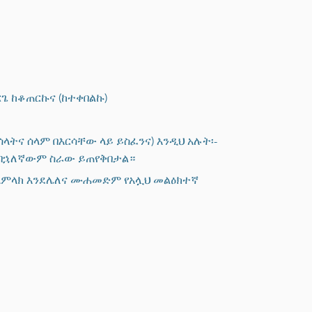
ጌ ከቆጠርኩና (ከተቀበልኩ)
ሰላትና ሰላም በእርሳቸው ላይ ይስፈንና) እንዲህ አሉት፡-
 በኋለኛውም ስራው ይጠየቅበታል።
ክ አምላክ እንደሌለና ሙሐመድም የአሏህ መልዕክተኛ