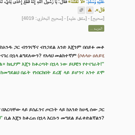
 قَطَعَ إِحْدَى يَدَيَّ، ثُمَّ قَالَ ذَلِكَ بَعْدَ مَا قَطَعَهَا؟
«لاَ تَقْتُلْهُ»
عَلَيْهِ وَسَلَّمَ:
.
قَالَ»
] - [متفق عليه] - [صحيح البخاري: 4019]
صحيح
[
المزيــد ...
ከአንዱ ጋር ብንገናኝና ብንጋደል አንድ እጄንም በሰይፉ መቶ
ተናገረ በኋላ ልግደለውን? የአላህ መልክተኛም
(ሶለላሁ ዐለይሂ
ል። ከዚያም እጄን ከቆረጣት በኋላ ነው ይህቺን የተናገራት!"
ከመግደልህ በፊት የነበርክበት ደረጃ ላይ ይሆንና አንተ ደሞ
 በእርሳቸው ላይ ይስፈንና ጦርነት ላይ ከአንድ ከሀዲ ሰው ጋር
"
ቢል እጄን ከቆረጠ በኋላ እርሱን መግደል ይፈቀድልኛልን?