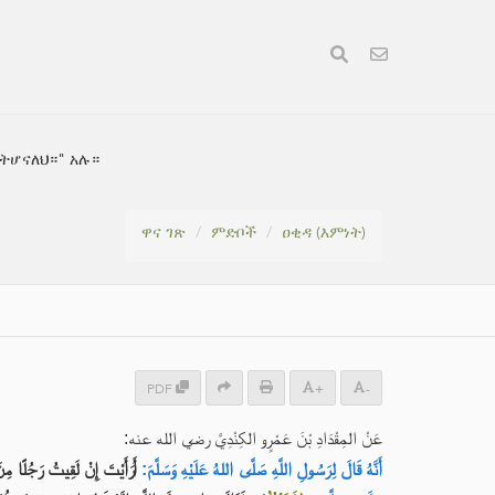
 ትሆናለህ።" አሉ።
ዋና ገጽ
ምድቦች
ዐቂዳ (እምነት)
PDF
+
-
عَنْ المِقْدَادِ بْنَ عَمْرٍو الكِنْدِيَّ رضي الله عنه:
عَهَا، ثُمَّ لاَذَ مِنِّي بِشَجَرَةٍ،
أَنَّهُ قَالَ لِرَسُولِ اللَّهِ صَلَّى اللهُ عَلَيْهِ وَسَلَّمَ: