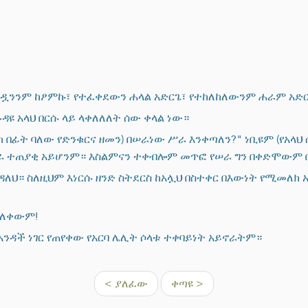
ረመዷንንም ከፆምኩ፣ የተፈቀደውን ሐላል አድርጌ፣ የተከለከለውንም ሐራም አድር
ዳዩ አላህ በርሱ ላይ ላቀለለለት ሰው ቀላል ነው።
ክ በፊት ባለው የድንቁርና ዘመን) በሠራነው ሥራ እንቀጣለን?" ነቢዩም (የአላህ 
ራ ተጠያቂ አይሆንም። እስልምናን ተቀብሎም መጥፎ የሠራ ግን በቀድሞውም
ዳለህ። ስለዚህም እነርሱ ዘንድ ስትደርስ ከአሏህ በስተቀር በእውነት የሚመለ
አይለቀውም!
ለአንዳች ነገር የጠየቀው የአርባ ሌሊት ሶላቱ ተቀባይነት አይኖራትም።
< ያለፈው
ቀጣዩ >