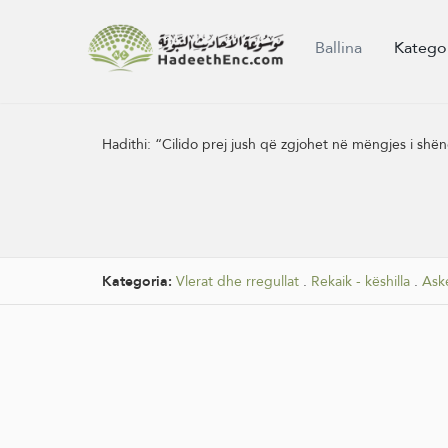
Ballina
Katego
Hadithi:
“Cilido prej jush që zgjohet në mëngjes i shënde
Kategoria:
Vlerat dhe rregullat
.
Rekaik - këshilla
.
Ask