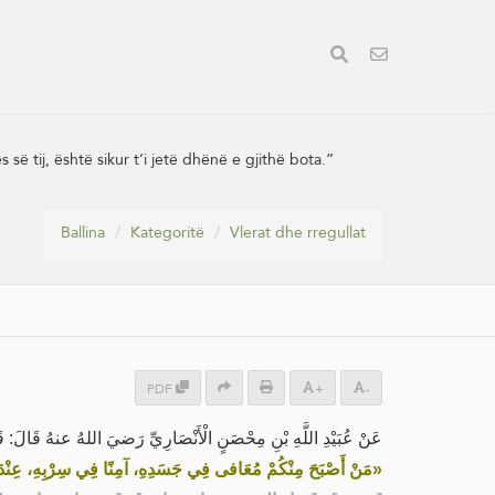
së tij, është sikur t’i jetë dhënë e gjithë bota.”
Ballina
Kategoritë
Vlerat dhe rregullat
PDF
+
-
عَنْ عُبَيْدِ اللَّهِ بْنِ مِحْصَنٍ الْأَنْصَارِيِّ رَضيَ اللهُ عنهُ قَالَ: قَ:
مَنْ أَصْبَحَ مِنْكُمْ مُعَافى فِي جَسَدِهِ، آمِنًا فِي سِرْبِهِ، عِنْدَهُ ق»