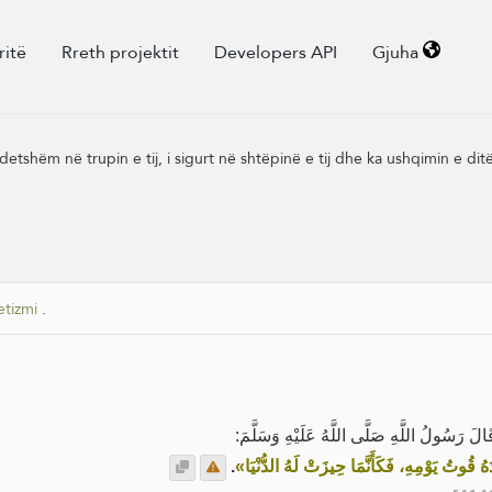
ritë
Rreth projektit
Developers API
Gjuha
tshëm në trupin e tij, i sigurt në shtëpinë e tij dhe ka ushqimin e ditës 
etizmi
.
الَ رَسُولُ اللَّهِ صَلَّى اللَّهُ عَلَيْهِ وَسَلَّمَ
.
«ُوتُ يَوْمِهِ، فَكَأَنَّمَا حِيزَتْ لَهُ الدُّنْيَا