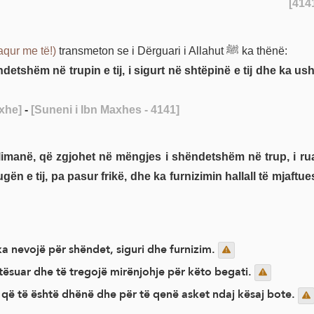
aqur me të!)
transmeton se i Dërguari i Allahut ﷺ ka thënë:
etshëm në trupin e tij, i sigurt në shtëpinë e tij dhe ka ushqi
xhe]
-
[Suneni i Ibn Maxhes - 4141]
gën e tij, pa pasur frikë, dhe ka furnizimin hallall të mjaftu
a nevojë për shëndet, siguri dhe furnizim.
tësuar dhe të tregojë mirënjohje për këto begati.
 që të është dhënë dhe për të qenë asket ndaj kësaj bote.