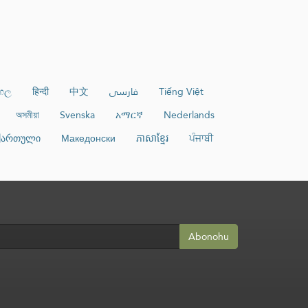
ංහල
हिन्दी
中文
فارسی
Tiếng Việt
অসমীয়া
Svenska
አማርኛ
Nederlands
ქართული
Македонски
ភាសាខ្មែរ
ਪੰਜਾਬੀ
Abonohu