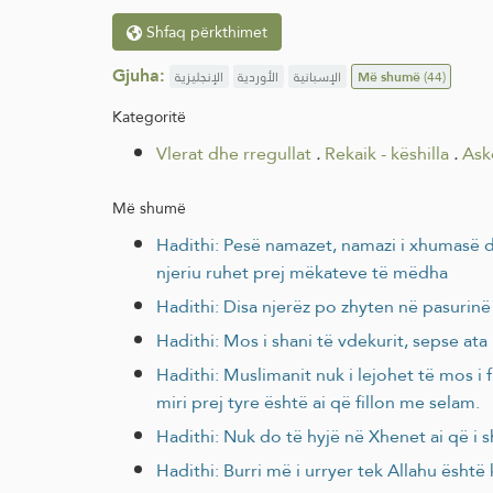
Shfaq përkthimet
Gjuha:
الإنجليزية
الأوردية
الإسبانية
Më shumë
(44)
Kategoritë
Vlerat dhe rregullat
.
Rekaik - këshilla
.
Ask
Më shumë
Hadithi: Pesë namazet, namazi i xhumasë d
njeriu ruhet prej mëkateve të mëdha
Hadithi: Disa njerëz po zhyten në pasurinë e 
Hadithi: Mos i shani të vdekurit, sepse ata
Hadithi: Muslimanit nuk i lejohet të mos i fl
miri prej tyre është ai që fillon me selam.
Hadithi: Nuk do të hyjë në Xhenet ai që i s
Hadithi: Burri më i urryer tek Allahu është