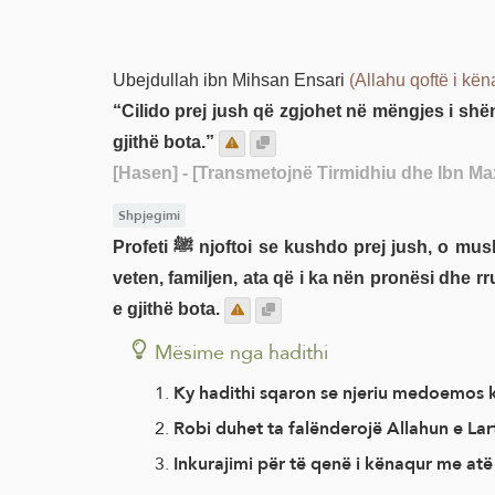
Ubejdullah ibn Mihsan Ensari
(Allahu qoftë i kën
“Cilido prej jush që zgjohet në mëngjes i shënd
gjithë bota.”
[Hasen]
- [Transmetojnë Tirmidhiu dhe Ibn Ma
Shpjegimi
Profeti ﷺ njoftoi se kushdo prej jush, o muslimanë, që zgjohet në mëngjes i shëndetshëm në trup, i ruajtur nga sëmundjet dhe lëndimet, i sigurt për
veten, familjen, ata që i ka nën pronësi dhe rru
e gjithë bota.
Mësime nga hadithi
Ky hadithi sqaron se njeriu medoemos k
Robi duhet ta falënderojë Allahun e Lar
Inkurajimi për të qenë i kënaqur me atë