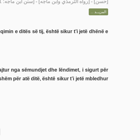
] - [رواه الترمذي وابن ماجه] - [سنن ابن ماجه: 4141]
حسن
[
المزيــد ...
min e ditës së tij, është sikur t’i jetë dhënë e
eshëm për atë ditë, është sikur t’i jetë mbledhur