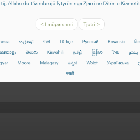
 tij, Allahu do t'ia mbrojë fytyrën nga Zjarri në Ditën e Kiametit
< I mëparshmi
Tjetri >
nesia
ئۇيغۇرچە
বাংলা
Türkçe
Русский
Bosanski
සි
മലയാളം
తెలుగు
Kiswahili
தமிழ்
မြန်မာ
ไทย
پښتو
gyar
Moore
Malagasy
ಕನ್ನಡ
Wolof
Українська
मराठी