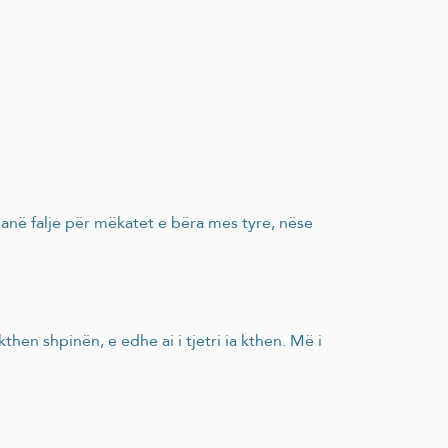
anë falje për mëkatet e bëra mes tyre, nëse
kthen shpinën, e edhe ai i tjetri ia kthen. Më i