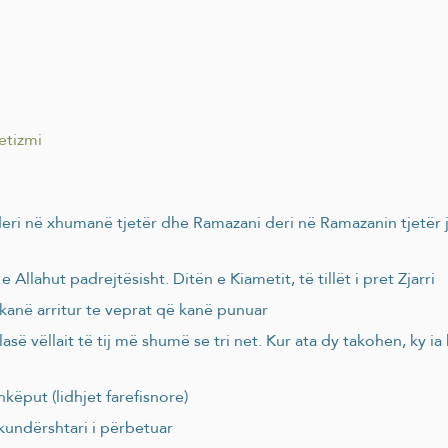
etizmi
eri në xhumanë tjetër dhe Ramazani deri në Ramazanin tjetër j
Allahut padrejtësisht. Ditën e Kiametit, të tillët i pret Zjarri
 kanë arritur te veprat që kanë punuar
asë vëllait të tij më shumë se tri net. Kur ata dy takohen, ky ia 
hkëput (lidhjet farefisnore)
 kundërshtari i përbetuar