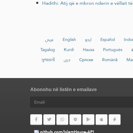
Hadithi: Atij që e mbron nderin e vëllait të
عربي
English
اردو
Español
Indo
Tagalog
Kurdî
Hausa
Português
ગુજરાતી
دری
Српски
Română
Ma
Abonohu në listën e emailave
github.com/IslamHouse-API