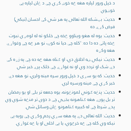
د خپل ورور لپاره هغه څه خوښ کړي چې د ځان لپاره یې
خوښوي
حدیث: بېشکه الله تعالی په هر شي کې احسان (نیکي)
فرض کړې ده
حدیث: یوه له هغو ویناوو څخه چې خلکو ته له لومړي نبوت
څخه پاتې ده دا ده: 'کله چې حیا نه کوې، نو هر څه چې وغواړې
هغه وکړه
حدیث: نیکي ښه اخلاق دي، او ګناه هغه څه ده چې په زړه کې
دې شک او تردد وي او نه غواړې چې خلک پرې خبر شي
حدیث: که یو سړی د خپل ورور سره مینه ولري، نو هغه دې
خبر کړي چې مینه ورسره لري.
حدیث: پنځه ګوني لمونځونه، یوه جمعه تر بلې او یو رمضان
تر بل پورې هغه ګناهونه بخښي چې د دوی تر منځه شوي وي
پدې شرط چې له کبیره ګناهونو ځان وساتل شي.
حدیث: الله تعالی دې په هغه سړي رحم وکړي چې رویه یې
نیکه وي کله چې څه خرڅوي، یا یې اخلی او یا څه غواړي.