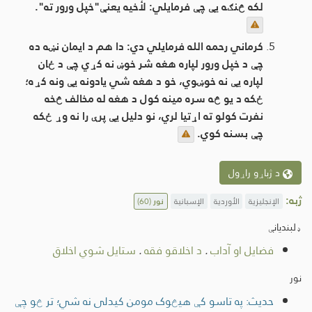
لکه څنګه یې چې فرمایلي: لأخیه یعنې"خپل ورور ته".
کرماني رحمه الله فرمایلي دي: دا هم د ایمان نښه ده
چې د خپل ورور لپاره هغه شر خوښ نه کړي چې د ځان
لپاره یې نه خوښوي، خو د هغه شي یادونه یې ونه کړه؛
ځکه د یو څه سره مینه کول د هغه له مخالف څخه
نفرت کولو ته اړتیا لري، نو دلیل یې پرې را نه وړ ځکه
چې بسنه کوي.
د ژباړو راړول
ژبه:
الإنجليزية
الأوردية
الإسبانية
نور
(60)
ډلبندیانې
فضایل او آداب
.
د اخلاقو فقه
.
ستایل شوي اخلاق
نور
حدیث: په تاسو کې هیڅوک مومن کیدلی نه شي؛ تر څو چې