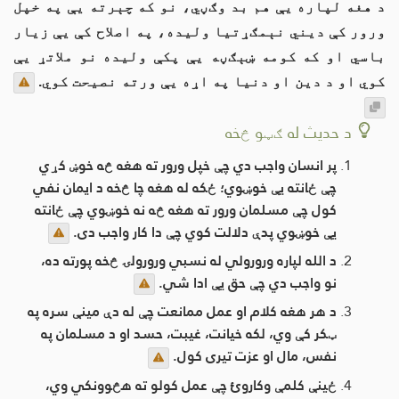
د هغه لپاره یې هم بد وګڼي، نو که چېرته یې په خپل
ورور کې دیني نېمګړتیا ولیده، په اصلاح کې یې زیار
باسي او که کومه ښېګڼه یې پکې ولیده نو ملاتړ یې
کوي او د دین او دنیا په اړه یې ورته نصیحت کوي.
د حديث له ګټو څخه
پر انسان واجب دي چې خپل ورور ته هغه څه خوښ کړي
چې ځانته یې خوښوي؛ ځکه له هغه چا څخه د ایمان نفي
کول چې مسلمان ورور ته هغه څه نه خوښوي چې ځانته
یې خوښوي پدې دلالت کوي چې دا کار واجب دی.
د الله لپاره ورورولي له نسبي ورورولۍ څخه پورته ده،
نو واجب دي چې حق یې ادا شي.
د هر هغه کلام او عمل ممانعت چې له دې مينې سره په
ټکر کې وي، لکه خيانت، غيبت، حسد او د مسلمان په
نفس، مال او عزت تيری کول.
ځینې کلمې وکاروئ چې عمل کولو ته هڅوونکي وي،