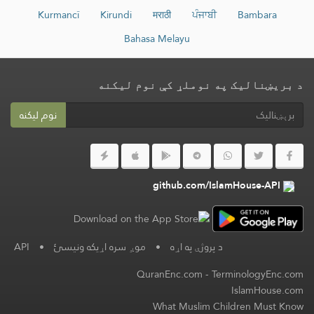
Kurmancî
Kirundi
मराठी
ਪੰਜਾਬੀ
Bambara
Bahasa Melayu
د بریښنالیک په نوملړ کې نوم لیکنه
نوم لیکنه
github.com/IslamHouse-API
د پروژې په اړه
•
موږ سره اړیکه ونیسئ
•
API
QuranEnc.com
-
TerminologyEnc.com
IslamHouse.com
What Muslim Children Must Know