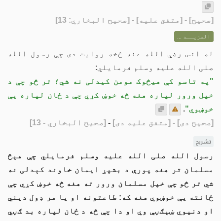
[
صحيح
] - [متفق عليه] - [صحيح البخاري: 13]
المزيــد ...
له انس رضي الله عنه څخه روایت دی چې رسول الله
صلی الله علیه وسلم فرمایلي:
"په تاسو کې هیڅوک مومن کیدلی نه شي؛ تر څو چې د
خپل ورور لپاره هغه څه خوښ کړي چې د ځان لپاره یې
خوښوي"
.
[صحيح دی]
- [متفق علیه دی]
-
[صحيح البخاري - 13]
تشریح
رسول الله صلی الله علیه وسلم فرمایلي چې هېڅ
مسلمان تر هغه پورې د بشپړ ایمان خاوند کېدلی نه
شي تر څو چې خپل مسلمان ورور ته هغه څه خوښ کړي چې
ځانته یې خوښوي هغه که: طاعتونه او یا هر ډول دیني
او دنیوي ښېګڼې وي او دا چې څه د ځان لپاره بد ګڼي