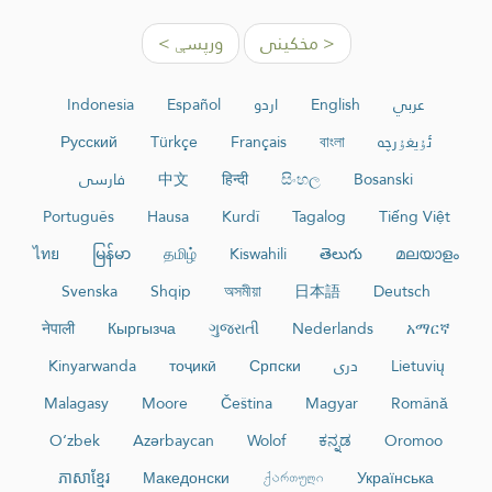
< مخکینی
ورپسې >
عربي
English
اردو
Español
Indonesia
ئۇيغۇرچە
বাংলা
Français
Türkçe
Русский
Bosanski
සිංහල
हिन्दी
中文
فارسی
Português
Hausa
Kurdî
Tagalog
Tiếng Việt
ไทย
မြန်မာ
தமிழ்
Kiswahili
తెలుగు
മലയാളം
Svenska
Shqip
অসমীয়া
日本語
Deutsch
नेपाली
Кыргызча
ગુજરાતી
Nederlands
አማርኛ
Lietuvių
دری
Српски
тоҷикӣ
Kinyarwanda
Malagasy
Moore
Čeština
Magyar
Română
O‘zbek
Azərbaycan
Wolof
ಕನ್ನಡ
Oromoo
ភាសាខ្មែរ
Македонски
ქართული
Українська