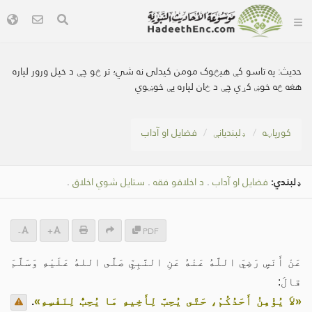
حدیث:
په تاسو کې هیڅوک مومن کیدلی نه شي؛ تر څو چې د خپل ورور لپاره
هغه څه خوښ کړي چې د ځان لپاره یې خوښوي
کور‌پاڼه
ډلبندیانې
فضایل او آداب
ډلبندي:
فضایل او آداب
.
د اخلاقو فقه
.
ستایل شوي اخلاق
.
-
+
PDF
عَنْ أَنَسٍ رَضِيَ اللَّهُ عَنْهُ عَنِ النَّبِيِّ صَلَّى اللهُ عَلَيْهِ وَسَلَّمَ
قالَ:
«لاَ يُؤْمِنُ أَحَدُكُمْ، حَتَّى يُحِبَّ لِأَخِيهِ مَا يُحِبُّ لِنَفْسِهِ»
.