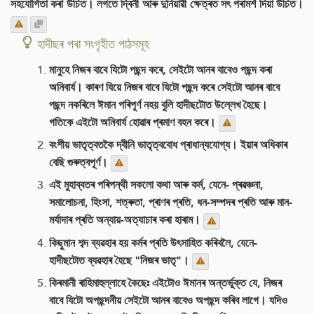
সহযোগিতা কৰা উচিত। লগতে দ্বিনী আৰু দুনিয়াৱী ক্ষেত্ৰত সৎ পৰামৰ্শ দিয়া উচিত।
হাদীছৰ পৰা সংগৃহীত পাঠসমূহ
মানুহে নিজৰ বাবে যিটো পছন্দ কৰে, সেইটো আনৰ বাবেও পছন্দ কৰা
অনিবাৰ্য। কাৰণ যিয়ে নিজৰ বাবে যিটো পছন্দ কৰে সেইটো আনৰ বাবে
পছন্দ নকৰিলে ঈমান পৰিপূৰ্ণ নহয় বুলি হাদীছটোত উল্লেখ হৈছে।
গতিকে এইটো অনিবাৰ্য হোৱাৰ প্ৰমাণ বহন কৰে।
বংশীয় ভাতৃত্বতকৈ দ্বীনি ভাতৃত্ববোধ প্ৰাধান্যযোগ্য। ইয়াৰ অধিকাৰ
বেছি গুৰুত্বপূৰ্ণ।
এই মুহাব্বতৰ পৰিপন্থী সকলো কথা আৰু কৰ্ম, যেনে- প্ৰৱঞ্চনা,
সমালোচনা, হিংসা, শত্ৰুতা, প্ৰাণৰ প্ৰতি, ধন-সম্পদৰ প্ৰতি আৰু মান-
মৰ্যাদাৰ প্ৰতি অন্যায়-অত্যাচাৰ কৰা হাৰাম।
কিছুমান শব্দ ব্যৱহাৰ হয় কৰ্মৰ প্ৰতি উৎসাহিত কৰিবলৈ, যেনে-
হাদীছটোত ব্যৱহাৰ হৈছে "নিজৰ ভাতৃ"।
কিৰমানী ৰাহিমাহুল্লাহে কৈছেঃ এইটোও ঈমানৰ অন্তৰ্ভুক্ত যে, নিজৰ
বাবে যিটো অপছন্দনীয় সেইটো আনৰ বাবেও অপছন্দ কৰিব লাগে। যদিও