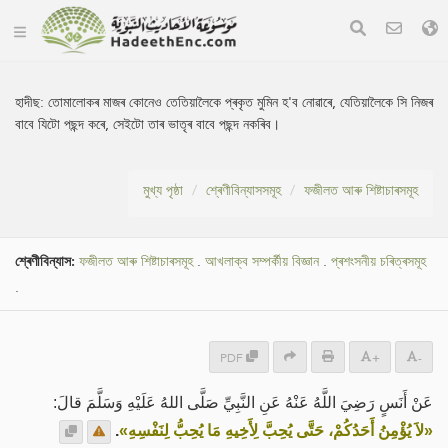
হাদীছ:
তোমালোকৰ মাজৰ কোনেও তেতিয়ালৈকে প্ৰকৃত মুমিন হ'ব নোৱাৰে, যেতিয়ালৈকে সি নিজৰ
বাবে যিটো পছন্দ কৰে, সেইটো তাৰ ভাতৃৰ বাবে পছন্দ নকৰিব।
মুখ্য পৃষ্ঠা
শ্ৰেণীবিন্যাসসমূহ
ফজীলত আৰু শিষ্টাচাৰসমূহ
শ্ৰেণীবিন্যাস:
ফজীলত আৰু শিষ্টাচাৰসমূহ
.
আখলাক্ব সম্পৰ্কীয় বিজ্ঞান
.
প্ৰশংসনীয় চৰিত্ৰসমূহ
.
PDF
+
-
عَنْ أَنَسٍ رَضِيَ اللَّهُ عَنْهُ عَنِ النَّبِيِّ صَلَّى اللهُ عَلَيْهِ وَسَلَّمَ قالَ:
.
«لاَ يُؤْمِنُ أَحَدُكُمْ، حَتَّى يُحِبَّ لِأَخِيهِ مَا يُحِبُّ لِنَفْسِهِ»