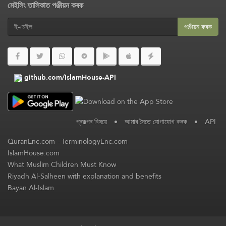
মেইলিং তালিকাত পঞ্জীয়ন কৰক
পঞ্জীয়ন কৰক
github.com/IslamHouse-API
প্ৰকল্পৰ বিষয়ে
•
আমাৰ সৈতে যোগাযোগ কৰক
•
API
QuranEnc.com
-
TerminologyEnc.com
IslamHouse.com
What Muslim Children Must Know
Riyadh Al-Salheen with explanation and benefits
Bayan Al-Islam