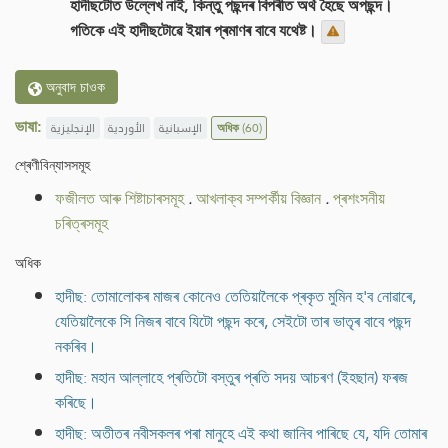
হাদীছটোত উল্লেখ নাই, কিন্তু পছন্দৰ বিপৰীত অৰ্থ হৈছে অপছন্দ।
গতিকে এই হাদীছটোৱে ইয়াৰ প্ৰমাণৰ বাবে যথেষ্ট।
অনুবাদ চাওক
ভাষা:
الإنجليزية
الأوردية
الإسبانية
অধিক
(60)
শ্ৰেণীবিন্যাসসমূহ
ফজীলত আৰু শিষ্টাচাৰসমূহ
.
আখলাক্ব সম্পৰ্কীয় বিজ্ঞান
.
প্ৰশংসনীয়
চৰিত্ৰসমূহ
অধিক
হাদীছ: তোমালোকৰ মাজৰ কোনেও তেতিয়ালৈকে প্ৰকৃত মুমিন হ'ব নোৱাৰে,
যেতিয়ালৈকে সি নিজৰ বাবে যিটো পছন্দ কৰে, সেইটো তাৰ ভাতৃৰ বাবে পছন্দ
নকৰিব।
হাদীছ: মহান আল্লাহে প্ৰতিটো বস্তুৰ প্ৰতি সদয় আচৰণ (ইহছান) ফৰজ
কৰিছে।
হাদীছ: অতীতৰ নবীসকলৰ পৰা মানুহে এই কথা জানিব পাৰিছে যে, যদি তোমাৰ