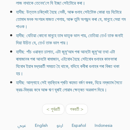
লাজ নাথাকে তেনেহ’লে যি ইচ্ছা সেইটোৱে কৰা।
হাদীছ: উত্তম চৰিত্ৰই হৈছে নেকী, আৰু গুনাহ সেইটোক কোৱা হয় যিটোৱে
তোমাৰ মনক সংশয়ৰ মাজত পেলায়, আৰু তুমি অপছন্দ কৰা যে, মানুহে সেয়া গম
পাওক।
হাদীছ: যেতিয়া কোনো মানুহে তাৰ ভাতৃক ভাল পায়, তেতিয়া তেওঁ তাক জনাই
দিয়া উচিত যে, তেওঁ তাক ভাল পায়।
হাদীছ: পাঁচ ওৱাক্ত চালাত, এটা জুমু‘আৰ পৰা আনটো জুমু‘আ তথা এটা
ৰামাজানৰ পৰা আনটো ৰামাজান, এইবোৰ হৈছে সেইবোৰ গুনাহৰ কাফফাৰা
যিবোৰ ইয়াৰ মধ্যৱৰ্তী সময়ত হৈ থাকে, যদিহে কবীৰা গুনাহৰ পৰা বিৰত থকা
হয়।
হাদীছ: আল্লাহে সেই ব্যক্তিৰ প্ৰতি ৰহমত বর্ষণ কৰক, যিয়ে নম্ৰতাৰ সৈতে
ক্রয়-বিক্রয় কৰে আৰু ঋণ ঘূৰাই লোৱাৰ ক্ষেত্ৰত অৱকাশ দিয়ে।
< পূৰ্বৱৰ্তী
পৰবৰ্তী >
عربي
English
اردو
Español
Indonesia