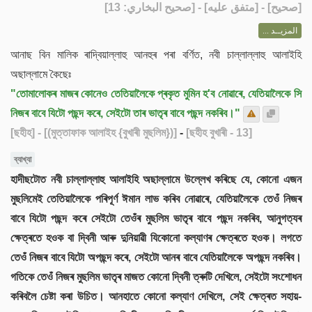
] - [متفق عليه] - [صحيح البخاري: 13]
صحيح
[
المزيــد ...
আনাছ বিন মালিক ৰাদ্বিয়াল্লাহু আনহুৰ পৰা বৰ্ণিত, নবী চাল্লাল্লাহু আলাইহি
অছাল্লামে কৈছেঃ
"তোমালোকৰ মাজৰ কোনেও তেতিয়ালৈকে প্ৰকৃত মুমিন হ'ব নোৱাৰে, যেতিয়ালৈকে সি
নিজৰ বাবে যিটো পছন্দ কৰে, সেইটো তাৰ ভাতৃৰ বাবে পছন্দ নকৰিব।"
[ছহীহ]
- [(মুত্তাফাক আলাইহ {বুখাৰী মুছলিম})]
-
[ছহীহ বুখাৰী - 13]
ব্যাখ্যা
হাদীছটোত নবী চাল্লাল্লাহু আলাইহি অছাল্লামে উল্লেখ কৰিছে যে, কোনো এজন
মুছলিমেই তেতিয়ালৈকে পৰিপূৰ্ণ ঈমান লাভ কৰিব নোৱাৰে, যেতিয়ালৈকে তেওঁ নিজৰ
বাবে যিটো পছন্দ কৰে সেইটো তেওঁৰ মুছলিম ভাতৃৰ বাবে পছন্দ নকৰিব, আনুগত্যৰ
ক্ষেত্ৰতে হওক বা দ্বিনী আৰু দুনিয়াৱী যিকোনো কল্যাণৰ ক্ষেত্ৰতে হওক। লগতে
তেওঁ নিজৰ বাবে যিটো অপছন্দ কৰে, সেইটো আনৰ বাবে যেতিয়ালৈকে অপছন্দ নকৰিব।
গতিকে তেওঁ নিজৰ মুছলিম ভাতৃৰ মাজত কোনো দ্বিনী ত্ৰুটি দেখিলে, সেইটো সংশোধন
কৰিবলৈ চেষ্টা কৰা উচিত। আনহাতে কোনো কল্যাণ দেখিলে, সেই ক্ষেত্ৰত সহায়-