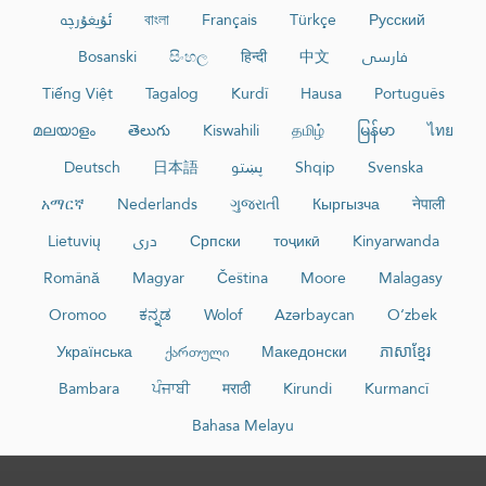
ئۇيغۇرچە
বাংলা
Français
Türkçe
Русский
Bosanski
සිංහල
हिन्दी
中文
فارسی
Tiếng Việt
Tagalog
Kurdî
Hausa
Português
മലയാളം
తెలుగు
Kiswahili
தமிழ்
မြန်မာ
ไทย
Deutsch
日本語
پښتو
Shqip
Svenska
አማርኛ
Nederlands
ગુજરાતી
Кыргызча
नेपाली
Lietuvių
دری
Српски
тоҷикӣ
Kinyarwanda
Română
Magyar
Čeština
Moore
Malagasy
Oromoo
ಕನ್ನಡ
Wolof
Azərbaycan
O‘zbek
Українська
ქართული
Македонски
ភាសាខ្មែរ
Bambara
ਪੰਜਾਬੀ
मराठी
Kirundi
Kurmancî
Bahasa Melayu