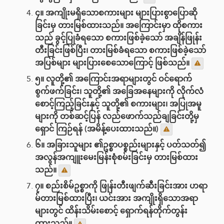
၄။ အကျိုးမရှိသောစကားများ များပြားစွာပြောဆို
ခြင်းမှ တားမြစ်ထားသည်။ အကြောင်းမှာ ထိုစကား
သည် ခွင့်ပြုခံရသော စကားဖြစ်ခဲ့သော် အချိန်ဖြုန်း
တီးခြင်းဖြစ်ပြီး၊ တားမြစ်ခံရသော စကားဖြစ်ခဲ့သော်
အပြစ်များ များပြားစေသောကြောင့် ဖြစ်သည်။
၅။ လူတို့၏ အကြောင်းအရာများတွင် ဝင်ရောက်
စွက်ဖက်ခြင်း၊ သူတို့၏ အခြေအနေများကို လိုက်လံ
စောင့်ကြည့်ခြင်းနှင့် သူတို့၏ စကားများ၊ အပြုအမူ
များကို တစ်ဆင့်ပြန် လည်ဖောက်သည်ချခြင်းတို့မှ
ရှောင် ကြဉ်ရန် (အမိန့်ပေးထားသည်။)
၆။ အခြားသူများ ၏ဥစ္စာပစ္စည်းများနှင့် ပတ်သတ်၍
အလွန်အကျူးမေးမြန်းစုံစမ်းခြင်းမှ တားမြစ်ထား
သည်။
၇။ စည်းစိမ်ဥစ္စာကို ဖြုန်းတီးဖျက်ဆီးခြင်းအား ဟရာ
မ်တားမြစ်ထားပြီး၊ ယင်းအား အကျိုးရှိသောအရာ
များတွင် ထိန်းသိမ်းစောင့် ရှောက်ရန်တိုက်တွန်း
ထားသည်။