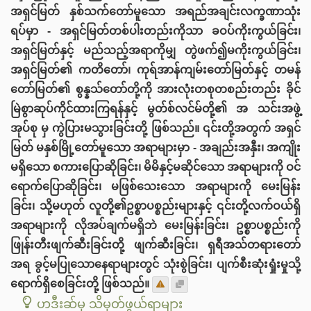
အရှင်မြတ် နှစ်သက်တော်မူသော အရည်အချင်းလက္ခဏာသုံး
ရပ်မှာ - အရှင်မြတ်တစ်ပါးတည်းကိုသာ ခဝပ်ကိုးကွယ်ခြင်း၊
အရှင်မြတ်နှင့် မည်သည့်အရာကိုမျှ တွဲဖက်၍မကိုးကွယ်ခြင်း၊
အရှင်မြတ်၏ ကတိတော်၊ ကုရ်အာန်ကျမ်းတော်မြတ်နှင့် တမန်
တော်မြတ်၏ စွန္နသ်တော်တို့ကို အားလုံးတစုတစည်းတည်း ခိုင်
မြဲစွာဆုပ်ကိုင်ထားကြရန်နှင့် မွတ်စ်လင်မ်တို့၏ အ သင်းအဖွဲ့
အုပ်စု မှ ကွဲပြားမသွားခြင်းတို့ ဖြစ်သည်။ ၎င်းတို့အတွက် အရှင်
မြတ် မနှစ်မြို့တော်မူသော အရာများမှာ - အချည်းအနှီး၊ အကျိုး
မရှိသော စကားပြောဆိုခြင်း၊ မိမိနှင့်မဆိုင်သော အရာများကို ဝင်
ရောက်ပြောဆိုခြင်း၊ မဖြစ်သေးသော အရာများကို မေးမြန်း
ခြင်း၊ သို့မဟုတ် လူတို့၏ဥစ္စာပစ္စည်းများနှင့် ၎င်းတို့လက်ဝယ်ရှိ
အရာများကို လိုအပ်ချက်မရှိဘဲ မေးမြန်းခြင်း၊ ဥစ္စာပစ္စည်းကို
ဖြုန်းတီးဖျက်ဆီးခြင်းတို့ ဖျက်ဆီးခြင်း၊ ရှရီအသ်တရားတော်
အရ ခွင့်မပြုသောနေရာများတွင် သုံးစွဲခြင်း၊ ပျက်စီးဆုံးရှုံးမှုသို့
ရောက်ရှိစေခြင်းတို့ ဖြစ်သည်။
ဟဒီးဆ်မှ သိမှတ်ဖွယ်ရာများ