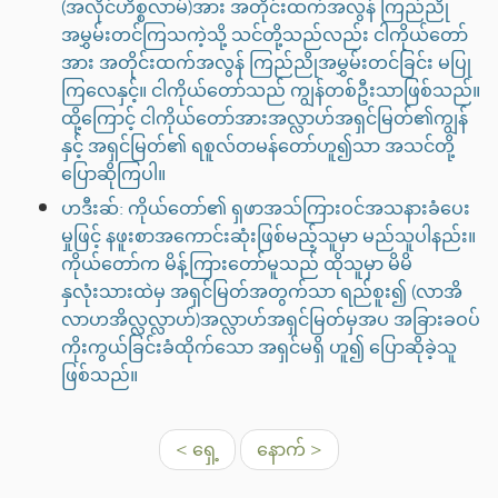
(အလိုင်ဟိစ္စလာမ်)အား အတိုင်းထက်အလွန် ကြည်ညို
အမွှမ်းတင်ကြသကဲ့သို့ သင်တို့သည်လည်း ငါကိုယ်တော်
အား အတိုင်းထက်အလွန် ကြည်ညိုအမွှမ်းတင်ခြင်း မပြု
ကြလေနှင့်။ ငါကိုယ်တော်သည် ကျွန်တစ်ဦးသာဖြစ်သည်။
ထို့ကြောင့် ငါကိုယ်တော်အားအလ္လာဟ်အရှင်မြတ်၏ကျွန်
နှင့် အရှင်မြတ်၏ ရစူလ်တမန်တော်ဟူ၍သာ အသင်တို့
ပြောဆိုကြပါ။
ဟဒီးဆ်: ကိုယ်တော်၏ ရှဖာအသ်ကြားဝင်အသနားခံပေး
မှုဖြင့် နဖူးစာအကောင်းဆုံးဖြစ်မည့်သူမှာ မည်သူပါနည်း။
ကိုယ်တော်က မိန့်ကြားတော်မူသည် ထိုသူမှာ မိမိ
နှလုံးသားထဲမှ အရှင်မြတ်အတွက်သာ ရည်စူး၍ (လာအိ
လာဟအိလ္လလ္လာဟ်)အလ္လာဟ်အရှင်မြတ်မှအပ အခြားခဝပ်
ကိုးကွယ်ခြင်းခံထိုက်သော အရှင်မရှိ ဟူ၍ ပြောဆိုခဲ့သူ
ဖြစ်သည်။
< ရှေ့
နောက် >