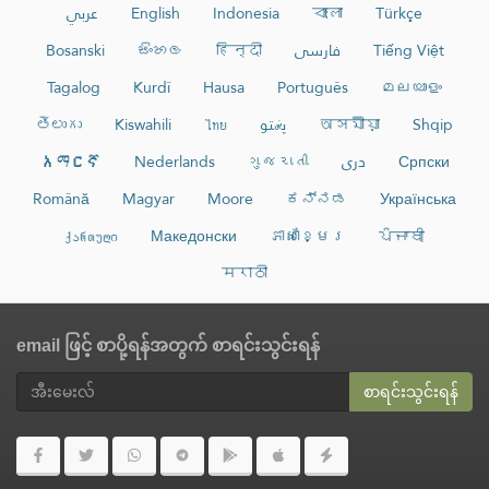
عربي
English
Indonesia
বাংলা
Türkçe
Bosanski
සිංහල
हिन्दी
فارسی
Tiếng Việt
Tagalog
Kurdî
Hausa
Português
മലയാളം
తెలుగు
Kiswahili
ไทย
پښتو
অসমীয়া
Shqip
አማርኛ
Nederlands
ગુજરાતી
دری
Српски
Română
Magyar
Moore
ಕನ್ನಡ
Українська
ქართული
Македонски
ភាសាខ្មែរ
ਪੰਜਾਬੀ
मराठी
email ဖြင့် စာပို့ရန်အတွက် စာရင်းသွင်းရန်
စာရင်းသွင်းရန်