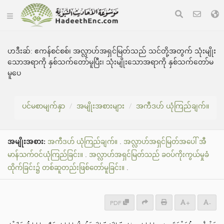
ဟဒီးဆ်:
ဧကန်စင်စစ်၊ အလ္လာဟ်အရှင်မြတ်သည် သင်တို့အတွက် သုံးမျိုး
သောအရာကို နှစ်သက်တော်မူပြီး၊ သုံးမျိုးသောအရာကို နှစ်သက်တော်မ
မူပေ
ပင်မစာမျက်နှာ
အမျိုးအစားများ
အကီဒဟ် ယုံကြည်ချက်။
အမျိုးအစား:
အကီဒဟ် ယုံကြည်ချက်။
.
အလ္လာဟ်အရှင်မြတ်အပေါ် အီ
မာန်သက်ဝင်ယုံကြည်ခြင်း။
.
အလ္လာဟ်အရှင်မြတ်သည် ခဝပ်ကိုးကွယ်မှုခံ
ထိုက်ခြင်း၌ တစ်ဆူတည်းဖြစ်တော်မူခြင်း။
.
PDF
+
-