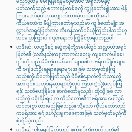
မည်သူ့ထံမှ မေးမြန်းရန်မလိုအောင် အစ္စလာမ်နှင့်
ပတ်သက်သည့် စကားရပ်တစ်ခုကို ကျွန်တော်မျိုးအား မိန့်
ကြားတော်မူပါဟု လျှောက်ထားခဲ့သည်။ ထိုအခါ
ကိုယ်တော်က မိန့်ကြားတော်မူသည်မှာ ကျွန်တော်မျိုး အ
လ္လာဟ်အရှင်မြတ်အား အီမာန်သက်ဝင်ယုံကြည်ပါသည်ဟု
သင်ပြောကြားပါ။ ၎င်းနောက် ကြံ့ခိုင်စွာရပ်တည်ပါ။
ဟဒီးဆ်: ယဟူဒီနှင့် နဆွ်ရာနီတို့အပေါ်တွင် အလ္လာဟ်အရှင်
မြတ်၏ (လအ်နသ်)ကရုဏာကင်းဝေးမှု ကျရောက်ပါစေ။
၎င်းတို့သည် မိမိတို့တမန်တော်များ၏ ကဗရ်သင်္ချိုင်းများ
ကို စဂျ်ဒဟ်ဦးချရာနေရာများအဖြစ် သတ်မှတ်ခဲ့ကြ
သည်။ကိုယ်တော်မြတ်သည် မိမိ၏နောက်လိုက်သားတို့
အား ၎င်း(ယဟူဒ်၊နဆွာရာ)တို့လုပ်ကြသကဲ့သို့(မလုပ်ကြ
ရန်) သတိပေးခြိမ်းခြောက်တော်မူသည်။ ထိုသို့ဖြစ် လာ
မည်ကို မစိုးရိမ်ရပါက ကိုယ်တော်၏ကဗရ်အား ပေါ်လွင်
ထင်ရှားစွာ ထားမည်ဖြစ်သည်။ သို့သော် ကိုယ်တော်သည်
ကဗရ်အား စဂ်ျဒဟ်ဦးချရာနေရာအဖြစ် သတ်မှတ်မည်ကို
စိုးရိမ်ခဲ့သည်။
ဟဒီးဆ်: ငါအရှင်မြတ်သည် ဖက်စပ်ကိုးကွယ်သူတို့၏