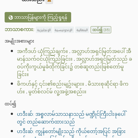
ဘာသာပြန်များကို ကြည့်ရှုရန်
ဘာသာစကား:
الإنجليزية
الإندونيسية
البنغالية
ထပ်၍
(35)
အမျိုးအစားများ
အကီဒဟ် ယုံကြည်ချက်။
.
အလ္လာဟ်အရှင်မြတ်အပေါ် အီ
မာန်သက်ဝင်ယုံကြည်ခြင်း။
.
အလ္လာဟ်အရှင်မြတ်သည် ခ
ဝပ်ကိုးကွယ်မှုခံထိုက်ခြင်း၌ တစ်ဆူတည်းဖြစ်တော်မူ
ခြင်း။
ဖိကဟ်နှင့် ၎င်း၏စည်းမျဥ်းများ။
.
မိသားစုဆိုင်ရာ ဖိက
ဟ်။
.
မွတ်စ်လင်မ် လူ့အဖွဲ့အစည်း။
ထပ်၍
ဟဒီးဆ်: အစ္စလာမ်သာသနာသည် မဏ္ဍိုင်ကြီးငါးခုပေါ်
တွင် တည်ဆောက်ထားသည်
ဟဒီးဆ်: ကျွန်တော်မျိုးသည် ကိုယ်တော့်အပြင် အခြား