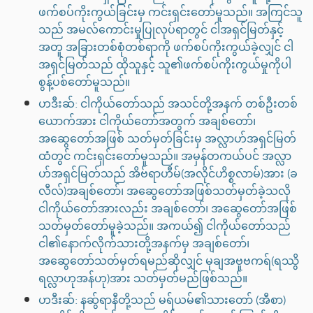
ဖက်စပ်ကိုးကွယ်ခြင်းမှ ကင်းရှင်းတော်မူသည်။ အကြင်သူ
သည် အမလ်ကောင်းမှုပြုလုပ်ရာတွင် ငါအရှင်မြတ်နှင့်
အတူ အခြားတစ်စုံတစ်ရာကို ဖက်စပ်ကိုးကွယ်ခဲ့လျှင် ငါ
အရှင်မြတ်သည် ထိုသူနှင့် သူ၏ဖက်စပ်ကိုးကွယ်မှုကိုပါ
စွန့်ပစ်တော်မူသည်။
ဟဒီးဆ်: ငါကိုယ်တော်သည် အသင်တို့အနက် တစ်ဦးတစ်
ယောက်အား ငါကိုယ်တော်အတွက် အချစ်တော်၊
အဆွေတော်အဖြစ် သတ်မှတ်ခြင်းမှ အလ္လာဟ်အရှင်မြတ်
ထံတွင် ကင်းရှင်းတော်မူသည်။ အမှန်တကယ်ပင် အလ္လာ
ဟ်အရှင်မြတ်သည် အိဗ်ရာဟီမ်(အလိုင်ဟိစ္စလာမ်)အား (ခ
လီလ်)အချစ်တော်၊ အဆွေတော်အဖြစ်သတ်မှတ်ခဲ့သလို
ငါကိုယ်တော်အားလည်း အချစ်တော်၊ အဆွေတော်အဖြစ်
သတ်မှတ်တော်မူခဲ့သည်။ အကယ်၍ ငါကိုယ်တော်သည်
ငါ၏နောက်လိုက်သားတို့အနက်မှ အချစ်တော်၊
အဆွေတော်သတ်မှတ်ရမည်ဆိုလျှင် မုချအဗူဗကရ်(ရဿွိ
ရလ္လာဟုအန်ဟု)အား သတ်မှတ်မည်ဖြစ်သည်။
ဟဒီးဆ်: နဆ်ွရာနီတို့သည် မရ်ယမ်၏သားတော် (အီစာ)