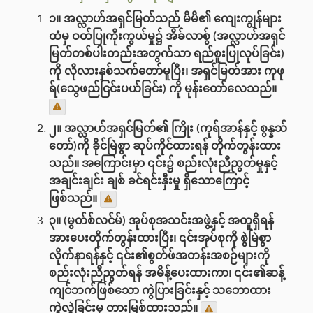
၁။ အလ္လာဟ်အရှင်မြတ်သည် မိမိ၏ ကျေးကျွန်များ
ထံမှ ဝတ်ပြုကိုးကွယ်မှု၌ အိခ်လာစ်ွ (အလ္လာဟ်အရှင်
မြတ်တစ်ပါးတည်းအတွက်သာ ရည်စူးပြုလုပ်ခြင်း)
ကို လိုလားနှစ်သက်တော်မူပြီး၊ အရှင်မြတ်အား ကုဖု
ရ်(သွေဖည်ငြင်းပယ်ခြင်း) ကို မုန်းတော်လေသည်။
၂။ အလ္လာဟ်အရှင်မြတ်၏ ကြိုး (ကုရ်အာန်နှင့် စွန္နသ်
တော်)ကို ခိုင်မြဲစွာ ဆုပ်ကိုင်ထားရန် တိုက်တွန်းထား
သည်။ အကြောင်းမှာ ၎င်း၌ စည်းလုံးညီညွတ်မှုနှင့်
အချင်းချင်း ချစ် ခင်ရင်းနှီးမှု ရှိသောကြောင့်
ဖြစ်သည်။
၃။ (မွတ်စ်လင်မ်) အုပ်စုအသင်းအဖွဲ့နှင့် အတူရှိရန်
အားပေးတိုက်တွန်းထားပြီး၊ ၎င်းအုပ်စုကို စွဲမြဲစွာ
လိုက်နာရန်နှင့် ၎င်း၏စွတ်ဖ်အတန်းအစဉ်များကို
စည်းလုံးညီညွတ်ရန် အမိန့်ပေးထားကာ၊ ၎င်း၏ဆန့်
ကျင်ဘက်ဖြစ်သော ကွဲပြားခြင်းနှင့် သဘောထား
ကွဲလွဲခြင်းမှ တားမြစ်ထားသည်။