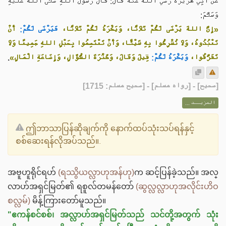
عَنْ أَبِي هُرَيْرَةَ رضي الله عنه قَالَ: قَالَ رَسُولُ اللهِ صَلَّى اللهُ عَلَيْهِ
وَسَلَّمَ:
«إِنَّ اللهَ يَرْضَى لَكُمْ ثَلَاثًا، وَيَكْرَهُ لَكُمْ ثَلَاثًا،
فَيَرْضَى لَكُمْ:
أَنْ
تَعْبُدُوهُ، وَلَا تُشْرِكُوا بِهِ شَيْئًا، وَأَنْ تَعْتَصِمُوا بِحَبْلِ اللهِ جَمِيعًا وَلَا
.
قِيلَ وَقَالَ، وَكَثْرَةَ السُّؤَالِ، وَإِضَاعَةِ الْمَالِ»
وَيَكْرَهُ لَكُمْ:
تَفَرَّقُوا،
] - [رواه مسلم] - [صحيح مسلم: 1715]
صحيح
[
المزيــد ...
ဤဘာသာပြန်ဆိုချက်ကို နောက်ထပ်သုံးသပ်ရန်နှင့်
စစ်ဆေးရန်လိုအပ်သည်။.
အဗူဟူရိုင်ရဟ်
(ရဿွိယလ္လာဟုအန်ဟု)
က ဆင့်ပြန်ခဲ့သည်။ အလ္
လာဟ်အရှင်မြတ်၏ ရစူလ်တမန်တော်
(ဆွလ္လလ္လာဟုအလိုင်းဟိဝ
စလ္လမ်)
မိန့်ကြားတော်မူသည်။
"ဧကန်စင်စစ်၊ အလ္လာဟ်အရှင်မြတ်သည် သင်တို့အတွက် သုံး