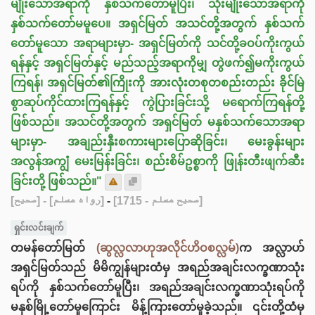
မျိုးသောအရာကို နှစ်သက်တော်မူပြီး၊ သုံးမျိုးသောအရာကို
နှစ်သက်တော်မမူပေ။ အရှင်မြတ် အသင်တို့အတွက် နှစ်သက်
တော်မူသော အရာများမှာ- အရှင်မြတ်ကို သင်တို့ခဝပ်ကိုးကွယ်
ရန်နှင့် အရှင်မြတ်နှင့် မည်သည့်အရာကိုမျှ တွဲဖက်၍မကိုးကွယ်
ကြရန်၊ အရှင်မြတ်၏ကြိုးကို အားလုံးတစုတစည်းတည်း ခိုင်မြဲ
စွာဆုပ်ကိုင်ထားကြရန်နှင့် ကွဲပြားခြင်းသို့ မရောက်ကြရန်တို့
ဖြစ်သည်။ အသင်တို့အတွက် အရှင်မြတ် မနှစ်သက်သောအရာ
များမှာ- အချည်းနှီးစကားများပြောဆိုခြင်း၊ မေးခွန်းများ
အလွန်အကျွံ မေးမြန်းခြင်း၊ စည်းစိမ်ဥစ္စာကို ဖြုန်းတီးဖျက်ဆီး
ခြင်းတို့ ဖြစ်သည်။"
[صحيح]
- [رواه مسلم]
-
[صحيح مسلم - 1715]
ရှင်းလင်းချက်
တမန်တော်မြတ်
(ဆွလ္လလာဟုအလိုင်ဟိဝစလ္လမ်)
က အလ္လာဟ်
အရှင်မြတ်သည် မိမိကျွန်များထံမှ အရည်အချင်းလက္ခဏာသုံး
ရပ်ကို နှစ်သက်တော်မူပြီး၊ အရည်အချင်းလက္ခဏာသုံးရပ်ကို
မနှစ်မြို့တော်မူကြောင်း မိန့်ကြားတော်မူခဲ့သည်။ ၎င်းတို့ထံမှ