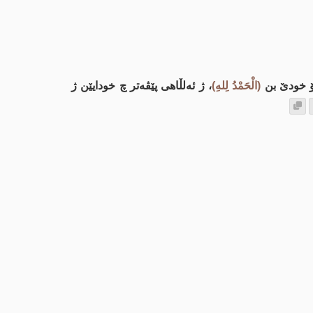
ۆ خودێ بن
(الْحَمْدُ لِلهِ)
، ژ ئه‌لڵاهی پێڤه‌تر چ خودایێن ژ