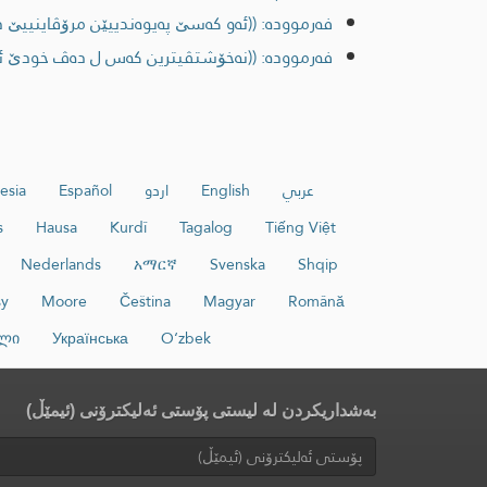
فەرموودە: ((ئه‌و كه‌سێ په‌یوه‌ندییێن مرۆڤاینییێ دب
فەرموودە: ((نه‌خۆشتڤیترین كه‌س ل ده‌ڤ خودێ ئه‌وه
عربي
English
اردو
Español
esia
s
Hausa
Kurdî
Tagalog
Tiếng Việt
Nederlands
አማርኛ
Svenska
Shqip
sy
Moore
Čeština
Magyar
Română
ლი
Українська
O‘zbek
بەشداریکردن لە لیستی پۆستی ئەلیکترۆنی (ئیمێڵ)