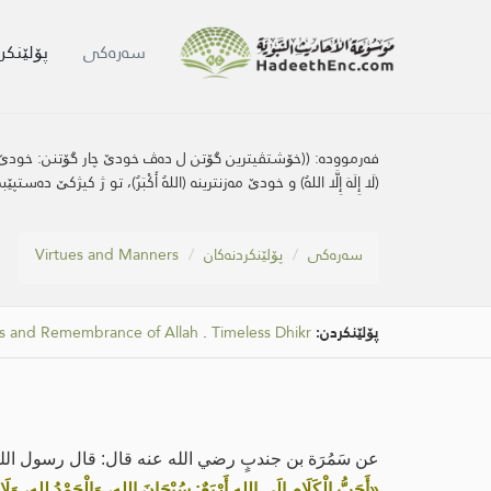
سه‌ره‌كی
پۆلێنکر
فەرموودە:
((خۆشتڤیترین گۆتن ل ده‌ڤ خودێ چار گۆتنن: خودێ یێ دو
(لَا إِلَهَ إِلَّا اللهُ) و خودێ مه‌زنترینه‌ (اللهُ أَكْبَرُ)، تو ژ كیژكێ ده‌
سه‌ره‌كی
پۆلێنکردنەکان
Virtues and Manners
پۆلێنکردن:
Timeless Dhikr
.
ns and Remembrance of Allah
عن سَمُرَة بن جندبٍ رضي الله عنه قال: قال رسول الل
«أَحَبُّ الْكَلَامِ إِلَى اللهِ أَرْبَعٌ: سُبْحَانَ اللهِ، وَالْحَمْدُ لِلهِ، وَلَا إِلَه