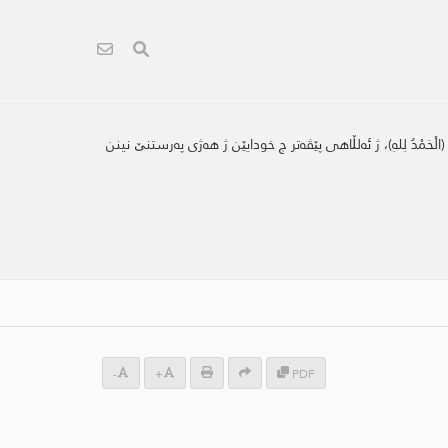
دُ لِلهِ)، ژ ئه‌لڵاهی پێڤه‌تر چ خودایێن ژ هه‌ژی په‌رستنێ نینن
-
+
PDF