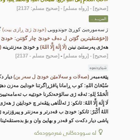
[
صحيح
] - [رواه مسلم] - [صحيح مسلم: 2137]
المزيــد ...
ژ سه‌موره‌یێ كوڕێ جوندووبی
(خودێ ژێ ڕازی بیت)
گ
((خۆشتڤیترین گۆتن ل ده‌ڤ خودێ چار گۆتنن: خودێ یێ دو
هه‌ژی په‌رستنێ نینن
(لَا إِلَهَ إِلَّا اللهُ)
و خودێ مه‌زنترینه‌
(ا
[صحيح]
- [رواه مسلم]
-
[صحيح مسلم - 2137]
شیکردنەوە
پێغه‌مبه‌ر
(صه‌لات و سه‌لامێن خودێ ل سه‌ر بن)
دیار د
سُبْحَانَ اللهِ: كو ب ڕامانا پاقژڕاگرتنا خودایێ مه‌زن 
الْحَمْدُ لِلهِ: ئه‌ڤه‌ ژی سالۆخه‌تكرنا خودێیه‌ ب ته‌مامه‌
لَا إِلَهَ إِلَّا اللهُ: ئانكو: ژ ئه‌لڵاهی پێڤه‌تر چ خودایێن ژ هه
اللهُ أَكْبَرُ: ئانكو: خودێ ب قه‌درتر و مه‌زنتر و پیرۆزتره‌
پاشی دیار دكه‌ت كو قەدر و بهایێ وان و بۆ بده‌ستڤه‌ئینا
لە سوودەکانی فەرموودەکە