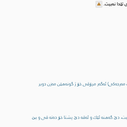
 تێدا نه‌بیت.
 ب مه‌رجه‌كی) ئه‌گه‌ر مرۆڤی خۆ ژ گونه‌هێن مه‌زن دویر
یت، دێ گه‌هنه‌ ئێك و ئه‌ڤه‌ دێ پشتا خۆ ده‌ته‌ ڤی و یێ