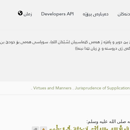
دنەکان
دەربارەی پرۆژە
Developers API
زمان
یر و پاقژه‌ ژ هه‌می كێماسییان (سُبْحَانَ اللهِ)، سوپاسی هه‌می بۆ خودێ بن (الْحَمْ
ستپێبكه‌ی ژی دروسته‌ و چ زیان تێدا نینه‌))
.
Virtues and Manners
.
Jurisprudence of Supplicatio
ه صلى الله عليه وسلم:
َ إِلَّا اللهُ، وَاللهُ أَكْبَرُ، لَا يَضُرُّكَ بِأَيِّهِنَّ بَدَأْتَ»
.