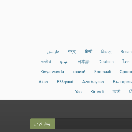
Bosan
සිංහල
हिन्दी
中文
فارسی
ไทย
Deutsch
日本語
پښتو
অসমীয়া
Kinyarwanda
тоҷикӣ
Soomaali
Српск
Akan
Ελληνικά
Azərbaycan
Българск
Yao
Kirundi
मराठी
ਪ
تۆمار کردن