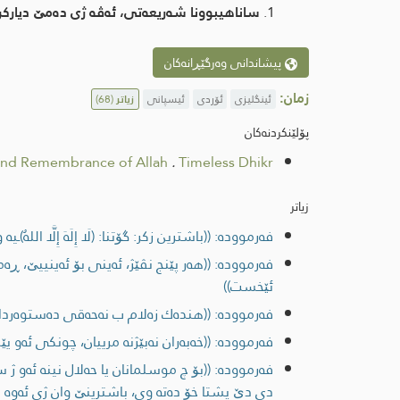
ساناهیبوونا شه‌ریعه‌تی، ئه‌ڤه‌ ژی ده‌مێ دیاركری
پیشاندانی وەرگێڕانەکان
زمان:
ئینگلیزی
ئۆردی
ئیسپانی
زیاتر
(68)
پۆلێنکردنەکان
 and Remembrance of Allah
.
Timeless Dhikr
زیاتر
فەرموودە: ((باشترین زكر: گۆتنا: (لَا إِلَهَ إِلَّا اللهُ)ـیه‌ 
فەرموودە: ((هه‌ر پێنج نڤێژ، ئه‌ینی بۆ ئه‌ینییێ، ڕه‌م
ئێخست))
فەرموودە: ((هنده‌ك زه‌لام ب نه‌حه‌قی ده‌ستوه‌ردانێ
فەرموودە: ((خه‌به‌ران نه‌بێژنه‌ مرییان، چونكی ئه‌و
فەرموودە: ((بۆ چ موسلمانان یا حه‌لال نینه‌ ئه‌و ژ
دی دێ پشتا خۆ ده‌ته‌ وی، باشترینێ وان ژی ئه‌وه