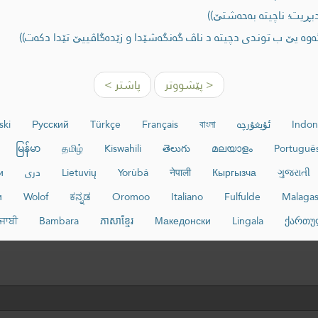
ڕیت؛ ناچیته‌ به‌حه‌شتێ))
‌ یێ ب توندی دچیته‌ د ناڤ گه‌نگه‌شێدا و زێده‌گاڤییێ تێدا دكه‌ت))
< پێشووتر
پاشتر >
Indon
ئۇيغۇرچە
বাংলা
Français
Türkçe
Русский
ski
မြန်မာ
தமிழ்
Kiswahili
తెలుగు
മലയാളം
Portuguê
ગુજરાતી
Кыргызча
नेपाली
Yorùbá
Lietuvių
دری
и
и
Wolof
ಕನ್ನಡ
Oromoo
Italiano
Fulfulde
Malaga
ੰਜਾਬੀ
Bambara
ភាសាខ្មែរ
Македонски
Lingala
ქართუ