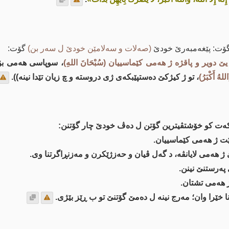
ۆت: پێغەمبەرێ خودێ
(صەلات و سەلامێن خودێ ل سەر بن)
گۆت:
یر و پاقژه‌ ژ هه‌می كێماسییان (سُبْحَانَ اللهِ)
، سوپاسی هه‌می ب
للهُ أَكْبَرُ)
، تو ژ كیژكێ ده‌ستپێبكه‌ی ژی دروسته‌ و چ زیان تێدا نینه‌)).
كه‌ت كو خۆشتڤیترین گۆتن ل ده‌ڤ خودێ چار گۆتنن:
دهێت ژ هه‌می كێماسییان.
تییێ ژ هه‌می لایانڤه‌، د گه‌ل ڤیان و حه‌زژێكرن و مه‌زنڕاگرتنا وی.
‌ژی په‌رستنێ نینن.
 ژ هه‌می تشتان.
نا خێرا وان؛ مه‌رج نینه‌ ل ده‌مێ گۆتنێ تو ب ڕێز بێژی.