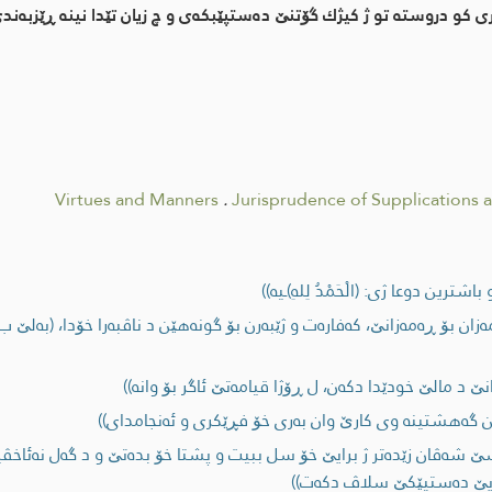
 كو دروسته‌ تو ژ كیژك گۆتنێ ده‌ستپێبكه‌ی و چ زیان تێدا نینه‌ ڕێزبه‌ندی
Virtues and Manners
.
Jurisprudence of Supplications
و باشترین دوعا ژی: (الْحَمْدُ لِلهِ)ـیه‌))
ه‌زان بۆ ڕه‌مه‌زانێ، كه‌فاره‌ت و ژێبه‌رن بۆ گونه‌هێن د ناڤبه‌را خۆدا، (به‌لێ
 د مالێ خودێدا دكه‌ن، ل ڕۆژا قیامه‌تێ ئاگر بۆ وانه‌))
 یێن گه‌هشتینه‌ وی كارێ وان به‌ری خۆ فڕێكری و ئه‌نجامدای))
 سێ شه‌ڤان زێده‌تر ژ برایێ خۆ سل ببيت و پشتا خۆ بده‌تێ و د گه‌ل نه‌ئاخڤ
‌ یێ ده‌ستپێكێ سلاڤ دكه‌ت))