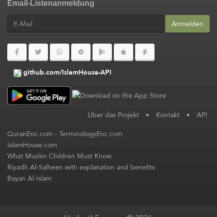
Email-Listenanmeldung
Anmelden
github.com/IslamHouse-API
Über das Projekt
•
Kontakt
•
API
QuranEnc.com
-
TerminologyEnc.com
IslamHouse.com
What Muslim Children Must Know
Riyadh Al-Salheen with explanation and benefits
Bayan Al-Islam