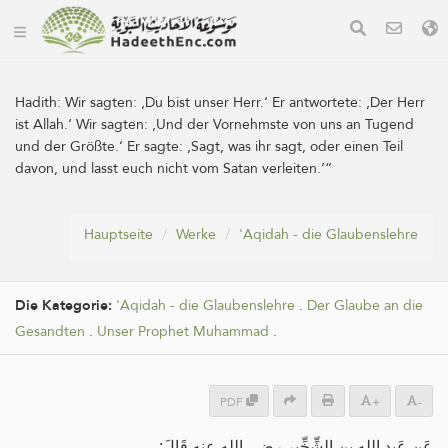
Hadith:
Wir sagten: ‚Du bist unser Herr.‘ Er antwortete: ‚Der Herr
ist Allah.‘ Wir sagten: ‚Und der Vornehmste von uns an Tugend
und der Größte.‘ Er sagte: ‚Sagt, was ihr sagt, oder einen Teil
davon, und lasst euch nicht vom Satan verleiten.‘“
Hauptseite
Werke
'Aqidah - die Glaubenslehre
Die Kategorie:
'Aqidah - die Glaubenslehre
.
Der Glaube an die
Gesandten
.
Unser Prophet Muhammad
.
PDF
+
-
عَن عَبدِ الله بنِ الشِّخِّير رضي الله عنه قَالَ: