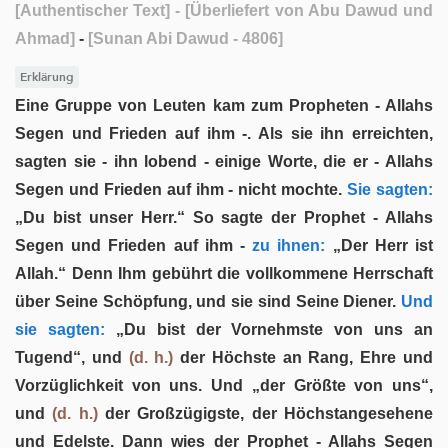
[Authentischer Text]
- [Überliefert von Abu Dawud und
Ahmad]
-
[Sunan Abi Dawud - 4806]
Erklärung
Eine Gruppe von Leuten kam zum Propheten - Allahs
Segen und Frieden auf ihm -. Als sie ihn erreichten,
sagten sie - ihn lobend - einige Worte, die er - Allahs
Segen und Frieden auf ihm - nicht mochte.
Sie sagten:
„Du bist unser Herr.“ So sagte der Prophet - Allahs
Segen und Frieden auf ihm -
zu ihnen:
„Der Herr ist
Allah.“ Denn Ihm gebührt die vollkommene Herrschaft
über Seine Schöpfung, und sie sind Seine Diener.
Und
sie sagten:
„Du bist der Vornehmste von uns an
Tugend“, und
(d. h.)
der Höchste an Rang, Ehre und
Vorzüglichkeit von uns. Und „der Größte von uns“,
und
(d. h.)
der Großzügigste, der Höchstangesehene
und Edelste. Dann wies der Prophet - Allahs Segen