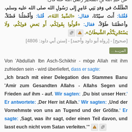
انْطَلَقْتُ في وَفدِ بَنِي عَامِرٍ إِلى رَسُولِ الله صلى الله عليه وسلم،
وَأَفْضَلُنا فَضْلاً،
قُلنا:
،
«السَّيدُ اللهُ»
فقال:
أَنتَ سيّدُنَا،
فَقُلنا:
وأعظَمُنا طَوْلاً،
فقال:
«قُولُوا بِقَولِكُم، أَو بَعضِ قولِكُم، وَلَا
.
يَسْتَجْرِيَنَّكُم الشَّيطَانُ»
] - [رواه أبو داود وأحمد] - [سنن أبي داود: 4806]
صحيح
[
المزيــد ...
Von 'Abdullah Ibn Asch-Schikhir - möge Allah mit ihm
zufrieden sein - wird überliefert,
dass er sagte:
„Ich brach mit einer Delegation des Stammes Banu
'Amir zum Gesandten Allahs - Allahs Segen und
Frieden auf ihm - auf.
Wir sagten:
‚Du bist unser Herr.
‘
Er antwortete:
‚Der Herr ist Allah.
‘ Wir sagten:
‚Und der
Vornehmste von uns an Tugend und der Größte.
‘ Er
sagte:
‚Sagt, was ihr sagt, oder einen Teil davon, und
lasst euch nicht vom Satan verleiten.‘“