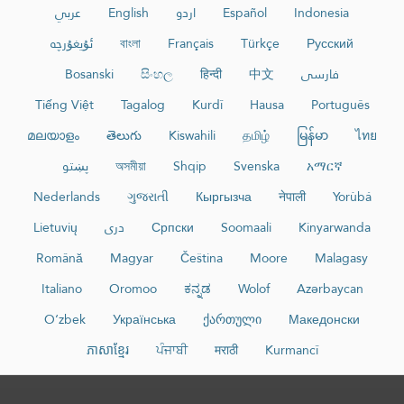
عربي
English
اردو
Español
Indonesia
ئۇيغۇرچە
বাংলা
Français
Türkçe
Русский
Bosanski
සිංහල
हिन्दी
中文
فارسی
Tiếng Việt
Tagalog
Kurdî
Hausa
Português
മലയാളം
తెలుగు
Kiswahili
தமிழ்
မြန်မာ
ไทย
پښتو
অসমীয়া
Shqip
Svenska
አማርኛ
Nederlands
ગુજરાતી
Кыргызча
नेपाली
Yorùbá
Lietuvių
دری
Српски
Soomaali
Kinyarwanda
Română
Magyar
Čeština
Moore
Malagasy
Italiano
Oromoo
ಕನ್ನಡ
Wolof
Azərbaycan
O‘zbek
Українська
ქართული
Македонски
ភាសាខ្មែរ
ਪੰਜਾਬੀ
मराठी
Kurmancî