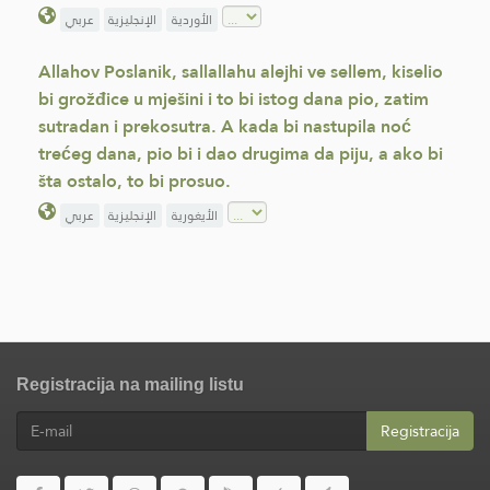
الأوردية
الإنجليزية
عربي
Allahov Poslanik, sallallahu alejhi ve sellem, kiselio
bi grožđice u mješini i to bi istog dana pio, zatim
sutradan i prekosutra. A kada bi nastupila noć
trećeg dana, pio bi i dao drugima da piju, a ako bi
šta ostalo, to bi prosuo.
الأيغورية
الإنجليزية
عربي
Registracija na mailing listu
Registracija