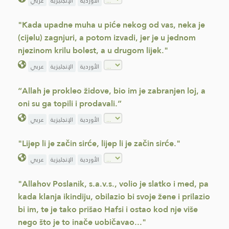
الأوردية
الإنجليزية
عربي
"Kada upadne muha u piće nekog od vas, neka je
(cijelu) zagnjuri, a potom izvadi, jer je u jednom
njezinom krilu bolest, a u drugom lijek."
الأوردية
الإنجليزية
عربي
“Allah je prokleo židove, bio im je zabranjen loj, a
oni su ga topili i prodavali.”
الأوردية
الإنجليزية
عربي
"Lijep li je začin sirće, lijep li je začin sirće."
الأوردية
الإنجليزية
عربي
"Allahov Poslanik, s.a.v.s., volio je slatko i med, pa
kada klanja ikindiju, obilazio bi svoje žene i prilazio
bi im, te je tako prišao Hafsi i ostao kod nje više
nego što je to inače uobičavao..."