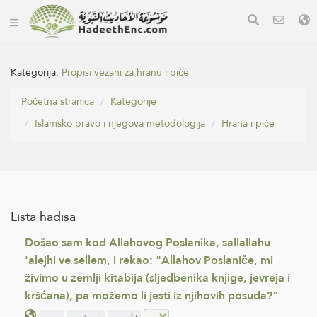
Kategorija:
Propisi vezani za hranu i piće
Početna stranica
Kategorije
Islamsko pravo i njegova metodologija
Hrana i piće
Lista hadisa
Došao sam kod Allahovog Poslanika, sallallahu
'alejhi ve sellem, i rekao: "Allahov Poslaniče, mi
živimo u zemlji kitabija (sljedbenika knjige, jevreja i
kršćana), pa možemo li jesti iz njihovih posuda?"