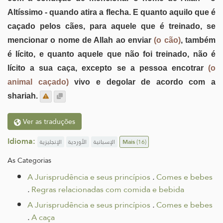
Altíssimo - quando atira a flecha. E quanto aquilo que é
caçado pelos cães, para aquele que é treinado, se
mencionar o nome de Allah ao enviar
(o cão)
, também
é lícito, e quanto aquele que não foi treinado, não é
lícito a sua caça, excepto se a pessoa encotrar
(o
animal caçado)
vivo e degolar de acordo com a
shariah.
Ver as traduções
Idioma:
الإنجليزية
الأوردية
الإسبانية
Mais
(16)
As Categorias
A Jurisprudência e seus princípios
.
Comes e bebes
.
Regras relacionadas com comida e bebida
A Jurisprudência e seus princípios
.
Comes e bebes
.
A caça