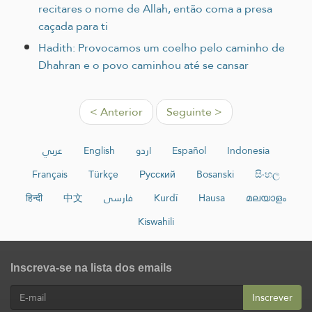
recitares o nome de Allah, então coma a presa
caçada para ti
Hadith: Provocamos um coelho pelo caminho de
Dhahran e o povo caminhou até se cansar
< Anterior
Seguinte >
عربي
English
اردو
Español
Indonesia
Français
Türkçe
Русский
Bosanski
සිංහල
हिन्दी
中文
فارسی
Kurdî
Hausa
മലയാളം
Kiswahili
Inscreva-se na lista dos emails
Inscrever