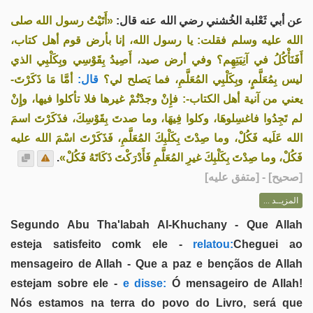
عن أبي ثَعْلبة الخُشني رضي الله عنه قال:
«أَتَيْتُ رسول الله صلى
الله عليه وسلم فقلت: يا رسول الله، إنا بأرض قوم أهل كتاب،
أَفَنَأْكُلُ في آنِيَتِهِم؟ وفي أرض صيد، أَصِيدُ بِقَوْسِي وبِكَلْبِي الذي
ليس بِمُعَلَّمٍ، وبِكَلْبِي المُعَلَّمِ، فما يَصلح لي؟
قال:
أمَّا مَا ذَكَرْتَ-
يعني من آنية أهل الكتاب-: فإِنْ وجدْتُمْ غيرها فلا تأكلوا فيها، وإِنْ
لم تَجِدُوا فاغسِلوهَا، وكلوا فِيهَا، وما صدتَ بِقَوْسِكَ، فذَكَرْتَ اسمَ
الله عَلَيه فَكُلْ، وما صِدْتَ بِكَلْبِكَ المُعَلَّمِ، فَذَكَرْتَ اسْمَ الله عليه
.
فَكُلْ، وما صِدْتَ بِكَلْبِكَ غيرِ المُعَلَّمِ فَأَدْرَكْتَ ذَكَاتَهُ فَكُلْ»
] - [متفق عليه]
صحيح
[
المزيــد ...
Segundo Abu Tha'labah Al-Khuchany - Que Allah
esteja satisfeito comk ele -
relatou:
Cheguei ao
mensageiro de Allah - Que a paz e bençãos de Allah
estejam sobre ele -
e disse:
Ó mensageiro de Allah!
Nós estamos na terra do povo do Livro, será que