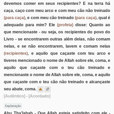
devemos comer em seus recipientes? E na terra há
caça, caço com meu arco e com meu cão não treinado
(para caça)
, e com meu cão treinado
(para caça)
, qual é
adequado para mim? Ele
(profeta)
disse: Quanto ao
que mencionaste - ou seja, os recipientes do povo do
Livro - se encontrarem outras além delas, não comam
nelas, e se não encontrarem, lavem e comam nelas
(recipientes)
, e aquilo que caçaste com teu arco e
tiveres mencionado o nome de Allah sobre ele, coma, e
aquilo que caçaste com o teu cão treinado e
mencionaste o nome de Allah sobre ele, coma, e aquilo
que caçaste com o teu cão não treinado e alcançaste
seu abate, coma.
[Autêntico]
- [Acordado]
Explanação
Abu Tha'labah - Que Allah esteja satisfeito com ele -