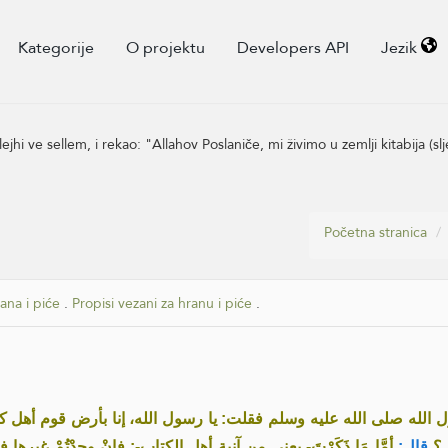
Kategorije
O projektu
Developers API
Jezik
jhi ve sellem, i rekao: "Allahov Poslaniče, mi živimo u zemlji kitabija (slj
Početna stranica
ana i piće
.
Propisi vezani za hranu i piće
.
ل الله صلى الله عليه وسلم فقلت: يا رسول الله، إنا بأرض قوم أهل كتاب، أَفَ
ي؟
قال:
أمَّا مَا ذَكَرْتَ- يعني من آنية أهل الكتاب-: فإِنْ وجدْتُمْ غيرها فلا 