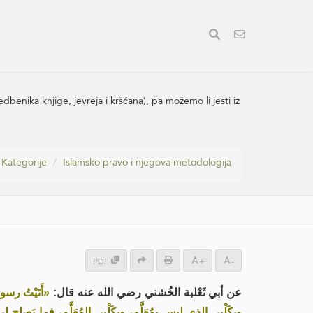
edbenika knjige, jevreja i kršćana), pa možemo li jesti iz
Kategorije
Islamsko pravo i njegova metodologija
PDF
+
-
عن أبي ثَعْلبة الخُشني رضي الله عنه قال:
أَتَيْتُ رسو
وبِكَلْبِي الذي ليس بِمُعَلَّمٍ، وبِكَلْبِي المُعَلَّمِ، فما يَصلح ل