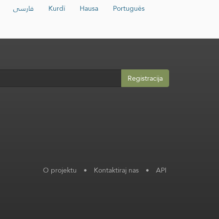
فارسی
Kurdî
Hausa
Português
Registracija
O projektu
•
Kontaktiraj nas
•
API