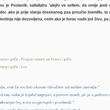
je Poslanik, sallallahu 'alejhi ve sellem, da smije jesti 
er, ako je prije slanja dresiranog psa proučio bismillu, ta 
otinja nije dozvoljena, osim ako je lovac nađe još živu, pa
rana i piće
.
Propisi vezani za hranu i piće
rana i piće
.
Lov
mlje, vrat će mu biti okovan obručem od sedam zemalja.”
as, neka je (cijelu) zagnjuri, a potom izvadi, jer je u jednom 
branjen loj, a oni su ga topili i prodavali.”
ara - svaki dan mu se krnji nagrada dva kirata."