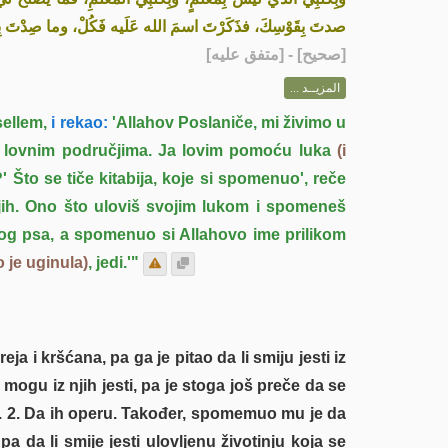
صدتَ بِقَوْسِكَ، فذَكَرْتَ اسمَ الله عَلَيه فَكُلْ، وما صِدْتَ بِكَلْبِ»
] - [متفق عليه]
صحيح
[
المزيــد ...
sellem,
i rekao:
'Allahov Poslaniče, mi živimo u
 u lovnim područjima. Ja lovim pomoću luka
(i
' Što se tiče kitabija, koje si spomenuo', reče
 njih. Ono što uloviš svojim lukom i spomeneš
nog psa, a spomenuo si Allahovo ime prilikom
o je uginula)
, jedi.'"
ja i kršćana, pa ga je pitao da li smiju jesti iz
 mogu iz njih jesti, pa je stoga još preče da se
. 2. Da ih operu. Također, spomemuo mu je da
a da li smije jesti ulovljenu životinju koja se