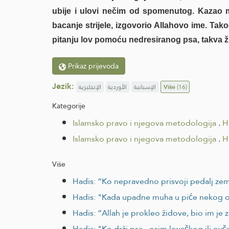
ubije i ulovi nečim od spomenutog. Kazao mu 
bacanje strijele, izgovorio Allahovo ime. Takođ
pitanju lov pomoću nedresiranog psa, takva živ
Prikaz prijevoda
Jezik:
الإنجليزية
الأوردية
الإسبانية
Više
(16)
Kategorije
Islamsko pravo i njegova metodologija
.
H
Islamsko pravo i njegova metodologija
.
H
Više
Hadis: “Ko nepravedno prisvoji pedalj ze
Hadis: "Kada upadne muha u piće nekog od v
Hadis: “Allah je prokleo židove, bio im je za
Hadis: "Ko drži psa - osim lovačkog ili ovč