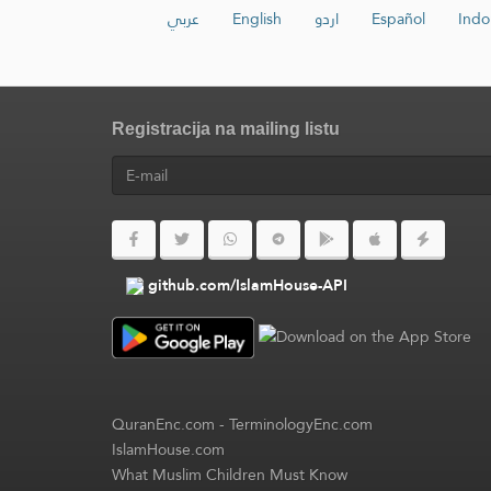
عربي
English
اردو
Español
Indo
Registracija na mailing listu
github.com/IslamHouse-API
QuranEnc.com
-
TerminologyEnc.com
IslamHouse.com
What Muslim Children Must Know