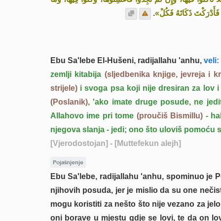
.
أَدْرَكْتَ ذَكَاتَهُ فَكُلْ
Ebu Sa'lebe El-Hušeni, radijallahu 'anhu,
veli:
zemlji kitabija
(sljedbenika knjige, jevreja i k
strijele)
i svoga psa koji nije dresiran za lov i
(Poslanik)
, 'ako imate druge posude, ne jedit
Allahovo ime pri tome
(proučiš Bismillu)
- ha
njegova slanja - jedi; ono što uloviš pomoću s
[Vjerodostojan]
- [Muttefekun alejh]
Pojašnjenje
Ebu Sa'lebe, radijallahu 'anhu, spominuo je Posl
njihovih posuda, jer je mislio da su one nečist
mogu koristiti za nešto što nije vezano za jelo
oni borave u mjestu gdje se lovi, te da on lov