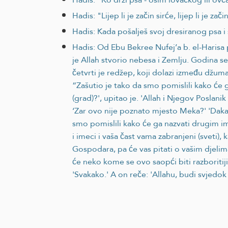
Hadis: "Lijep li je začin sirće, lijep li je zači
Hadis: Kada pošalješ svoj dresiranog psa i 
Hadis: Od Ebu Bekree Nufej’a b. el-Harisa p
je Allah stvorio nebesa i Zemlju. Godina se
četvrti je redžep, koji dolazi između džum
“Zašutio je tako da smo pomislili kako će 
(grad)?', upitao je. 'Allah i Njegov Poslan
‘Zar ovo nije poznato mjesto Meka?' 'Dakako
smo pomislili kako će ga nazvati drugim im
i imeci i vaša čast vama zabranjeni (sveti
Gospodara, pa će vas pitati o vašim djeli
će neko kome se ovo saopći biti razboritiji 
'Svakako.' A on reče: 'Allahu, budi svjedo