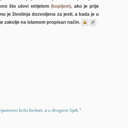
ono što ulovi strijelom
(kopljem)
, ako je prije
mu je životinja dozvoljena za jesti, a kada je u
 je zakolje na islamom propisan način.
njezinom krilu bolest, a u drugom lijek."