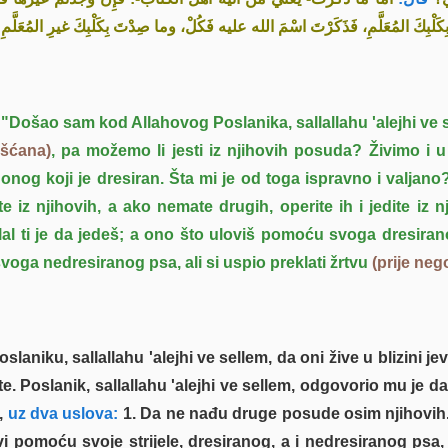
كَ المُعَلَّمِ، فَذَكَرْتَ اسْمَ الله عليه فَكُلْ، وما صِدْتَ بِكَلْبِكَ غيرِ المُعَلَّمِ فَ
"Došao sam kod Allahovog Poslanika, sallallahu 'alejhi ve 
ršćana)
, pa možemo li jesti iz njihovih posuda? Živimo i
 onog koji je dresiran. Šta mi je od toga ispravno i valjano?
e iz njihovih, a ako nemate drugih, operite ih i jedite iz
lal ti je da jedeš; a ono što uloviš pomoću svoga dresira
voga nedresiranog psa, ali si uspio preklati žrtvu
(prije neg
aniku, sallallahu 'alejhi ve sellem, da oni žive u blizini jevre
e. Poslanik, sallallahu 'alejhi ve sellem, odgovorio mu je da
,
uz dva uslova:
1. Da ne nađu druge posude osim njihovih
i pomoću svoje strijele, dresiranog, a i nedresiranog psa, p