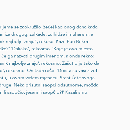
„Vrijeme se zaokružilo (teče) kao onog dana kada
dan iza drugog: zulkade, zulhidže i muharem, a
nik najbolje znaju”, rekoše. Kaže Ebu Bekra:
idže?' 'Dakako', rekosmo. 'Koje je ovo mjesto
ako će ga nazvati drugim imenom, a onda rekao:
anik najbolje znaju', rekosmo. Zašutio je tako da
', rekosmo. On tada reče: 'Doista su vaši životi
mjestu, u ovom vašem mjesecu. Srest ćete svoga
ni druge. Neka prisutni saopći odsutnome, možda
m li saopćio, jesam li saopćio?!' Kazali smo: