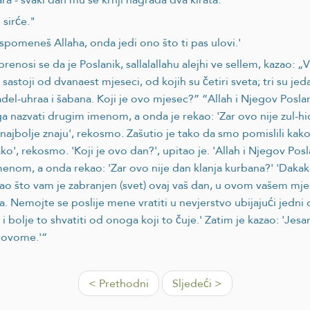
n sirće."
spomeneš Allaha, onda jedi ono što ti pas ulovi.'
renosi se da je Poslanik, sallalallahu alejhi ve sellem, kazao: 
 sastoji od dvanaest mjeseci, od kojih su četiri sveta; tri su je
adel-uhraa i šabana. Koji je ovo mjesec?” “Allah i Njegov Posla
ga nazvati drugim imenom, a onda je rekao: 'Zar ovo nije zul-h
ik najbolje znaju', rekosmo. Zašutio je tako da smo pomislili k
', rekosmo. 'Koji je ovo dan?', upitao je. 'Allah i Njegov Posl
enom, a onda rekao: 'Zar ovo nije dan klanja kurbana?' 'Dakako
), kao što vam je zabranjen (svet) ovaj vaš dan, u ovom vašem 
ma. Nemojte se poslije mene vratiti u nevjerstvo ubijajući jed
i bolje to shvatiti od onoga koji to čuje.' Zatim je kazao: 'Jesa
k ovome.'“
< Prethodni
Sljedeći >