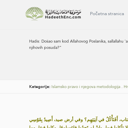
Početna stranica
Hadis:
Došao sam kod Allahovog Poslanika, sallallahu 'ale
njihovih posuda?"
Kategorija:
Islamsko pravo i njegova metodologija
.
Hr
«نَأْكُلُ في آنِيَتِهِم؟ وفي أرض صيد، أَصِيدُ بِقَوْسِي
تأكلوا فيها، وإِنْ لم تَجِدُوا فاغسِلوهَا، وكلوا فِيهَا، وما