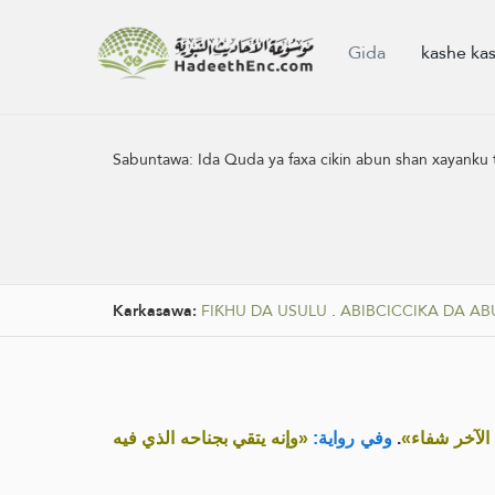
Gida
kashe ka
Sabuntawa:
Ida Quda ya faxa cikin abun shan xayanku t
Karkasawa:
FIƘHU DA USULU
.
ABIBCICCIKA DA A
«وإنه يتقي بجناحه الذي فيه
وفي رواية:
.
«الآخر شفاء