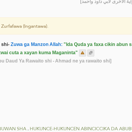
] - [الأخرى لأبي داود وأحمد
 Zurfafawa (Ingantawa).
 shi-
Zuwa ga Manzon Allah:
"Ida Quda ya faxa cikin abun 
akwai cuta a xayan kuma Maganinta"
Abu Daud Ya Rawaito shi - Ahmad ne ya rawaito shi]
UBUWAN SHA
.
HUKUNCE-HUKUNCEN ABINCICCIKA DA ABU