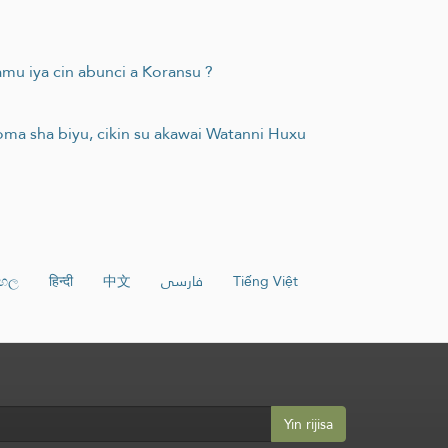
mu iya cin abunci a Koransu ?
ma sha biyu, cikin su akawai Watanni Huxu
ංහල
हिन्दी
中文
فارسی
Tiếng Việt
Yin rijisa