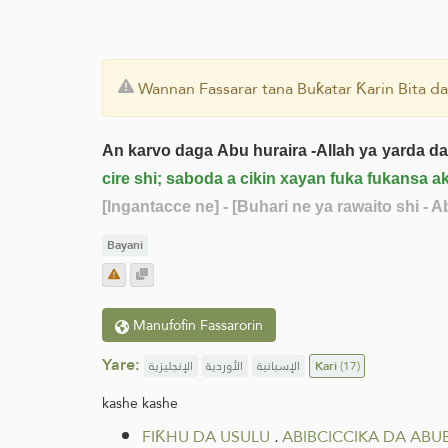
Wannan Fassarar tana Buƙatar Ƙarin Bita da
An karvo daga Abu huraira -Allah ya yarda da
cire shi; saboda a cikin xayan fuka fukansa 
[Ingantacce ne]
- [Buhari ne ya rawaito shi - 
Bayani
Manufofin Fassarorin
Yare:
الإنجليزية
الأوردية
الإسبانية
Kari
(17)
kashe kashe
FIƘHU DA USULU
.
ABIBCICCIKA DA AB