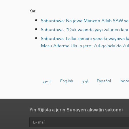
Kari
Sabuntawa: Na jewa Manzon Allah SAW sai n
Sabuntawa: "Duk waanda yayi zalunci dani 
Sabuntawa: Lallai zamani yana kewayawa k
Masu Alfarma Uku a jere: Zul-qa'ada da Zu
عربي
English
اردو
Español
Indo
Yin Rijista a jerin Sunayen akwatin sakonni