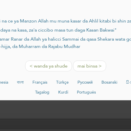
a ce ya Manzon Allah mu muna kasar da Ahlil kitabi bi shin za
daya na kasa, za'a ciccibo masa tun daga Kasan Bakwai"
amar Ranar da Allah ya halicci Sammai da qasa Shekara wata go
l-hijja, da Muharram da Rajabu Mudhar
< wanda ya shude
mai binsa >
nesia
বাংলা
Français
Türkçe
Русский
Bosanski
සි
Tagalog
Kurdî
Português