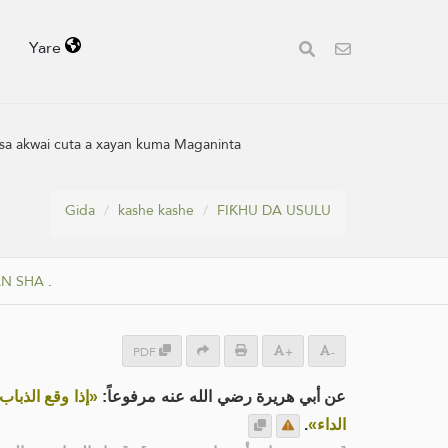
Yare
ansa akwai cuta a xayan kuma Maganinta
Gida
kashe kashe
FIƘHU DA USULU
N SHA
.
PDF
+
-
عن أبي هريرة رضي الله عنه مرفوعاً:
إذا وقع الذبا»
.
الداء»