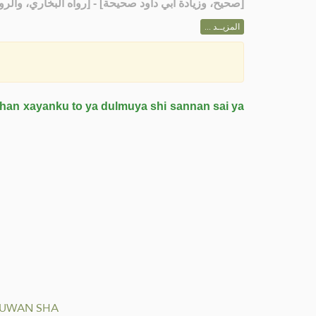
رواه البخاري، والرواية ]
صحيح، وزيادة أبي داود صحيحة
[
المزيــد ...
shan xayanku to ya dulmuya shi sannan sai ya
BUWAN SHA