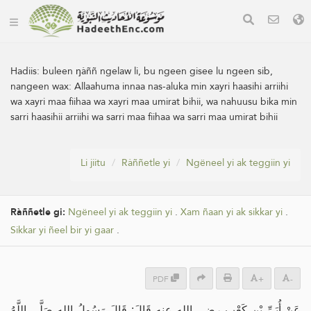
Hadiis:
buleen ŋàññ ngelaw li, bu ngeen gisee lu ngeen sib,
nangeen wax: Allaahuma innaa nas-aluka min xayri haasihi arriihi
wa xayri maa fiihaa wa xayri maa umirat bihii, wa nahuusu bika min
sarri haasihii arriihi wa sarri maa fiihaa wa sarri maa umirat bihii
Li jiitu
Ràññetle yi
Ngëneel yi ak teggiin yi
Ràññetle gi:
Ngëneel yi ak teggiin yi
.
Xam ñaan yi ak sikkar yi
.
Sikkar yi ñeel bir yi gaar
.
PDF
+
-
عَنْ أُبَيِّ بْنِ كَعْبٍ رضي الله عنه قَالَ: قَالَ رَسُولُ اللهِ صَلَّى اللَّهُ