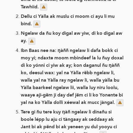
Tawhiid.
Dellu ci Yàlla ak muslu ci moom ci ayu li mu
bind.
Ngelaw da ñu koy digal aw yiw, di ko digal aw
ay.
Ibn Baas nee na: ŋàññ ngelaw li dafa bokk ci
moy yi; ndaxte moom mbindeef la lu ñuy doxal
di ko yónni ci yiw ak ay; kon daganul ñu ŋàññ
ko, deesul wax: yal na Yàlla rëbb ngelaw li,
walla yal na Yàlla ray ngelaw li, walla yàlla bu
Yàlla baarkeel ngelaw lii, walla luy niru loolu,
waaye aji-gëm ji day def jëm ci li ko Yonente bi
yal na ko Yàlla dolli xéewal ak mucc jàngal.
Tere gi ñu tere kuy ŋàñ ngelaw li dinañu si
boole lépp lu aju ci tàngaay ak seddaay ak
Jant bi ak pënd bi ak yeneen yu dul yooyu ci