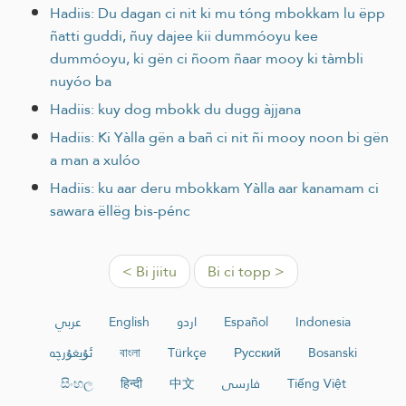
Hadiis: Du dagan ci nit ki mu tóng mbokkam lu ëpp
ñatti guddi, ñuy dajee kii dummóoyu kee
dummóoyu, ki gën ci ñoom ñaar mooy ki tàmbli
nuyóo ba
Hadiis: kuy dog mbokk du dugg àjjana
Hadiis: Ki Yàlla gën a bañ ci nit ñi mooy noon bi gën
a man a xulóo
Hadiis: ku aar deru mbokkam Yàlla aar kanamam ci
sawara ëllëg bis-pénc
< Bi jiitu
Bi ci topp >
عربي
English
اردو
Español
Indonesia
ئۇيغۇرچە
বাংলা
Türkçe
Русский
Bosanski
සිංහල
हिन्दी
中文
فارسی
Tiếng Việt