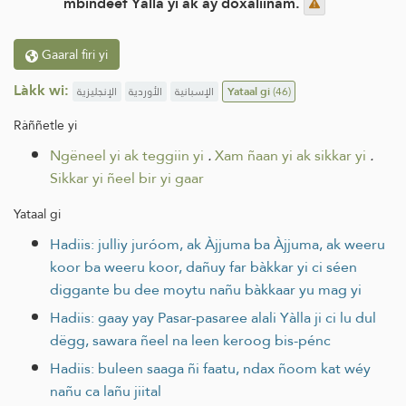
mbindéef Yàlla yi ak ay doxaliinam.
Gaaral firi yi
Làkk wi:
الإنجليزية
الأوردية
الإسبانية
Yataal gi
(46)
Ràññetle yi
Ngëneel yi ak teggiin yi
.
Xam ñaan yi ak sikkar yi
.
Sikkar yi ñeel bir yi gaar
Yataal gi
Hadiis: julliy juróom, ak Àjjuma ba Àjjuma, ak weeru
koor ba weeru koor, dañuy far bàkkar yi ci séen
diggante bu dee moytu nañu bàkkaar yu mag yi
Hadiis: gaay yay Pasar-pasaree alali Yàlla ji ci lu dul
dëgg, sawara ñeel na leen keroog bis-pénc
Hadiis: buleen saaga ñi faatu, ndax ñoom kat wéy
nañu ca lañu jiital