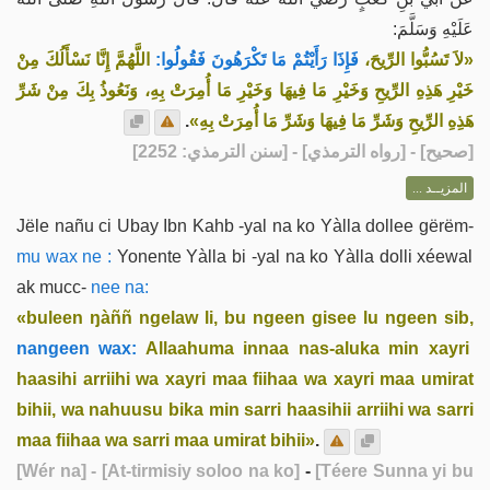
عَلَيْهِ وَسَلَّمَ:
«لاَ تَسُبُّوا الرِّيحَ،
فَإِذَا رَأَيْتُمْ مَا تَكْرَهُونَ فَقُولُوا:
اللَّهُمَّ إِنَّا نَسْأَلُكَ مِنْ
خَيْرِ هَذِهِ الرِّيحِ وَخَيْرِ مَا فِيهَا وَخَيْرِ مَا أُمِرَتْ بِهِ، وَنَعُوذُ بِكَ مِنْ شَرِّ
.
هَذِهِ الرِّيحِ وَشَرِّ مَا فِيهَا وَشَرِّ مَا أُمِرَتْ بِهِ»
] - [رواه الترمذي] - [سنن الترمذي: 2252]
صحيح
[
المزيــد ...
Jële nañu ci Ubay Ibn Kahb -yal na ko Yàlla dollee gërëm-
mu wax ne :
Yonente Yàlla bi -yal na ko Yàlla dolli xéewal
ak mucc-
nee na:
«buleen ŋàññ ngelaw li, bu ngeen gisee lu ngeen sib,
nangeen wax:
Allaahuma innaa nas-aluka min xayri
haasihi arriihi wa xayri maa fiihaa wa xayri maa umirat
bihii, wa nahuusu bika min sarri haasihii arriihi wa sarri
maa fiihaa wa sarri maa umirat bihii»
.
[Wér na]
- [At-tirmisiy soloo na ko]
-
[Téere Sunna yi bu