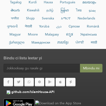
Tagalog
Kurdî
Hausa
Português
മലയാളം
తెలుగు
Kiswahili
தமிழ்
မြန်မာ
ไทย
پښتو
অসমীয়া
Shqip
Svenska
አማርኛ
Nederlands
ગુજરાતી
नेपाली
Yorùbá
دری
Српски
Română
Magyar
Moore
Malagasy
ಕನ್ನಡ
Українська
ქართული
Македонски
ភាសាខ្មែរ
ਪੰਜਾਬੀ
मराठी
Bindu ci listu leetar yi
Mbindu mi
github.com/IslamHouse-API