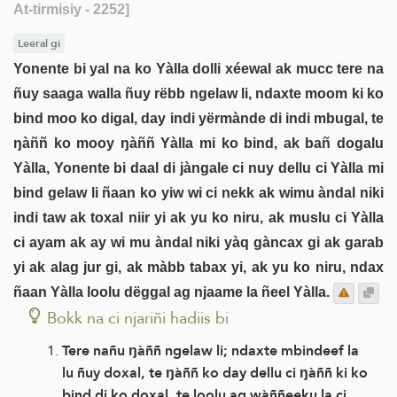
At-tirmisiy - 2252]
Leeral gi
Yonente bi yal na ko Yàlla dolli xéewal ak mucc tere na
ñuy saaga walla ñuy rëbb ngelaw li, ndaxte moom ki ko
bind moo ko digal, day indi yërmànde di indi mbugal, te
ŋàññ ko mooy ŋàññ Yàlla mi ko bind, ak bañ dogalu
Yàlla, Yonente bi daal di jàngale ci nuy dellu ci Yàlla mi
bind gelaw li ñaan ko yiw wi ci nekk ak wimu àndal niki
indi taw ak toxal niir yi ak yu ko niru, ak muslu ci Yàlla
ci ayam ak ay wi mu àndal niki yàq gàncax gi ak garab
yi ak alag jur gi, ak màbb tabax yi, ak yu ko niru, ndax
ñaan Yàlla loolu dëggal ag njaame la ñeel Yàlla.
Bokk na ci njariñi hadiis bi
Tere nañu ŋàññ ngelaw li; ndaxte mbindeef la
lu ñuy doxal, te ŋàññ ko day dellu ci ŋàññ ki ko
bind di ko doxal, te loolu ag wàññeeku la ci