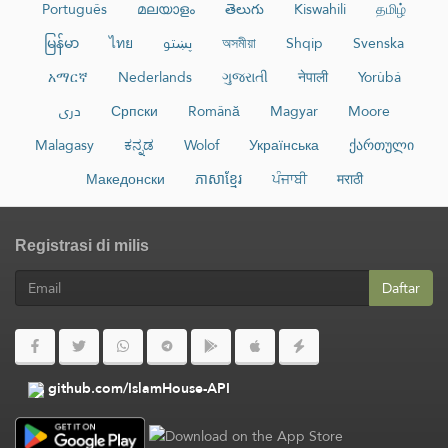
Português
മലയാളം
తెలుగు
Kiswahili
தமிழ்
မြန်မာ
ไทย
پښتو
অসমীয়া
Shqip
Svenska
አማርኛ
Nederlands
ગુજરાતી
नेपाली
Yorùbá
دری
Српски
Română
Magyar
Moore
Malagasy
ಕನ್ನಡ
Wolof
Українська
ქართული
Македонски
ភាសាខ្មែរ
ਪੰਜਾਬੀ
मराठी
Registrasi di milis
Daftar
github.com/IslamHouse-API