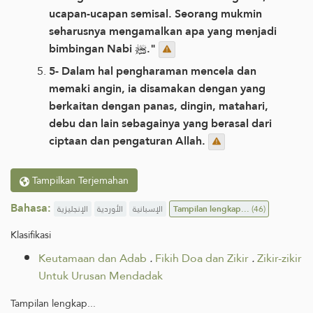
ucapan-ucapan semisal. Seorang mukmin
seharusnya mengamalkan apa yang menjadi
bimbingan Nabi ﷺ."
5- Dalam hal pengharaman mencela dan
memaki angin, ia disamakan dengan yang
berkaitan dengan panas, dingin, matahari,
debu dan lain sebagainya yang berasal dari
ciptaan dan pengaturan Allah.
Tampilkan Terjemahan
Bahasa:
الإنجليزية
الأوردية
الإسبانية
Tampilan lengkap...
(46)
Klasifikasi
Keutamaan dan Adab
.
Fikih Doa dan Zikir
.
Zikir-zikir
Untuk Urusan Mendadak
Tampilan lengkap...