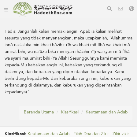
Hadis:
Janganlah kalian memaki angin! Apabila kalian melihat
sesuatu yang tidak menyenangkan, maka ucapkanlah, 'Allāhumma
innā nas`aluka min khairi hāżihir-rīḥ wa khairi mā fīhā wa khairi mā
umirat bihi, wa na'ūżu bika min syarri hāżihir-rīḥ wa syarri mā fīhā
wa syarri mā umirat bihi (Ya Allah! Sesungguhnya kami meminta
kepada-Mu kebaikan angin ini, kebaikan yang terkandung di
dalamnya, dan kebaikan yang diperintahkan kepadanya. Kami
berlindung kepada-Mu dari keburukan angin ini, keburukan yang
terkandung di dalamnya, dan keburukan yang diperintahkan
kepadanya).'
Beranda Utama
Klasifikasi
Keutamaan dan Adab
Klasifikasi:
Keutamaan dan Adab
.
Fikih Doa dan Zikir
.
Zikir-zikir