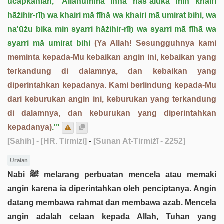
ucapkanlah, 'Allāhumma innā nas`aluka min khairi
hāżihir-rīḥ wa khairi mā fīhā wa khairi mā umirat bihi, wa
na'ūżu bika min syarri hāżihir-rīḥ wa syarri mā fīhā wa
syarri mā umirat bihi
(Ya Allah! Sesungguhnya kami
meminta kepada-Mu kebaikan angin ini, kebaikan yang
terkandung di dalamnya, dan kebaikan yang
diperintahkan kepadanya. Kami berlindung kepada-Mu
dari keburukan angin ini, keburukan yang terkandung
di dalamnya, dan keburukan yang diperintahkan
kepadanya)
.'"
[Sahih]
- [HR. Tirmizi]
-
[Sunan At-Tirmiżī - 2252]
Uraian
Nabi ﷺ melarang perbuatan mencela atau memaki
angin karena ia diperintahkan oleh penciptanya. Angin
datang membawa rahmat dan membawa azab. Mencela
angin adalah celaan kepada Allah, Tuhan yang