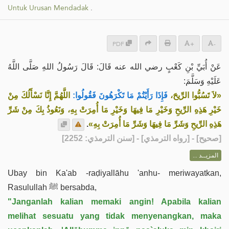
Untuk Urusan Mendadak
.
PDF
+
-
عَنْ أُبَيِّ بْنِ كَعْبٍ رضي الله عنه قَالَ: قَالَ رَسُولُ اللهِ صَلَّى اللَّهُ
عَلَيْهِ وَسَلَّمَ:
«لاَ تَسُبُّوا الرِّيحَ،
فَإِذَا رَأَيْتُمْ مَا تَكْرَهُونَ فَقُولُوا:
اللَّهُمَّ إِنَّا نَسْأَلُكَ مِنْ
خَيْرِ هَذِهِ الرِّيحِ وَخَيْرِ مَا فِيهَا وَخَيْرِ مَا أُمِرَتْ بِهِ، وَنَعُوذُ بِكَ مِنْ شَرِّ
.
هَذِهِ الرِّيحِ وَشَرِّ مَا فِيهَا وَشَرِّ مَا أُمِرَتْ بِهِ»
] - [رواه الترمذي] - [سنن الترمذي: 2252]
صحيح
[
المزيــد ...
Ubay bin Ka'ab -raḍiyallāhu 'anhu- meriwayatkan,
Rasulullah ﷺ bersabda,
"Janganlah kalian memaki angin! Apabila kalian
melihat sesuatu yang tidak menyenangkan, maka