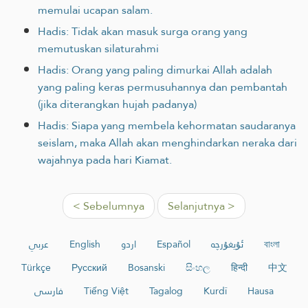
memulai ucapan salam.
Hadis: Tidak akan masuk surga orang yang
memutuskan silaturahmi
Hadis: Orang yang paling dimurkai Allah adalah
yang paling keras permusuhannya dan pembantah
(jika diterangkan hujah padanya)
Hadis: Siapa yang membela kehormatan saudaranya
seislam, maka Allah akan menghindarkan neraka dari
wajahnya pada hari Kiamat.
< Sebelumnya
Selanjutnya >
عربي
English
اردو
Español
ئۇيغۇرچە
বাংলা
Türkçe
Русский
Bosanski
සිංහල
हिन्दी
中文
فارسی
Tiếng Việt
Tagalog
Kurdî
Hausa