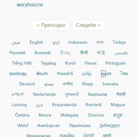
могућности
< Претходно
Следеће >
عربي
English
اردو
Indonesia
বাংলা
Türkçe
Русский
Bosanski
සිංහල
हिन्दी
中文
فارسی
Tiếng Việt
Tagalog
Kurdî
Hausa
Português
മലയാളം
తెలుగు
Kiswahili
தமிழ்
မြန်မာ
ไทย
Deutsch
پښتو
অসমীয়া
Shqip
Svenska
አማርኛ
Nederlands
ગુજરાતી
Кыргызча
नेपाली
Lietuvių
دری
Kinyarwanda
Română
Magyar
Čeština
Moore
Malagasy
Oromoo
ಕನ್ನಡ
Wolof
Azərbaycan
Українська
ქართული
Македонски
ភាសាខ្មែរ
ਪੰਜਾਬੀ
मराठी