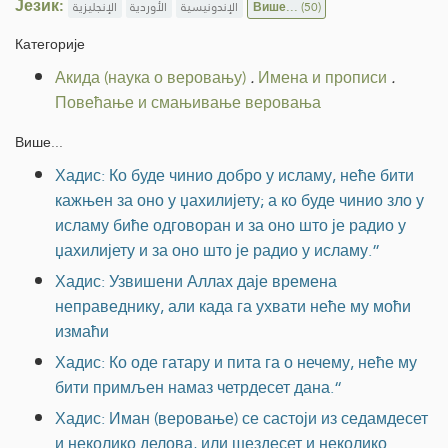
Језик:
الإنجليزية
الأوردية
الإندونيسية
Више...
(50)
Категорије
Акида (наука о веровању)
.
Имена и прописи
.
Повећање и смањивање веровања
Више...
Хадис: Ко буде чинио добро у исламу, неће бити
кажњен за оно у џахилијету; а ко буде чинио зло у
исламу биће одговоран и за оно што је радио у
џахилијету и за оно што је радио у исламу.”
Хадис: Узвишени Аллах даје времена
неправеднику, али када га ухвати неће му моћи
измаћи
Хадис: Ко оде гатару и пита га о нечему, неће му
бити примљен намаз четрдесет дана.“
Хадис: Иман (веровање) се састоји из седамдесет
и неколико делова, или шездесет и неколико