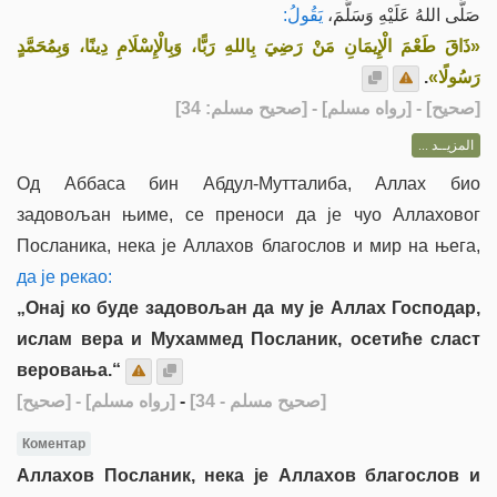
صَلَّى اللهُ عَلَيْهِ وَسَلَّمَ،
يَقُولُ:
«ذَاقَ طَعْمَ الْإِيمَانِ مَنْ رَضِيَ بِاللهِ رَبًّا، وَبِالْإِسْلَامِ دِينًا، وَبِمُحَمَّدٍ
.
رَسُولًا»
] - [رواه مسلم] - [صحيح مسلم: 34]
صحيح
[
المزيــد ...
Од Аббаса бин Абдул-Мутталиба, Аллах био
задовољан њиме, се преноси да је чуо Аллаховог
Посланика, нека је Аллахов благослов и мир на њега,
да је рекао:
„Онај ко буде задовољан да му је Аллах Господар,
ислам вера и Мухаммед Посланик, осетиће сласт
веровања.“
[صحيح]
- [رواه مسلم]
-
[صحيح مسلم - 34]
Коментар
Аллахов Посланик, нека је Аллахов благослов и