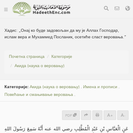
Хадис:
„Онај ко буде задовољан да му је Аллах Господар,
ислам вера и Мухаммед Посланик, осетиће сласт веровања.“
Почетна страница
Категорије
Акида (наука о веровању)
Категорије:
Акида (наука о веровању)
.
Имена и прописи
.
Повећање и смањивање веровања
.
PDF
+
-
عَنِ الْعَبَّاسِ بْنِ عَبْدِ الْمُطَّلِبِ رضي الله عنه أَنَّهُ سَمِعَ رَسُولَ اللهِ