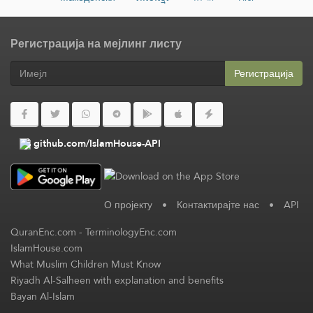
Регистрација на мејлинг листу
Регистрација
github.com/IslamHouse-API
О пројекту
•
Контактирајте нас
•
API
QuranEnc.com
-
TerminologyEnc.com
IslamHouse.com
What Muslim Children Must Know
Riyadh Al-Salheen with explanation and benefits
Bayan Al-Islam