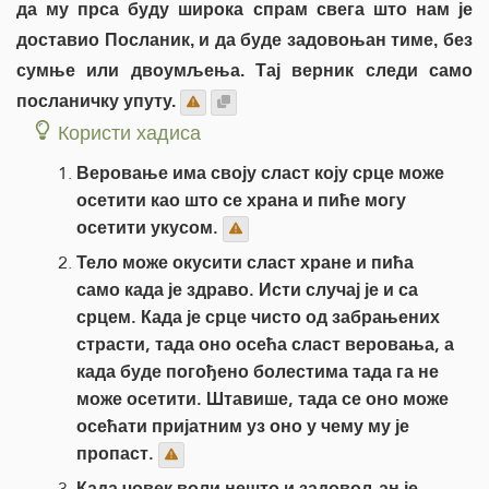
да му прса буду широка спрам свега што нам је
доставио Посланик, и да буде задовоњан тиме, без
сумње или двоумљења. Тај верник следи само
посланичку упуту.
Користи хадиса
Веровање има своју сласт коју срце може
осетити као што се храна и пиће могу
осетити укусом.
Тело може окусити сласт хране и пића
само када је здраво. Исти случај је и са
срцем. Када је срце чисто од забрањених
страсти, тада оно осећа сласт веровања, а
када буде погођено болестима тада га не
може осетити. Штавише, тада се оно може
осећати пријатним уз оно у чему му је
пропаст.
Када човек воли нешто и задовољан је