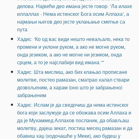
делова. Највећи део имана јесте говор: 'Ла илахе
иллаллах - Нема истинског Бога осим Аллаха', а
најмањи његов део јесте уклањање сметње са
пута
Хадис: 'Ко од вас види нешто неваљало, нека то
промени и уклони руком, а ако не могне руком,
онда језиком, а ако не могне ни језиком, онда
срцем, а то је најслабији вид имана.'”
Хадис: Шта мислиш, ако бих клањао прописане
молитве, постео рамазан, сматрао халал ствари
дозвољеним, а харам (оно што је забрањено)
забрањеним
Хадис: Ислам је да сведочиш да нема истинског
бога који заслужује да се обожава осим Аллаха и
да је Мухаммед Аллахов посланик; да обављаш
молитву, дајеш зекат, постиш месец рамазан и да
обавиш хаџ (ходочашће у Меки), ако будеш у