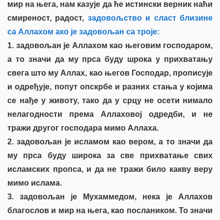
мир на њега, нам казује да ће истински верник наћи
смиреност, радост,
задовољство и сласт близине
са Аллахом ако је задовољан са троје:
1. задовољан је Аллахом као његовим господаром,
а то значи да му прса буду шрока у прихватању
свега што му Аллах, као његов Господар, прописује
и одређује, попут опскрбе и разних стања у којима
се нађе у животу, тако да у срцу не осети нимало
нелагодности према Аллаховој одредби, и не
тражи другог господара мимо Аллаха.
2. задовољан је исламом као вером, a то значи да
му прса буду широка за све прихватање свих
исламских пропса, и да не тражи било какву веру
мимо ислама.
3. задовољан је Мухаммедом, нека је Аллахов
благослов и мир на њега, као послаником. То значи