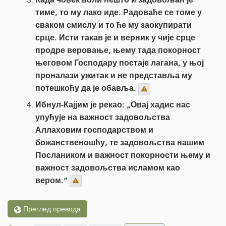
тиме, то му лако иде. Радоваће се томе у
сваком смислу и то ће му заокупирати
срце. Исти такав је и верник у чије срце
продре веровање, њему тада покорност
његовом Господару постаје лагана, у њој
проналази ужитак и не представља му
потешкоћу да је обавља.
Ибнул-Кајјим је рекао: „Овај хадис нас
упућује на важност задовољства
Аллаховим господарством и
божанственошћу, те задовољства нашим
Послаником и важност покорности њему и
важност задовољства исламом као
вером.“
Преглед превода