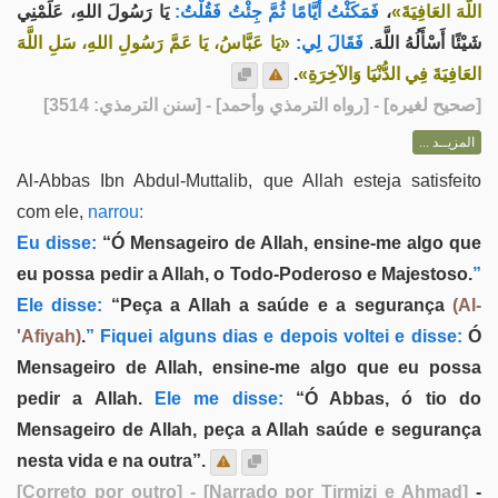
يَا رَسُولَ اللهِ، عَلِّمْنِي
فَمَكَثْتُ أَيَّامًا ثُمَّ جِئْتُ فَقُلْتُ:
،
اللَّهَ العَافِيَةَ»
شَيْئًا أَسْأَلُهُ اللَّهَ.
فَقَالَ لِي:
«يَا عَبَّاسُ، يَا عَمَّ رَسُولِ اللهِ، سَلِ اللَّهَ
.
العَافِيَةَ فِي الدُّنْيَا وَالآخِرَةِ»
] - [رواه الترمذي وأحمد] - [سنن الترمذي: 3514]
صحيح لغيره
[
المزيــد ...
Al-Abbas Ibn Abdul-Muttalib, que Allah esteja satisfeito
com ele,
narrou:
Eu disse:
“Ó Mensageiro de Allah, ensine-me algo que
eu possa pedir a Allah, o Todo-Poderoso e Majestoso.
”
Ele disse:
“Peça a Allah a saúde e a segurança
(Al-
'Afiyah)
.
” Fiquei alguns dias e depois voltei e disse:
Ó
Mensageiro de Allah, ensine-me algo que eu possa
pedir a Allah.
Ele me disse:
“Ó Abbas, ó tio do
Mensageiro de Allah, peça a Allah saúde e segurança
nesta vida e na outra”.
[Correto por outro]
- [Narrado por Tirmizi e Ahmad]
-