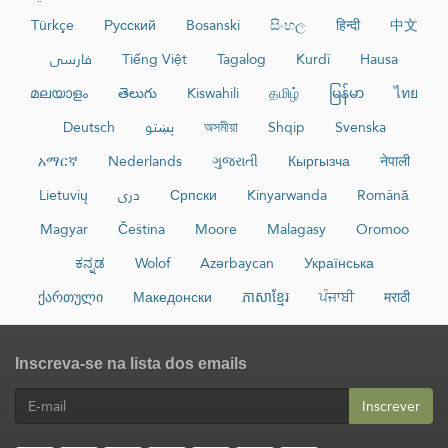
Türkçe
Русский
Bosanski
සිංහල
हिन्दी
中文
فارسی
Tiếng Việt
Tagalog
Kurdî
Hausa
മലയാളം
తెలుగు
Kiswahili
தமிழ்
မြန်မာ
ไทย
Deutsch
پښتو
অসমীয়া
Shqip
Svenska
አማርኛ
Nederlands
ગુજરાતી
Кыргызча
नेपाली
Lietuvių
دری
Српски
Kinyarwanda
Română
Magyar
Čeština
Moore
Malagasy
Oromoo
ಕನ್ನಡ
Wolof
Azərbaycan
Українська
ქართული
Македонски
ភាសាខ្មែរ
ਪੰਜਾਬੀ
मराठी
Inscreva-se na lista dos emails
Inscrever