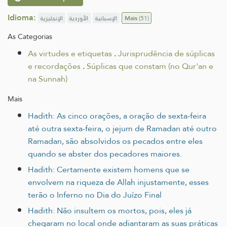
Idioma:
الإنجليزية
الأوردية
الإسبانية
Mais
(51)
As Categorias
As virtudes e etiquetas
.
Jurisprudência de súplicas
e recordações
.
Súplicas que constam (no Qur'an e
na Sunnah)
Mais
Hadith: As cinco orações, a oração de sexta-feira
até outra sexta-feira, o jejum de Ramadan até outro
Ramadan, são absolvidos os pecados entre eles
quando se abster dos pecadores maiores.
Hadith: Certamente existem homens que se
envolvem na riqueza de Allah injustamente, esses
terão o Inferno no Dia do Juízo Final
Hadith: Não insultem os mortos, pois, eles já
chegaram no local onde adiantaram as suas práticas