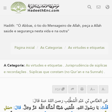
Hadith:
“Ó Abbas, ó tio do Mensageiro de Allah, peça a Allah
saúde e segurança nesta vida e na outra”
Página inicial
As Categorias
As virtudes e etiquetas
A Categoria:
As virtudes e etiquetas
.
Jurisprudência de súplicas
e recordações
.
Súplicas que constam (no Qur'an e na Sunnah)
.
PDF
+
-
عَنِ العَبَّاسِ بْنِ عَبْدِ الْمُطَّلِبِ رَضيَ اللهُ عنهُ قَالَ:
قُلْتُ:
يَا رَسُولَ اللهِ، عَلِّمْنِي شَيْئًا أَسْأَلُهُ اللَّهَ عَزَّ وَجَلَّ.
قَالَ:
«سَلِ