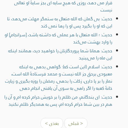
قرار مى دهد، روزى كه هيچ سايه اى بجز سايۀ او تعالی
نيست
حديث: بی گمان که الله متعال به ستمگر مهلت می‌دهد، تا
این که او را بگیرد پس او را رها نمی کند
حديث: ؛ الله متعال با هر عملی که داشته باشد، [سرانجام] او
را وارد بهشت می‌کند
حديث: همانا شما پروردگارتان را خواهيد ديد، همانند اينکه
این ماه را مى‌بينيد
حديث: اسلام (این است که): گواهی بدهی به اينكه
معبودى برحق جز الله نيست و محمد فرستادۀ الله است،
نماز را بر پا دارى، زكات را بدهى، رمضان را روزه بگیری و زیارت
خانۀ کعبه را اگر راهی به سوی آن یافتی انجام دهی
حديث: اى بندگانم، من ظلم را بر خويش حرام كرده ام و آن را
هم در بين شما حرام كرده ام، پس به همديگر ظلم نكنيد
< قبلی
بعدی >