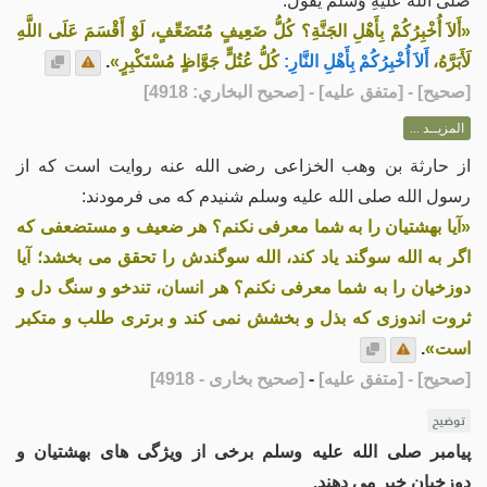
صَلَّى اللهُ عَلَيْهِ وَسَلَّمَ يَقُولُ:
«أَلاَ أُخْبِرُكُمْ بِأَهْلِ الجَنَّةِ؟ كُلُّ ضَعِيفٍ مُتَضَعِّفٍ، لَوْ أَقْسَمَ عَلَى اللَّهِ
لَأَبَرَّهُ،
أَلاَ أُخْبِرُكُمْ بِأَهْلِ النَّارِ:
كُلُّ عُتُلٍّ جَوَّاظٍ مُسْتَكْبِرٍ»
.
[
صحيح
] - [متفق عليه] - [صحيح البخاري: 4918]
المزيــد ...
از حارثة بن وهب الخزاعی رضی الله عنه روایت است که از
رسول الله صلی الله علیه وسلم شنیدم که می فرمودند:
«آيا بهشتيان را به شما معرفی نکنم؟ هر ضعيف و مستضعفی که
اگر به الله سوگند ياد کند، الله سوگندش را تحقق می بخشد؛ آيا
دوزخيان را به شما معرفی نکنم؟ هر انسان، تندخو و سنگ دل و
ثروت اندوزی که بذل و بخشش نمی کند و برتری طلب و متکبر
است»
.
[صحیح]
- [متفق علیه]
-
[صحیح بخاری - 4918]
توضیح
پیامبر صلی الله علیه وسلم برخی از ویژگی های بهشتیان ​​و
دوزخیان خبر می دهند.