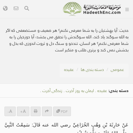
حديث:
آيا بهشتيان را به شما معرفی نکنم؟ هر ضعيف و مستضعفی که اگر
به الله سوگند ياد کند، الله سوگندش را تحقق می بخشد؛ آيا دوزخيان را به
شما معرفی نکنم؟ هر انسان، تندخو و سنگ دل و ثروت اندوزی که بذل و
بخشش نمی کند و برتری طلب و متکبر است
عمومی
دسته بندی ها
عقیده
دسته بندی:
عقیده
.
ایمان به روز آخرت
.
زندگی آخرت
.
-
+
PDF
عَنْ حَارِثَةَ بْنِ وَهْبٍ الخُزَاعِيِّ رضي الله عنه قَالَ: سَمِعْتُ النَّبِيَّ