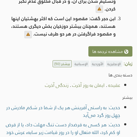
وتسلیم شدن برای آن، و در قبال مخلوق عدم تکبر
كردن.
ابن حجر گفت: مقصود این است که اکثر بهشتیان ​​اینها
هستند، همچنان بیشتر دوزخیان بخش دیگری هستند،
و مقصود فراگرفتن در هر دو طرف نیست.
مشاهده ترجمه ها
زبان:
الإنجليزية
الأوردية
الإسبانية
بیشتر
(50)
دسته بندی ها
عقیده
.
ایمان به روز آخرت
.
زندگی آخرت
بیشتر
حديث: به راستی آفرینش هر یک از شما در شکم مادرش در
چهل روز گرد می‌آید
حديث: هر كسى به قرضدار دست تنگ مهلت داد، يا از قرض
او كم كرد، الله متعال او را در روز قيامت زير سايهء عرش خود