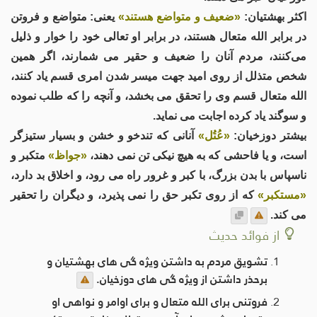
اکثر بهشتیان:
«ضعیف و متواضع هستند»
یعنی: متواضع و فروتن
در برابر الله متعال هستند، در برابر او تعالی خود را خوار و ذلیل
می‌کنند، مردم آنان را ضعیف و حقیر می شمارند، اگر همین
شخص متذلل از روی امید جهت میسر شدن امری قسم یاد کنند،
الله متعال قسم وی را تحقق می بخشد، و آنچه را که طلب نموده
و سوگند یاد کرده اجابت می نماید.
بیشتر دوزخیان:
«عُتُل»
آنانی که تندخو و خشن و بسیار ستیزگر
است، و یا فاحشی که به هیچ نیکی تن نمی دهند،
«جواظ»
متکبر و
ناسپاس با بدن بزرگ، با کبر و غرور راه می رود، و اخلاق بد دارد،
«مستکبر»
که از روی تکبر حق را نمی پذیرد، و دیگران را تحقیر
می کند.
از فوائد حدیث
تشویق مردم به داشتن ویژه گی های بهشتیان ​​و
برحذر داشتن از ویژه گی های دوزخیان.
فروتنی برای الله متعال و برای اوامر و نواهی او