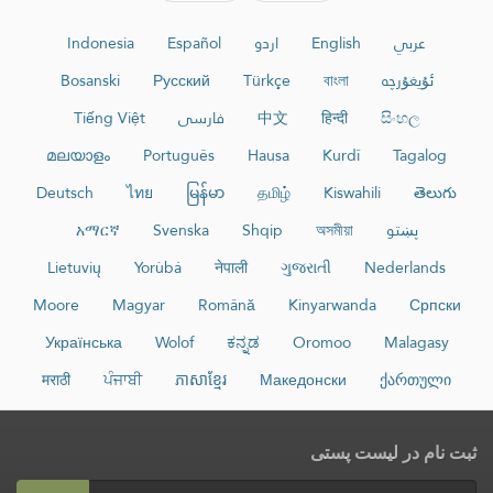
عربي
English
اردو
Español
Indonesia
ئۇيغۇرچە
বাংলা
Türkçe
Русский
Bosanski
සිංහල
हिन्दी
中文
فارسی
Tiếng Việt
മലയാളം
Português
Hausa
Kurdî
Tagalog
Deutsch
ไทย
မြန်မာ
தமிழ்
Kiswahili
తెలుగు
پښتو
অসমীয়া
Shqip
Svenska
አማርኛ
Lietuvių
Yorùbá
नेपाली
ગુજરાતી
Nederlands
Moore
Magyar
Română
Kinyarwanda
Српски
Українська
Wolof
ಕನ್ನಡ
Oromoo
Malagasy
मराठी
ਪੰਜਾਬੀ
ភាសាខ្មែរ
Македонски
ქართული
ثبت نام در لیست پستی