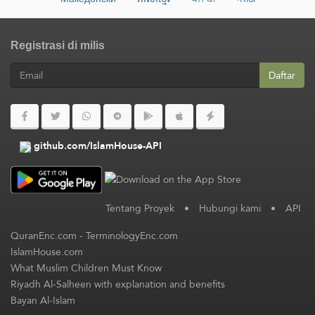
Registrasi di milis
Daftar
github.com/IslamHouse-API
Tentang Proyek
•
Hubungi kami
•
API
QuranEnc.com
-
TerminologyEnc.com
IslamHouse.com
What Muslim Children Must Know
Riyadh Al-Salheen with explanation and benefits
Bayan Al-Islam