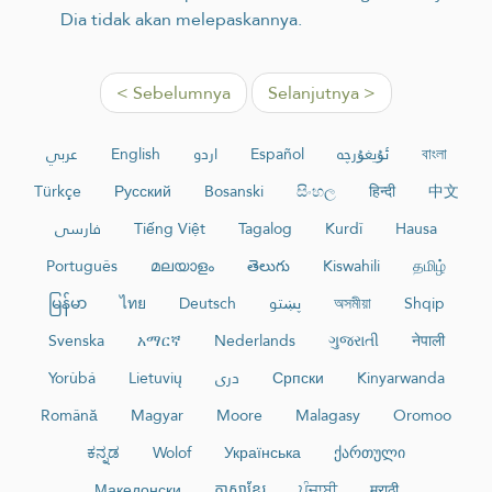
Dia tidak akan melepaskannya.
< Sebelumnya
Selanjutnya >
عربي
English
اردو
Español
ئۇيغۇرچە
বাংলা
Türkçe
Русский
Bosanski
සිංහල
हिन्दी
中文
فارسی
Tiếng Việt
Tagalog
Kurdî
Hausa
Português
മലയാളം
తెలుగు
Kiswahili
தமிழ்
မြန်မာ
ไทย
Deutsch
پښتو
অসমীয়া
Shqip
Svenska
አማርኛ
Nederlands
ગુજરાતી
नेपाली
Yorùbá
Lietuvių
دری
Српски
Kinyarwanda
Română
Magyar
Moore
Malagasy
Oromoo
ಕನ್ನಡ
Wolof
Українська
ქართული
Македонски
ភាសាខ្មែរ
ਪੰਜਾਬੀ
मराठी