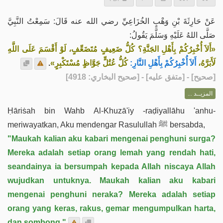
عَنْ حَارِثَةَ بْنِ وَهْبٍ الخُزَاعِيِّ رضي الله عنه قَالَ: سَمِعْتُ النَّبِيَّ
صَلَّى اللهُ عَلَيْهِ وَسَلَّمَ يَقُولُ:
«أَلاَ أُخْبِرُكُمْ بِأَهْلِ الجَنَّةِ؟ كُلُّ ضَعِيفٍ مُتَضَعِّفٍ، لَوْ أَقْسَمَ عَلَى اللَّهِ
.
كُلُّ عُتُلٍّ جَوَّاظٍ مُسْتَكْبِرٍ»
أَلاَ أُخْبِرُكُمْ بِأَهْلِ النَّارِ:
لَأَبَرَّهُ،
] - [متفق عليه] - [صحيح البخاري: 4918]
صحيح
[
المزيــد ...
Ḥāriṡah bin Wahb Al-Khuzā'iy -raḍiyallāhu 'anhu-
meriwayatkan, Aku mendengar Rasulullah ﷺ bersabda,
"Maukah kalian aku kabari mengenai penghuni surga?
Mereka adalah setiap orang lemah yang rendah hati,
seandainya ia bersumpah kepada Allah niscaya Allah
wujudkan untuknya. Maukah kalian aku kabari
mengenai penghuni neraka? Mereka adalah setiap
orang yang keras, rakus, gemar mengumpulkan harta,
dan sombong."