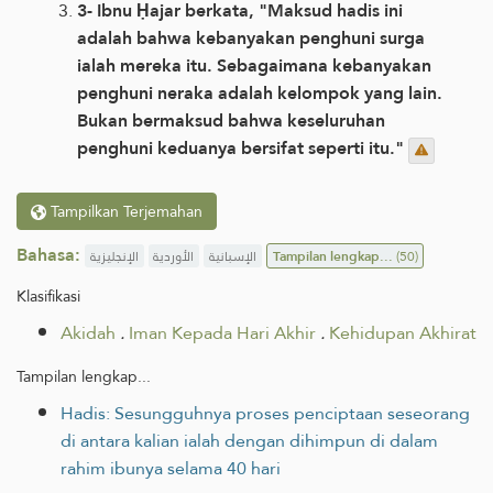
3- Ibnu Ḥajar berkata, "Maksud hadis ini
adalah bahwa kebanyakan penghuni surga
ialah mereka itu. Sebagaimana kebanyakan
penghuni neraka adalah kelompok yang lain.
Bukan bermaksud bahwa keseluruhan
penghuni keduanya bersifat seperti itu."
Tampilkan Terjemahan
Bahasa:
الإنجليزية
الأوردية
الإسبانية
Tampilan lengkap...
(50)
Klasifikasi
Akidah
.
Iman Kepada Hari Akhir
.
Kehidupan Akhirat
Tampilan lengkap...
Hadis: Sesungguhnya proses penciptaan seseorang
di antara kalian ialah dengan dihimpun di dalam
rahim ibunya selama 40 hari