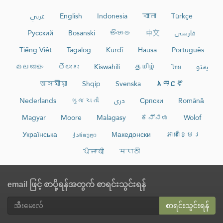
عربي
English
Indonesia
বাংলা
Türkçe
Русский
Bosanski
සිංහල
中文
فارسی
Tiếng Việt
Tagalog
Kurdî
Hausa
Português
മലയാളം
తెలుగు
Kiswahili
தமிழ்
ไทย
پښتو
অসমীয়া
Shqip
Svenska
አማርኛ
Nederlands
ગુજરાતી
دری
Српски
Română
Magyar
Moore
Malagasy
ಕನ್ನಡ
Wolof
Українська
ქართული
Македонски
ភាសាខ្មែរ
ਪੰਜਾਬੀ
मराठी
email ဖြင့် စာပို့ရန်အတွက် စာရင်းသွင်းရန်
စာရင်းသွင်းရန်