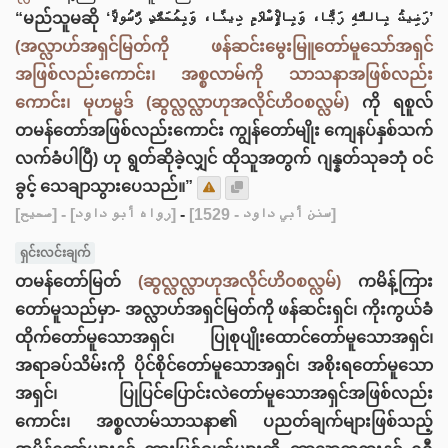
“မည်သူမဆို ‘رَضِيتُ بِاللَّهِ رَبًّا، وَبِالْإِسْلَامِ دِينًا، وَبِمُحَمَّدٍ رَّسُولًا’
(အလ္လာဟ်အရှင်မြတ်ကို ဖန်ဆင်းမွေးမြူတော်မူသော်အရှင်
အဖြစ်လည်းကောင်း၊ အစ္စလာမ်ကို သာသနာအဖြစ်လည်း‌
ကောင်း၊ မုဟမ္မဒ် (ဆွလ္လလ္လာဟုအလိုင်ဟိဝစလ္လမ်)
ကို ရစူလ်
တမန်တော်အဖြစ်လည်းကောင်း ကျွန်တော်မျိုး ကျေနပ်နှစ်သက်
လက်ခံပါပြီ) ဟု ရွတ်ဆိုခဲ့လျှင် ထိုသူအတွက် ဂျန္နတ်သုခဘုံ ဝင်
ခွင့် သေချာသွားပေသည်။”
[صحيح]
- [رواه أبو داود]
-
[سنن أبي داود - 1529]
ရှင်းလင်းချက်
တမန်တော်မြတ်
(ဆွလ္လလ္လာဟုအလိုင်ဟိဝစလ္လမ်)
ကမိန့်ကြား
တော်မူသည်မှာ- အလ္လာဟ်အရှင်မြတ်ကို ဖန်ဆင်းရှင်၊ ကိုးကွယ်ခံ
ထိုက်တော်မူသောအရှင်၊ ပြုစုပျိုးထောင်တော်မူသောအရှင်၊
အရာခပ်သိမ်းကို ပိုင်စိုင်တော်မူသောအရှင်၊ အစိုးရတော်မူသော
အရှင်၊ ပြုပြင်ပြောင်းလဲတော်မူသောအရှင်အဖြစ်လည်း
ကောင်း၊ အစ္စလာမ်သာသနာ၏ ပညတ်ချက်များဖြစ်သည့်