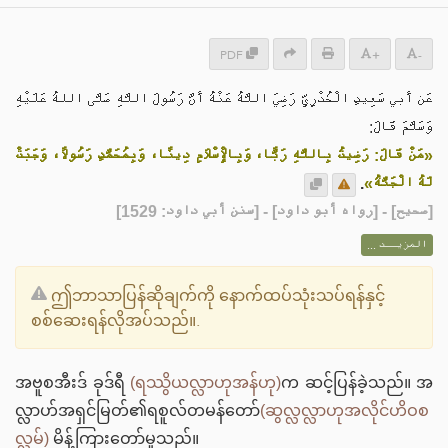
PDF
+
-
عَن أَبي سَعِيدٍ الْخُدْرِيِّ رَضِيَ اللَّهُ عَنْهُ أَنَّ رَسُولَ اللَّهِ صَلَّى اللهُ عَلَيْهِ
وَسَلَّمَ قَالَ:
«مَنْ قَالَ: رَضِيتُ بِاللَّهِ رَبًّا، وَبِالْإِسْلَامِ دِينًا، وَبِمُحَمَّدٍ رَسُولًا، وَجَبَتْ
.
لَهُ الْجَنَّةُ»
] - [رواه أبو داود] - [سنن أبي داود: 1529]
صحيح
[
المزيــد ...
ဤဘာသာပြန်ဆိုချက်ကို နောက်ထပ်သုံးသပ်ရန်နှင့်
စစ်ဆေးရန်လိုအပ်သည်။.
အဗူစအီးဒ် ခုဒ်ရီ
(ရဿွိယလ္လာဟုအန်ဟု)
က ဆင့်ပြန်ခဲ့သည်။ အ
လ္လာဟ်အရှင်မြတ်၏ရစူလ်တမန်တော်
(ဆွလ္လလ္လာဟုအလိုင်ဟိဝစ
လ္လမ်)
မိန့်ကြားတော်မူသည်။