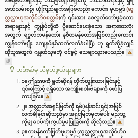
အမိန့်တော်များနှင့် တားမြစ်ချက်များကို ဘာသာတရားနှင့် ရှရီ
အသ်လမ်းစဥ်၊ ယုံကြည်ချက်အဖြစ်လည်း‌ ကောင်း၊ မုဟမ္မဒ်
(ဆွ
လ္လလ္လာဟုအလိုင်ဟိဝစလ္လမ်)
ကို ၎င်းအား စေလွှတ်တော်မူခဲ့သော
အရာများနှင့် ကျွန်ုပ်တို့ထံ ပို့ဆောင်ပေးခဲ့သော အရာအားလုံး
အတွက် ရစူလ်တမန်တော်၊ နဗီတမန်တော်အဖြစ်လည်းကောင်း
ကျွန်တော်မျိုး ကျေနပ်နှစ်သက်လက်ခံပါပြီ) ဟု ရွတ်ဆိုခဲ့လျှင်
ထိုသူအတွက် ဂျန္နတ်သုခဘုံ ဝင်ခွင့် သေချာသွားပေသည်။
ဟဒီးဆ်မှ သိမှတ်ဖွယ်ရာများ
၁။ ဤဒုအာကို ရွတ်ဆိုရန် တိုက်တွန်းထားခြင်းနှင့်
၎င်းကြောင့် ရရှိသော အကျိုးစဝါးဗ်များကို ဖော်ပြ
ထားခြင်း။
၂။ အလ္လာဟ်အရှင်မြတ်ကို ရဗ်(ဖန်ဆင်းရှင်)အဖြစ်
လက်ခံခြင်းဆိုသည်မှာ အရှင်မြတ်မှတစ်ပါး မည်သူ့
ကိုမျှ ခဝပ်ကိုးကွယ်မှုမပြုခြင်းကို ဆိုလိုသည်။
၃။ တမန်တော်မြတ်မုဟမ္မဒ် (ဆွလ္လလ္လာဟုအလိုင်ဟိဝ