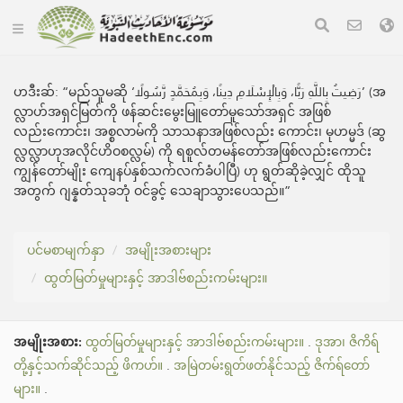
ဟဒီးဆ်:
“မည်သူမဆို ‘رَضِيتُ بِاللَّهِ رَبًّا، وَبِالْإِسْلَامِ دِينًا، وَبِمُحَمَّدٍ رَّسُولًا’ (အ
လ္လာဟ်အရှင်မြတ်ကို ဖန်ဆင်းမွေးမြူတော်မူသော်အရှင် အဖြစ်
လည်းကောင်း၊ အစ္စလာမ်ကို သာသနာအဖြစ်လည်း‌ ကောင်း၊ မုဟမ္မဒ် (ဆွ
လ္လလ္လာဟုအလိုင်ဟိဝစလ္လမ်) ကို ရစူလ်တမန်တော်အဖြစ်လည်းကောင်း
ကျွန်တော်မျိုး ကျေနပ်နှစ်သက်လက်ခံပါပြီ) ဟု ရွတ်ဆိုခဲ့လျှင် ထိုသူ
အတွက် ဂျန္နတ်သုခဘုံ ဝင်ခွင့် သေချာသွားပေသည်။”
ပင်မစာမျက်နှာ
အမျိုးအစားများ
ထွတ်မြတ်မှုများနှင့် အာဒါဗ်စည်းကမ်းများ။
အမျိုးအစား:
ထွတ်မြတ်မှုများနှင့် အာဒါဗ်စည်းကမ်းများ။
.
ဒုအာ၊ ဇိကိရ်
တို့နှင့်သက်ဆိုင်သည့် ဖိကဟ်။
.
အမြဲတမ်းရွတ်ဖတ်နိုင်သည့် ဇိက်ရ်တော်
များ။
.