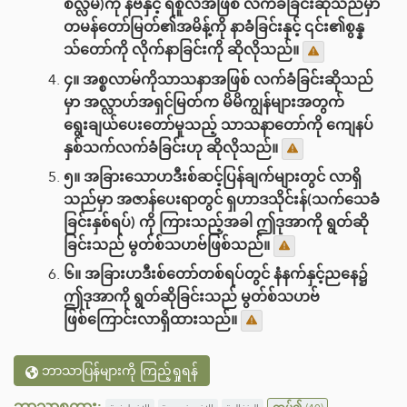
စလ္လမ်)ကို နဗီနှင့် ရစူလ်အဖြစ် လက်ခံခြင်းဆိုသည်မှာ
တမန်တော်မြတ်၏အမိန့်ကို နာခံခြင်းနှင့် ၎င်း၏စွန္န
သ်တော်ကို လိုက်နာခြင်းကို ဆိုလိုသည်။
၄။ အစ္စလာမ်ကိုသာသနာအဖြစ် လက်ခံခြင်းဆိုသည်
မှာ အလ္လာဟ်အရှင်မြတ်က မိမိကျွန်များအတွက်
ရွေးချယ်ပေးတော်မူသည့် သာသနာတော်ကို ကျေနပ်
နှစ်သက်လက်ခံခြင်းဟု ဆိုလိုသည်။
၅။ အခြားသောဟဒီးစ်ဆင့်ပြန်ချက်များတွင် လာရှိ
သည်မှာ အဇာန်ပေးရာတွင် ရှဟာဒသိုင်းန်(သက်သေခံ
ခြင်းနှစ်ရပ်) ကို ကြားသည့်အခါ ဤဒုအာကို ရွတ်ဆို
ခြင်းသည် မွတ်စ်သဟဗ်ဖြစ်သည်။
၆။ အခြားဟဒီးစ်တော်တစ်ရပ်တွင် နံနက်နှင့်ညနေ၌
ဤဒုအာကို ရွတ်ဆိုခြင်းသည် မွတ်စ်သဟဗ်
ဖြစ်ကြောင်းလာရှိထားသည်။
ဘာသာပြန်များကို ကြည့်ရှုရန်
ဘာသာစကား: