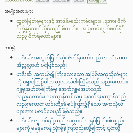
الإنجليزية
الإندونيسية
البنغالية
ထပ်၍
(40)
အမျိုးအစားများ
ထွတ်မြတ်မှုများနှင့် အာဒါဗ်စည်းကမ်းများ။
.
ဒုအာ၊ ဇိကိ
ရ်တို့နှင့်သက်ဆိုင်သည့် ဖိကဟ်။
.
အမြဲတမ်းရွတ်ဖတ်နိုင်
သည့် ဇိက်ရ်တော်များ။
ထပ်၍
ဟဒီးဆ်: အထွတ်မြတ်ဆုံး ဇိက်ရ်တော်သည် လာအိလာဟ
အိလ္လလ္လာဟ် ပင်ဖြစ်သည်။
ဟဒီးဆ်: အကယ်၍ ကြီးလေးသော အပြစ်အကုသိုလ်များ
ကို ရှောင်ကြဉ်ပါက ဆွလာသ်ငါးကြိမ်သည်လည်းကောင်း၊
ဂျုမုအဟ်တစ်ကြိမ်မှ နောက်ဂျုမုအဟ်သည်
လည်းကောင်း၊ ရမဿွာန်တစ်လမှ နောက်ရမဿွာန်သည်
လည်းကောင်း ယင်းတို့၏ စပ်ကြား၌ရှိသော အကုသိုလ်
များအား ပလပ်စေမည်ဖြစ်သည်။
ဟဒီးဆ်: လူတစ်ချို့သည် အလ္လာဟ်အရှင်မြတ်၏ပစ္စည်း
များကို မမှန်မကန် သုံးစွဲခဲ့ကြသည်။ထို့ကြောင့် ၎င်းတို့