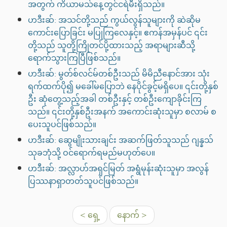
အတွက် ကိယာမသ်နေ့တွင်ငရဲမီးရှိသည်။
ဟဒီးဆ်: အသင်တို့သည် ကွယ်လွန်သူများကို ဆဲဆိုမ
ကောင်းပြောခြင်း မပြုကြလေနှင့်။ ဧကန်အမှန်ပင် ၎င်း
တို့သည် သူတို့ကြိုတင်ပို့ထားသည့် အရာများဆီသို့
ရောက်သွားကြပြီဖြစ်သည်။
ဟဒီးဆ်: မွတ်စ်လင်မ်တစ်ဦးသည် မိမိညီနောင်အား သုံး
ရက်ထက်ပို၍ မခေါ်မပြောဘဲ နေပိုင်ခွင့်မရှိပေ။ ၎င်းတို့နှစ်
ဦး ဆုံတွေ့သည့်အခါ တစ်ဦးနှင့် တစ်ဦးကျောခိုင်းကြ
သည်။ ၎င်းတို့နှစ်ဦးအနက် အကောင်းဆုံးသူမှာ စလာမ် စ
ပေးသူပင်ဖြစ်သည်။
ဟဒီးဆ်: ဆွေမျိုးသားချင်း အဆက်ဖြတ်သူသည် ဂျန္နသ်
သုခဘုံသို့ ဝင်ရောက်ရမည်မဟုတ်ပေ။
ဟဒီးဆ်: အလ္လာဟ်အရှင်မြတ် အရွံမုန်းဆုံးသူမှာ အလွန်
ပြဿနာရှာတတ်သူပင်ဖြစ်သည်။
< ရှေ့
နောက် >