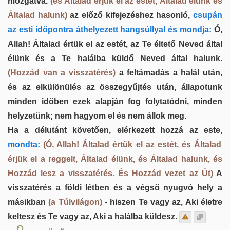
mozgatva.
(és Általad érjük el az estét, Általad élünk és
Általad halunk)
az előző kifejezéshez hasonló,
csupán
az esti időpontra áthelyezett hangsúllyal és mondja:
Ó,
Allah! Általad értük el az estét, az Te éltető Neved által
élünk és a Te halálba küldő Neved által halunk.
(Hozzád van a visszatérés)
a feltámadás a halál után,
és az elkülönülés az összegyűjtés után, állapotunk
minden időben ezek alapján fog folytatódni, minden
helyzetünk; nem hagyom el és nem állok meg.
Ha a délutánt követően, elérkezett hozzá az este,
mondta:
(Ó, Allah! Általad értük el az estét, és Általad
érjük el a reggelt, Általad élünk, és Általad halunk, és
Hozzád lesz a visszatérés. És Hozzád vezet az Út)
A
visszatérés a földi létben és a végső nyugvó hely a
másikban
(a Túlvilágon)
- hiszen Te vagy az, Aki életre
keltesz és Te vagy az, Aki a halálba küldesz.