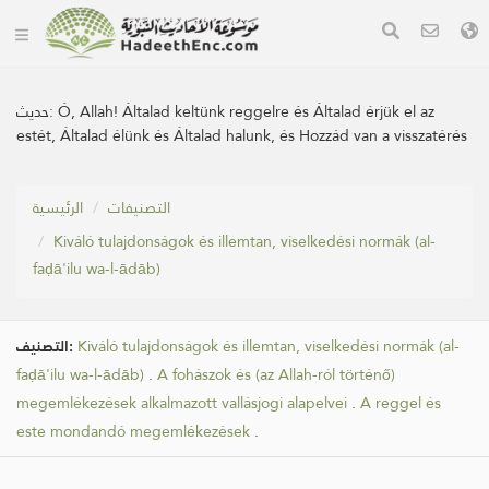
حديث:
Ó, Allah! Általad keltünk reggelre és Általad érjük el az
estét, Általad élünk és Általad halunk, és Hozzád van a visszatérés
التصنيفات
الرئيسية
Kiváló tulajdonságok és illemtan, viselkedési normák (al-
faḍā'ilu wa-l-ādāb)
التصنيف:
Kiváló tulajdonságok és illemtan, viselkedési normák (al-
faḍā'ilu wa-l-ādāb)
.
A fohászok és (az Allah-ról történő)
megemlékezések alkalmazott vallásjogi alapelvei
.
A reggel és
este mondandó megemlékezések
.