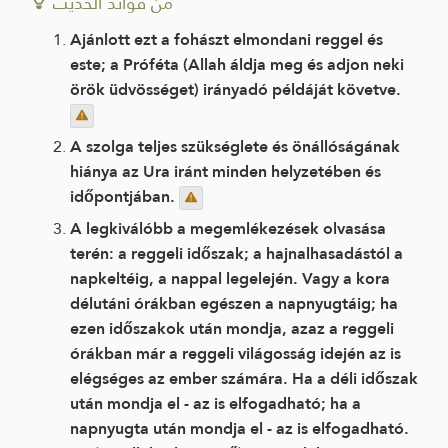
من فوائد الحديث
Ajánlott ezt a fohászt elmondani reggel és
este; a Próféta (Allah áldja meg és adjon neki
örök üdvösséget) irányadó példáját követve.
A szolga teljes szükséglete és önállóságának
hiánya az Ura iránt minden helyzetében és
időpontjában.
A legkiválóbb a megemlékezések olvasása
terén: a reggeli időszak; a hajnalhasadástól a
napkeltéig, a nappal legelején. Vagy a kora
délutáni órákban egészen a napnyugtáig; ha
ezen időszakok után mondja, azaz a reggeli
órákban már a reggeli világosság idején az is
elégséges az ember számára. Ha a déli időszak
után mondja el - az is elfogadható; ha a
napnyugta után mondja el - az is elfogadható.