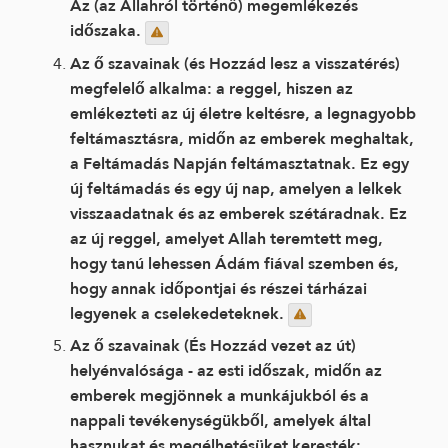
Az (az Allahról történő) megemlékezés
időszaka.
Az ő szavainak (és Hozzád lesz a visszatérés)
megfelelő alkalma: a reggel, hiszen az
emlékezteti az új életre keltésre, a legnagyobb
feltámasztásra, midőn az emberek meghaltak,
a Feltámadás Napján feltámasztatnak. Ez egy
új feltámadás és egy új nap, amelyen a lelkek
visszaadatnak és az emberek szétáradnak. Ez
az új reggel, amelyet Allah teremtett meg,
hogy tanú lehessen Ádám fiával szemben és,
hogy annak időpontjai és részei tárházai
legyenek a cselekedeteknek.
Az ő szavainak (És Hozzád vezet az út)
helyénvalósága - az esti időszak, midőn az
emberek megjönnek a munkájukból és a
nappali tevékenységükből, amelyek által
hasznukat és megélhetésüket keresték;