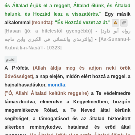
és Általad érjük el a reggelt, Általad élünk, és Általad
halunk, és Hozzád lesz a visszatérés."
Egy másik
alkalommal
(mondta)
:
"És Hozzád vezet az út."
[Ḥasan (jó; a hitelestől gyengébb)]
- [رواه أبو داود
والترمذي والنسائي في الكبرى وابن ماجه]
-
[As-Sunanu-l-
Kubrā li-n-Nasā’ī - 10323]
الشرح
A Próféta
(Allah áldja meg és adjon neki örök
üdvösséget)
, a nap elején, midőn elért hozzá a reggel, a
hajnalhasadáskor,
mondta:
("Ó, Allah! Általad keltünk reggelre)
a Te védelmedre
támaszkodva, elmerülve a Kegyelmedben, buzgón
megemlékezve Rólad, a Te Neved által kérünk
segítséget, a támogatásod és az általad biztosított
sikerben reménykedve, hatalmad és erőd által