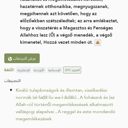
hazatérnek otthonaikba, megnyugszanak,
megpihennek azt követően, hogy az
előzőekben szétszéledtek; ez arra emlékeztet,
hogy a visszatérés a Magasztos és Fenséges
Allahhoz lesz (Ő) a végső menedék, a végső
kimenetel, Hozzá vezet minden út.
عرض الترجمات
اللغة:
الإنجليزية
الأوردية
الإسبانية
(49)
المزيد
التصنيفات
Kiváló tulajdonságok és illemtan, viselkedési
normák (al-faḍā'ilu wa-l-ādāb)
.
A fohászok és (az
Allah-ról történő) megemlékezések alkalmazott
vallásjogi alapelvei
.
A reggel és este mondandó
megemlékezések