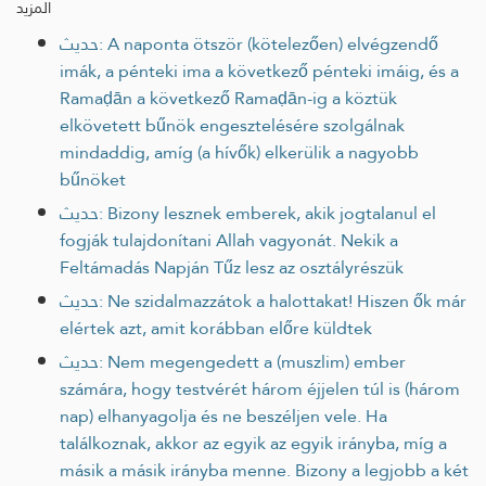
المزيد
حديث: A naponta ötször (kötelezően) elvégzendő
imák, a pénteki ima a következő pénteki imáig, és a
Ramaḍān a következő Ramaḍān-ig a köztük
elkövetett bűnök engesztelésére szolgálnak
mindaddig, amíg (a hívők) elkerülik a nagyobb
bűnöket
حديث: Bizony lesznek emberek, akik jogtalanul el
fogják tulajdonítani Allah vagyonát. Nekik a
Feltámadás Napján Tűz lesz az osztályrészük
حديث: Ne szidalmazzátok a halottakat! Hiszen ők már
elértek azt, amit korábban előre küldtek
حديث: Nem megengedett a (muszlim) ember
számára, hogy testvérét három éjjelen túl is (három
nap) elhanyagolja és ne beszéljen vele. Ha
találkoznak, akkor az egyik az egyik irányba, míg a
másik a másik irányba menne. Bizony a legjobb a két