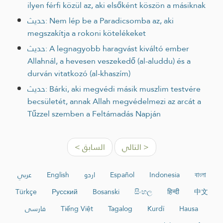
ilyen férfi közül az, aki elsőként köszön a másiknak
حديث: Nem lép be a Paradicsomba az, aki
megszakítja a rokoni kötelékeket
حديث: A legnagyobb haragvást kiváltó ember
Allahnál, a hevesen veszekedő (al-aluddu) és a
durván vitatkozó (al-khaszím)
حديث: Bárki, aki megvédi másik muszlim testvére
becsületét, annak Allah megvédelmezi az arcát a
Tűzzel szemben a Feltámadás Napján
التالي >
< السابق
عربي
English
اردو
Español
Indonesia
বাংলা
Türkçe
Русский
Bosanski
සිංහල
हिन्दी
中文
فارسی
Tiếng Việt
Tagalog
Kurdî
Hausa