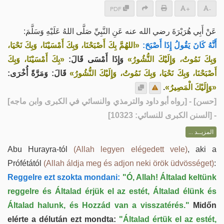
PDF
+
-
عَنْ أَبِي هُرَيْرَةَ رضي الله عنه عَنِ النَّبِيِّ صَلَّى اللهُ عَلَيْهِ وَسَلَّمَ:
أَنَّهُ كَانَ يَقُولُ إِذَا أَصْبَحَ:
«اللهُمَّ بِكَ أَصْبَحْنَا، وَبِكَ أَمْسَيْنَا، وَبِكَ نَحْيَا،
وَبِكَ نَمُوتُ، وَإِلَيْكَ النُّشُورُ»
وَإِذَا أَمْسَى قَالَ:
«بِكَ أَمْسَيْنَا، وَبِكَ
أَصْبَحْنَا، وَبِكَ نَحْيَا، وَبِكَ نَمُوتُ، وَإِلَيْكَ النُّشُورُ»
قَالَ: وَمَرَّةً أُخْرَى:
.
«وَإِلَيْكَ الْمَصِيرُ»
] - [رواه أبو داود والترمذي والنسائي في الكبرى وابن ماجه]
حسن
[
- [السنن الكبرى للنسائي: 10323]
المزيــد ...
Abu Hurayra-tól
(Allah legyen elégedett vele)
, aki a
Prófétától
(Allah áldja meg és adjon neki örök üdvösséget)
:
Reggelre ezt szokta mondani:
"Ó, Allah! Általad keltünk
reggelre és Általad érjük el az estét, Általad élünk és
Általad halunk, és Hozzád van a visszatérés."
Midőn
elérte a délután ezt mondta:
"Általad értük el az estét,