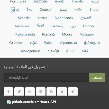
Português
മലയാളം
తెలుగు
Kiswahili
தமிழ்
မြန်မာ
ไทย
Deutsch
پښتو
অসমীয়া
Shqip
Svenska
አማርኛ
Nederlands
ગુજરાતી
Кыргызча
नेपाली
Lietuvių
دری
Српски
Kinyarwanda
Română
Moore
Malagasy
Oromoo
ಕನ್ನಡ
Wolof
Українська
ქართული
Македонски
ភាសាខ្មែរ
ਪੰਜਾਬੀ
मराठी
التسجيل في القائمة البريدية
تسجيل
github.com/IslamHouse-API