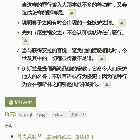
当这样的罪行掺入人那本就不多的善功时，又会
造成怎样的影响呢。
说明妻子之间有时会出现的一些嫉妒之情。
先知（愿主福安之）不会认可或默许任何恶行。
当与获得安拉的喜悦、避免他的愤怒相比时，今
世及其中的一切都显得微不足道。
伊斯兰是提倡高尚品德的宗教，它命令人们保护
他人的名誉，不以言语或行为侵犯；因为这种行
为会在穆斯林之间引起仇恨和怨恨。
翻译展示
语言:
الإنجليزية
الأوردية
الإسبانية
更多
(43)
类别
尊贵及礼节
.
道德的教法
.
道德败坏