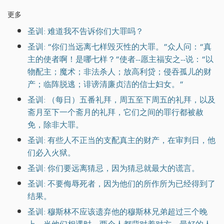
更多
圣训: 难道我不告诉你们大罪吗？
圣训: “你们当远离七样毁灭性的大罪。”众人问：“真
主的使者啊！是哪七样？”使者--愿主福安之--说：“以
物配主；魔术；非法杀人；放高利贷；侵吞孤儿的财
产；临阵脱逃；诽谤清廉贞洁的信士妇女。”
圣训: （每日）五番礼拜，周五至下周五的礼拜，以及
斋月至下一个斋月的礼拜，它们之间的罪行都被赦
免，除非大罪。
圣训: 有些人不正当的支配真主的财产，在审判日，他
们必入火狱。
圣训: 你们要远离猜忌，因为猜忌就最大的谎言。
圣训: 不要侮辱死者，因为他们的所作所为已经得到了
结果。
圣训: 穆斯林不应该遗弃他的穆斯林兄弟超过三个晚