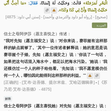
الْبَحْرِ لَمَزَجَتْهُ»
قَالَتْ: وَحَكَيْتُ لَهُ إِنْسَانًا،
فَقَالَ:
«مَا أُحِبُّ أَنِّي
.
حَكَيْتُ إِنْسَانًا وَأَنَّ لِي كَذَا وَكَذَا»
] - [رواه أبو داود والترمذي وأحمد] - [سنن أبي داود: 4875]
صحيح
[
المزيــد ...
信士之母阿伊莎（愿主喜悦之）传述：
“我对先知（愿主福安之）说：‘对你来说，赛菲娅有这样那
样的缺点就够了。’其中一位传述者解释说：她的意思是说
赛菲娅个子矮。先知（愿主福安之）说：‘你说了一句话，
如果把这句话混入海水中，都足以把海水污染。’她说：‘我
还模仿过一个人的样子给他看。’先知说：‘我不愿意模仿任
何一个人，哪怕因此能得到这样那样的利益。’”
[正确的]
- [艾布·达吾德、提尔米兹、艾哈迈德辑录]
-
[《苏
乃尼·艾布·达吾德》 - 4875]
解释
信士之母阿伊莎（愿主喜悦她）对先知（愿主福安之）说：