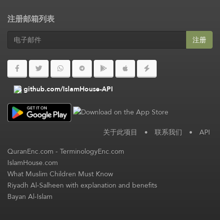
注册邮箱列表
注册
github.com/IslamHouse-API
关于此项目
•
联系我们
•
API
QuranEnc.com
-
TerminologyEnc.com
IslamHouse.com
What Muslim Children Must Know
Riyadh Al-Salheen with explanation and benefits
Bayan Al-Islam