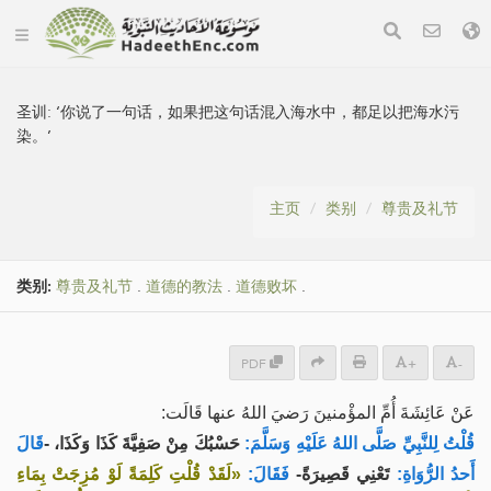
圣训:
‘你说了一句话，如果把这句话混入海水中，都足以把海水污
染。’
主页
类别
尊贵及礼节
类别:
尊贵及礼节
.
道德的教法
.
道德败坏
.
PDF
+
-
عَنْ عَائِشَةَ أُمِّ المؤْمنينَ رَضيَ اللهُ عنها قَالَت:
قُلْتُ لِلنَّبِيِّ صَلَّى اللهُ عَلَيْهِ وَسَلَّمَ:
حَسْبُكَ مِنْ صَفِيَّةَ كَذَا وَكَذَا، -
قَالَ
أَحدُ الرُّوَاةِ:
تَعْنِي قَصِيرَةً-
فَقَالَ:
«لَقَدْ قُلْتِ كَلِمَةً لَوْ مُزِجَتْ بِمَاءِ