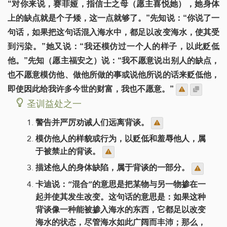
“对你来说，赛菲娅，指信士之母（愿主喜悦她），她身体
上的缺点就是个子矮，这一点就够了。”先知说：“你说了一
句话，如果把这句话混入海水中，都足以改变海水，使其受
到污染。”她又说：“我还模仿过一个人的样子，以此贬低
他。”先知（愿主福安之）说：“我不愿意说出别人的缺点，
也不愿意模仿他、做他所做的事或说他所说的话来贬低他，
即使因此给我许多今世的财富，我也不愿意。”
圣训益处之一
警告并严厉劝诫人们远离背谈。
模仿他人的样貌或行为，以贬低和羞辱他人，属
于被禁止的背谈。
描述他人的身体缺陷，属于背谈的一部分。
卡迪说：“混合”的意思是把某物与另一物掺在一
起并使其发生改变。这句话的意思是：如果这种
背谈像一种能被掺入海水的东西，它都足以改变
海水的状态，尽管海水如此广阔而丰沛；那么，