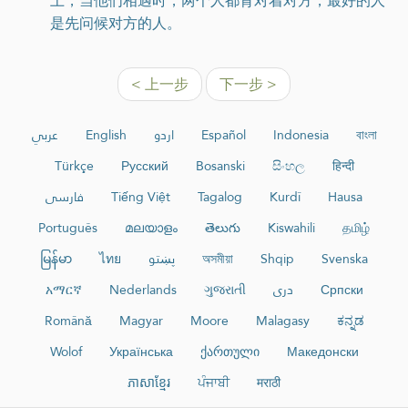
上，当他们相遇时，两个人都背对着对方，最好的人
是先问候对方的人。
< 上一步
下一步 >
عربي
English
اردو
Español
Indonesia
বাংলা
Türkçe
Русский
Bosanski
සිංහල
हिन्दी
فارسی
Tiếng Việt
Tagalog
Kurdî
Hausa
Português
മലയാളം
తెలుగు
Kiswahili
தமிழ்
မြန်မာ
ไทย
پښتو
অসমীয়া
Shqip
Svenska
አማርኛ
Nederlands
ગુજરાતી
دری
Српски
Română
Magyar
Moore
Malagasy
ಕನ್ನಡ
Wolof
Українська
ქართული
Македонски
ភាសាខ្មែរ
ਪੰਜਾਬੀ
मराठी