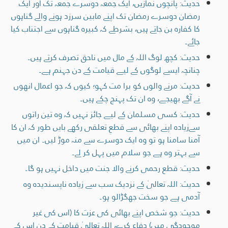
حدیث: پانچوں نمازیں، ایک جمعہ دوسرے جمعہ تک اور ایک
رمضان دوسرے رمضان تک اپنے مابین سرزد ہونے والے گناہوں
کا کفارہ بن جاتے ہیں، بشرطے کہ کبیرہ گناہوں سے اجتناب کیا
جائے۔
حدیث: کچھ لوگ اللہ کے مال میں ناحق تصرف کرتے ہیں۔
چنانچہ ایسے لوگوں کے لیے قیامت کے دن جہنم ہے۔
حدیث: مرنے والوں کو برا مت کہو؛ کیوں کہ جو اعمال انھوں
نے آگے بھیجے، وہ ان تک پہنچ چکے ہیں۔
حدیث: کسی مسلمان کے لیے جائز نہیں کہ وہ تین راتوں
سےزیادہ اپنے بھائی سے قطعِ تعلقی رکھے بایں طور کہ ان کا
آمنا سامنا ہو تو وہ ایک دوسرے سے منہ موڑ لیں۔ ان میں
سے بہتر وہ ہے جو سلام میں پہل کر لے۔
حدیث: قطع رحمی کرنے والا جنت میں داخل نہیں ہو گا۔
حدیث: اللہ تعالیٰ کے نزدیک سب سے زیادہ ناپسنديده وہ
آدمی ہے جو سخت جھگڑالو ہو۔
حدیث: جو شخص اپنے بھائی کی عزت کا (اس کی غیر
موجودگی میں) دفاع کرے، اللہ تعالیٰ قیامت کے دن اس کے