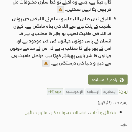
ڈال دیتا ہے، جسے وہ اکیلے تو کجا ساری مخلوقات مل
کر بھی ہٹا نہیں سکتیں۔
اللہ کے نبی صلی اللہ علیہ و سلم نے اللہ کی دی ہوئی
عافیت کے پلٹ جانے سے اللہ کی پناہ مانگی ہے۔ کیوں
کہ اللہ کی عافیت نصیب ہو جانے کا مطلب یہ ہے کہ
انسان کے پاس دونوں جہانوں کی خیر موجود ہے اور
اس کے پھر جانے کا مطلب یہ ہے کہ اس کے سامنے دونوں
جہانوں کا شر باہیں پھیلائے کھڑا ہے۔ دراصل عافیت ہی
سے دین و دنیا کی درستگی ہے۔
تراجم کا مشاہدہ
زبان:
الإنجليزية
الإسبانية
الإندونيسية
مزید
(49)
زمرہ جات (کٹیگریز)
فضائل و آداب
.
فقہ الادعیہ والاذکار
.
ماثور دعائیں
مزید