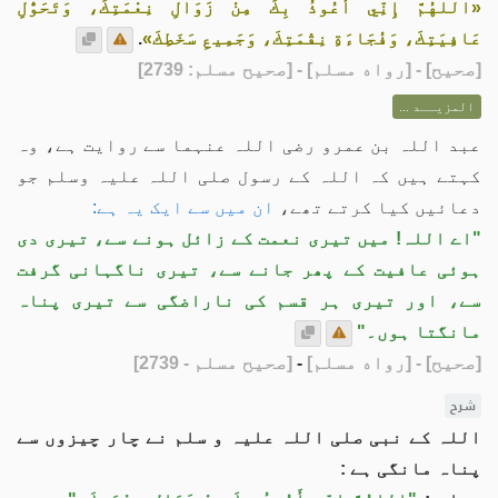
«اللهُمَّ إِنِّي أَعُوذُ بِكَ مِنْ زَوَالِ نِعْمَتِكَ، وَتَحَوُّلِ
عَافِيَتِكَ، وَفُجَاءَةِ نِقْمَتِكَ، وَجَمِيعِ سَخَطِكَ»
.
[
صحيح
] - [رواه مسلم] - [صحيح مسلم: 2739]
المزيــد ...
عبد اللہ بن عمرو رضی اللہ عنہما سے روایت ہے، وہ
کہتے ہیں کہ اللہ کے رسول صلی اللہ علیہ وسلم جو
دعائيں کیا کرتے تھے،
ان میں سے ایک یہ ہے:
"اے اللہ! میں تیری نعمت کے زائل ہونے سے، تیری دی
ہوئی عافیت کے پھر جانے سے، تیرى ناگہانی گرفت
سے، اور تیری ہر قسم کی ناراضگی سے تيری پناہ
مانگتا ہوں۔"
[صحيح]
- [رواه مسلم]
-
[صحيح مسلم - 2739]
شرح
اللہ کے نبی صلی اللہ علیہ و سلم نے چار چيزوں سے
پناہ مانگی ہے :