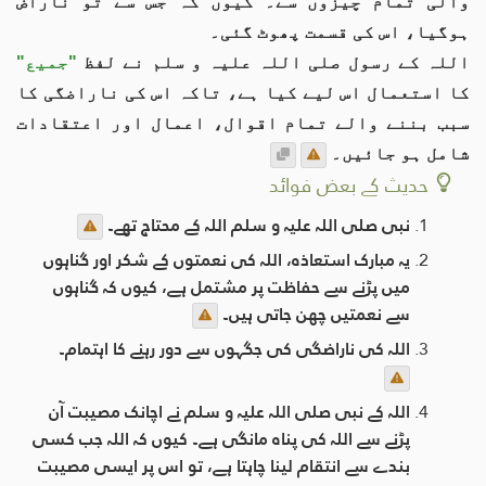
والی تمام چيزوں سے۔ کیوں کہ جس سے تو ناراض
ہوگیا، اس کی قسمت پھوٹ گئی۔
اللہ کے رسول صلی اللہ علیہ و سلم نے لفظ
"جمیع"
کا استعمال اس لیے کیا ہے، تاکہ اس کی ناراضگی کا
سبب بننے والے تمام اقوال، اعمال اور اعتقادات
شامل ہو جائيں۔
حدیث کے بعض فوائد
نبی صلی اللہ علیہ و سلم اللہ کے محتاج تھے۔
یہ مبارک استعاذہ، اللہ کی نعمتوں کے شکر اور گناہوں
میں پڑنے سے حفاظت پر مشتمل ہے، کیوں کہ گناہوں
سے نعمتیں چھن جاتی ہیں۔
اللہ کی ناراضگی کی جگہوں سے دور رہنے کا اہتمام۔
اللہ کے نبی صلی اللہ علیہ و سلم نے اچانک مصیبت آن
پڑنے سے اللہ کی پناہ مانگی ہے۔ کیوں کہ اللہ جب کسی
بندے سے انتقام لینا چاہتا ہے، تو اس پر ایسی مصیبت