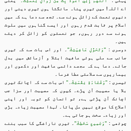
پہلی :
"اللهُمَّ إِنِّي أَعُوذُ بِكَ مِنْ زَوَالِ نِعْمَتِكَ۔"
یعنی
اے اللہ! میں تیری پناہ مانگتا ہوں تیری دینی اور
دنیوی نعمت کے زائل ہونے سے۔ تجھ سے دعا ہے کہ میں
اسلام پر ثابت قدم رہوں اور ایسے گناہوں میں ملوث
ہونے سے دور رہوں، جو نعمتوں کو زائل کر دیتے
ہيں۔
دوسری :
"وَتَحَوُّلِ عَافِيَتِكَ"
۔ اور اس بات سے کہ تیری
جانب سے ملی ہوئی عافیت ابتلا و آزمائش میں بدل
جائے۔ دعا ہے کہ مجھے دائمی عافیت اور دکھوں اور
بیماریوں سے سلامتی عطا فرما۔
تیسری :
"وَفُجَاءَةِ نِقْمَتِكَ۔"
اس بات سے کہ اچانک تیری
بلا یا مصیبت آن پڑے۔ کیوں کہ مصیبت اور سزا جب
اچانک آن پڑتی ہے، تو انسان کو توبہ اور اپنی
اصلاح کا موقع نہيں مل پاتا۔ لہذا مصیبت زیادہ بڑی
اور زیادہ سخت ہو جاتی ہے۔
چوتھی :
"وَجَمِيعِ سَخَطِكَ"
۔ تیری ناراضگی کا سبب بننے