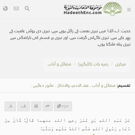
حدیث:
اے اللہ! میں تیری نعمت کے زائل ہونے سے، تیری دی ہوئی عافیت کے
پھر جانے سے، تیرى ناگہانی گرفت سے، اور تیری ہر قسم کی ناراضگی سے
تيری پناہ مانگتا ہوں۔
مرکزی
زمرہ جات (کٹیگریز)
فضائل و آداب
تقسیم:
فضائل و آداب
.
فقہ الادعیہ والاذکار
.
ماثور دعائیں
.
-
+
PDF
عَنْ عَبْدِ اللهِ بْنِ عُمَرَ رضي الله عنهما قَالَ: كَانَ مِنْ
دُعَاءِ رَسُولِ اللهِ صَلَّى اللهُ عَلَيْهِ وَسَلَّمَ: