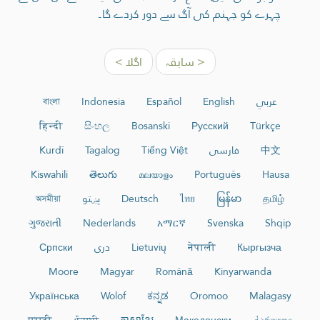
چہرے کو جہنم کی آگ سے دور کردے گا۔
< سابقہ
اگلا >
عربي
English
Español
Indonesia
বাংলা
हिन्दी
සිංහල
Bosanski
Русский
Türkçe
中文
فارسی
Tiếng Việt
Tagalog
Kurdî
Kiswahili
తెలుగు
മലയാളം
Português
Hausa
தமிழ்
မြန်မာ
ไทย
Deutsch
پښتو
অসমীয়া
ગુજરાતી
Nederlands
አማርኛ
Svenska
Shqip
Кыргызча
नेपाली
Lietuvių
دری
Српски
Moore
Magyar
Română
Kinyarwanda
Українська
Wolof
ಕನ್ನಡ
Oromoo
Malagasy
मराठी
ਪੰਜਾਬੀ
ភាសាខ្មែរ
Македонски
ქართული