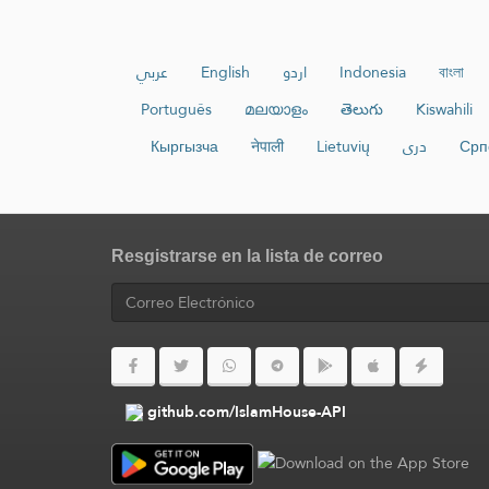
عربي
English
اردو
Indonesia
বাংলা
Português
മലയാളം
తెలుగు
Kiswahili
Кыргызча
नेपाली
Lietuvių
دری
Срп
Resgistrarse en la lista de correo
github.com/IslamHouse-API