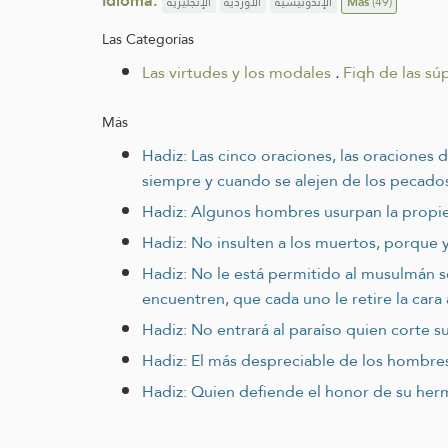
Idioma:
الإنجليزية
الأوردية
الإندونيسية
Más
(49)
Las Categorías
Las virtudes y los modales
.
Fiqh de las súp
Más
Hadiz: Las cinco oraciones, las oraciones
siempre y cuando se alejen de los pecado
Hadiz: Algunos hombres usurpan la propied
Hadiz: No insulten a los muertos, porque y
Hadiz: No le está permitido al musulmán 
encuentren, que cada uno le retire la cara 
Hadiz: No entrará al paraíso quien corte su
Hadiz: El más despreciable de los hombres 
Hadiz: Quien defiende el honor de su herma