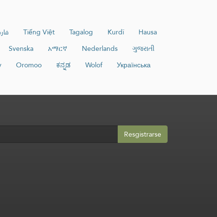
فار
Tiếng Việt
Tagalog
Kurdî
Hausa
Svenska
አማርኛ
Nederlands
ગુજરાતી
y
Oromoo
ಕನ್ನಡ
Wolof
Українська
Resgistrarse