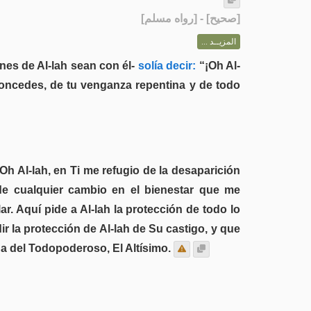
] - [رواه مسلم]
صحيح
[
المزيــد ...
nes de Al-lah sean con él-
solía decir:
“¡Oh Al-
 concedes, de tu venganza repentina y de todo
Oh Al-lah, en Ti me refugio de la desaparición
“de cualquier cambio en el bienestar que me
. Aquí pide a Al-lah la protección de todo lo
r la protección de Al-lah de Su castigo, y que
a del Todopoderoso, El Altísimo.