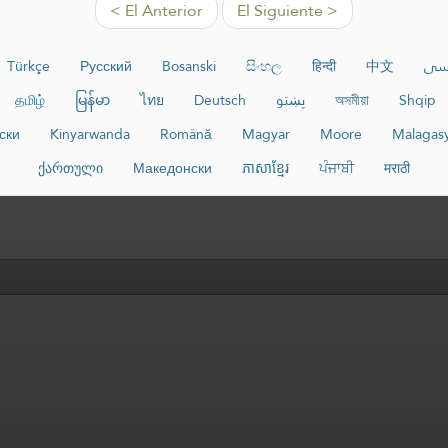
< El Anterior
El Siguiente >
Türkçe
Русский
Bosanski
සිංහල
हिन्दी
中文
سی
தமிழ்
မြန်မာ
ไทย
Deutsch
پښتو
অসমীয়া
Shqip
ски
Kinyarwanda
Română
Magyar
Moore
Malagas
ქართული
Македонски
ភាសាខ្មែរ
ਪੰਜਾਬੀ
मराठी