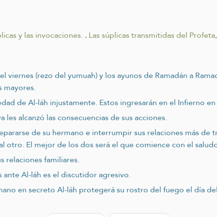
licas y las invocaciones.
.
Las súplicas transmitidas del Profeta,
 del viernes (rezo del yumuah) y los ayunos de Ramadán a Rama
s mayores.
ad de Al-láh injustamente. Estos ingresarán en el Infierno en 
a les alcanzó las consecuencias de sus acciones.
separarse de su hermano e interrumpir sus relaciones más de
al otro. El mejor de los dos será el que comience con el saludo
s relaciones familiares.
ante Al-láh es el discutidor agresivo.
no en secreto Al-láh protegerá su rostro del fuego el día del 