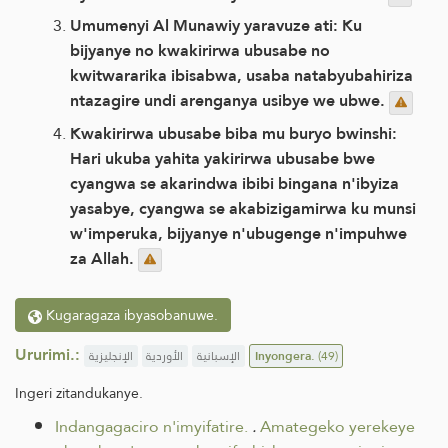
Umumenyi Al Munawiy yaravuze ati: Ku
bijyanye no kwakirirwa ubusabe no
kwitwararika ibisabwa, usaba natabyubahiriza
ntazagire undi arenganya usibye we ubwe.
Kwakirirwa ubusabe biba mu buryo bwinshi:
Hari ukuba yahita yakirirwa ubusabe bwe
cyangwa se akarindwa ibibi bingana n'ibyiza
yasabye, cyangwa se akabizigamirwa ku munsi
w'imperuka, bijyanye n'ubugenge n'impuhwe
za Allah.
Kugaragaza ibyasobanuwe.
Ururimi.:
الإنجليزية
الأوردية
الإسبانية
Inyongera.
(49)
Ingeri zitandukanye.
Indangagaciro n'imyifatire.
.
Amategeko yerekeye