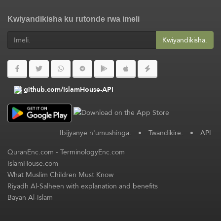
Kwiyandikisha ku rutonde rwa imeli
Kwiyandikisha.
github.com/IslamHouse-API
Ibijyanye n'umushinga.
•
Twandikire.
•
API
QuranEnc.com
-
TerminologyEnc.com
IslamHouse.com
What Muslim Children Must Know
Riyadh Al-Salheen with explanation and benefits
Bayan Al-Islam