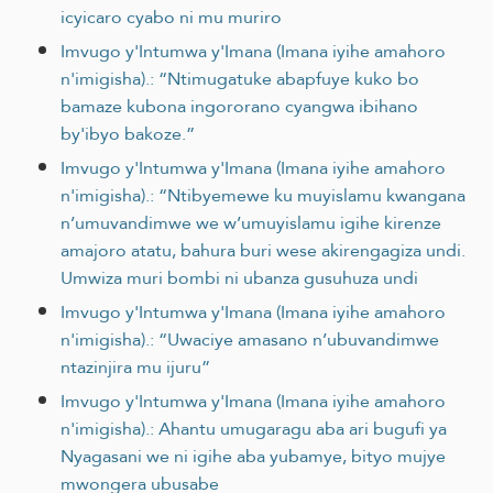
icyicaro cyabo ni mu muriro
Imvugo y'Intumwa y'Imana (Imana iyihe amahoro
n'imigisha).: “Ntimugatuke abapfuye kuko bo
bamaze kubona ingororano cyangwa ibihano
by'ibyo bakoze.”
Imvugo y'Intumwa y'Imana (Imana iyihe amahoro
n'imigisha).: “Ntibyemewe ku muyislamu kwangana
n’umuvandimwe we w’umuyislamu igihe kirenze
amajoro atatu, bahura buri wese akirengagiza undi.
Umwiza muri bombi ni ubanza gusuhuza undi
Imvugo y'Intumwa y'Imana (Imana iyihe amahoro
n'imigisha).: “Uwaciye amasano n’ubuvandimwe
ntazinjira mu ijuru”
Imvugo y'Intumwa y'Imana (Imana iyihe amahoro
n'imigisha).: Ahantu umugaragu aba ari bugufi ya
Nyagasani we ni igihe aba yubamye, bityo mujye
mwongera ubusabe