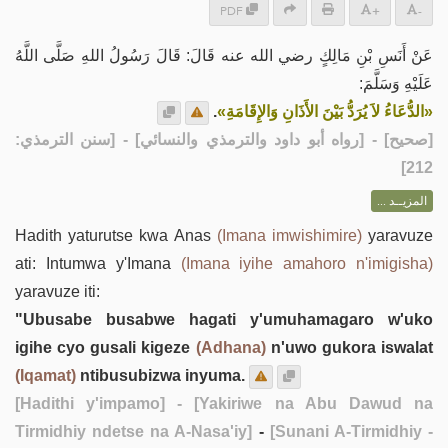
PDF
+
-
عَنْ أَنَسِ بْنِ مَالِكٍ رضي الله عنه قَالَ: قَالَ رَسُولُ اللهِ صَلَّى اللَّهُ
عَلَيْهِ وَسَلَّمَ:
.
«الدُّعَاءُ لاَ يُرَدُّ بَيْنَ الأَذَانِ وَالإِقَامَةِ»
] - [رواه أبو داود والترمذي والنسائي] - [سنن الترمذي:
صحيح
[
212]
المزيــد ...
Hadith yaturutse kwa Anas
(Imana imwishimire)
yaravuze
ati: Intumwa y'Imana
(Imana iyihe amahoro n'imigisha)
yaravuze iti:
"Ubusabe busabwe hagati y'umuhamagaro w'uko
igihe cyo gusali kigeze
(Adhana)
n'uwo gukora iswalat
(Iqamat)
ntibusubizwa inyuma.
[Hadithi y'impamo]
- [Yakiriwe na Abu Dawud na
Tirmidhiy ndetse na A-Nasa'iy]
-
[Sunani A-Tirmidhiy -