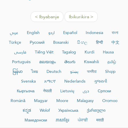
< Ibyabanje
Ibikurikira >
عربي
English
اردو
Español
Indonesia
বাংলা
Türkçe
Русский
Bosanski
සිංහල
हिन्दी
中文
فارسی
Tiếng Việt
Tagalog
Kurdî
Hausa
Português
മലയാളം
తెలుగు
Kiswahili
தமிழ்
မြန်မာ
ไทย
Deutsch
پښتو
অসমীয়া
Shqip
Svenska
አማርኛ
Nederlands
ગુજરાતી
Кыргызча
नेपाली
Lietuvių
دری
Српски
Română
Magyar
Moore
Malagasy
Oromoo
ಕನ್ನಡ
Wolof
Українська
ქართული
Македонски
ភាសាខ្មែរ
ਪੰਜਾਬੀ
मराठी