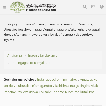
Imvugo y'Intumwa y'Imana (Imana iyihe amahoro n'imigisha).:
Ubusabe busabwe hagati y'umuhamagaro w'uko igihe cyo gusali
kigeze (Adhana) n'uwo gukora iswalat (Iqamat) ntibusubizwa
inyuma
Ahabanza.
Ingeri zitandukanye.
Indangagaciro n'imyifatire.
Gushyira mu byiciro.:
Indangagaciro n'imyifatire.
.
Amategeko
yerekeye ubusabe n'amagambo yifashishwa mu gusingiza Allah.
.
Impamvu zo kwakirirwa ubusabe, ndetse n'ibituma butakirwa.
.