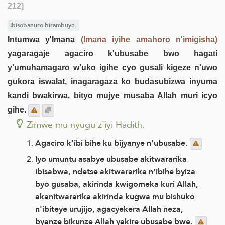
212]
Ibisobanuro birambuye.
Intumwa y'Imana
(Imana iyihe amahoro n'imigisha)
yagaragaje agaciro k'ubusabe bwo hagati
y'umuhamagaro w'uko igihe cyo gusali kigeze n'uwo
gukora iswalat, inagaragaza ko budasubizwa inyuma
kandi bwakirwa, bityo mujye musaba Allah muri icyo
gihe.
Zimwe mu nyugu z'iyi Hadith.
Agaciro k'ibi bihe ku bijyanye n'ubusabe.
Iyo umuntu asabye ubusabe akitwararika
ibisabwa, ndetse akitwararika n'ibihe byiza
byo gusaba, akirinda kwigomeka kuri Allah,
akanitwararika akirinda kugwa mu bishuko
n'ibiteye urujijo, agacyekera Allah neza,
byanze bikunze Allah yakire ubusabe bwe.