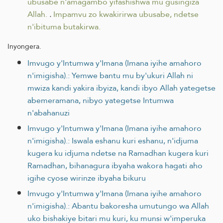
ubusabe n'amagambo yifashishwa mu gusingiza
Allah.
.
Impamvu zo kwakirirwa ubusabe, ndetse
n'ibituma butakirwa.
Inyongera.
Imvugo y'Intumwa y'Imana (Imana iyihe amahoro
n'imigisha).: Yemwe bantu mu by'ukuri Allah ni
mwiza kandi yakira ibyiza, kandi ibyo Allah yategetse
abemeramana, nibyo yategetse Intumwa
n'abahanuzi
Imvugo y'Intumwa y'Imana (Imana iyihe amahoro
n'imigisha).: Iswala eshanu kuri eshanu, n'idjuma
kugera ku idjuma ndetse na Ramadhan kugera kuri
Ramadhan, bihanagura ibyaha wakora hagati aho
igihe cyose wirinze ibyaha bikuru
Imvugo y'Intumwa y'Imana (Imana iyihe amahoro
n'imigisha).: Abantu bakoresha umutungo wa Allah
uko bishakiye bitari mu kuri, ku munsi w'imperuka