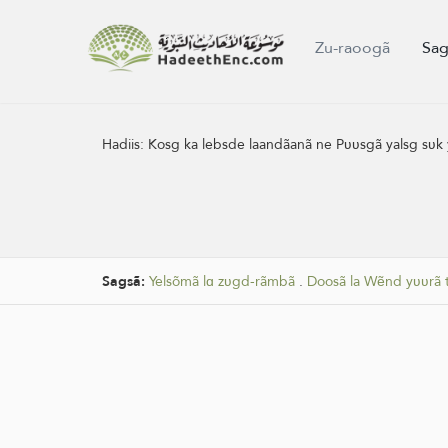
Zu-raoogã
Sag
Hadiis:
Kosg ka lebsde laandãanã ne Pʋʋsgã yalsg sʋk
Sagsã:
Yelsõmã lɑ zʋgd-rãmbã
.
Doosã la Wẽnd yʋʋrã 