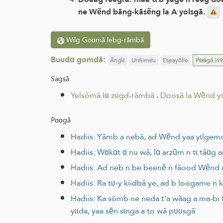
ne Wẽnd bãng-kãsẽng la A yolsgã.
Wilg Goɑmã lebg-rãmbã
Buudɑ gomdã:
Ãnglε
Urdiimdu
Espayõlle
Pɑɑgã
(49
Sagsã
Yelsõmã lɑ zʋgd-rãmbã
.
Doosã la Wẽnd y
Pɑɑgã
Hadiis: Yãmb a nebã, ad Wẽnd yaa yɩlgemd
Hadiis: Wɑkɑt ɑ nu wã, lɑ arzũm n tɩ tãɑg
Hadiis: Ad neb n be beenẽ n fãood Wẽnd ar
Hadiis: Ra tʋ-y kiidbã ye, ad b loogame n 
Hadiis: Ka sõmb ne neda t'a wãag a ma-bi taa
yɩɩda, yaa sẽn sɩnga a to wã pʋʋsgã