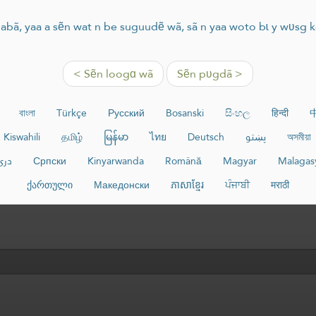
abã, yaa a sẽn wat n be suguudẽ wã, sã n yaa woto bɩ y wʋsg 
< Sẽn loogɑ wã
Sẽn pʋgdã >
বাংলা
Türkçe
Русский
Bosanski
සිංහල
हिन्दी
Kiswahili
தமிழ்
မြန်မာ
ไทย
Deutsch
پښتو
অসমীয়া
دری
Српски
Kinyarwanda
Română
Magyar
Malagas
ქართული
Македонски
ភាសាខ្មែរ
ਪੰਜਾਬੀ
मराठी