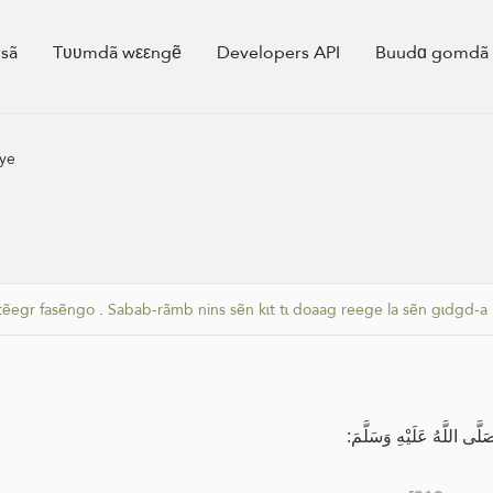
sã
Tʋʋmdã wεεngẽ
Developers API
Buudɑ gomd
 ye
tẽegr fasẽngo
.
Sabab-rãmb nins sẽn kɩt tɩ doaag reege la sẽn gɩdgd-a
 اللَّهُ عَلَيْهِ وَسَلَّمَ