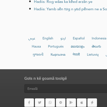
Hadiis: Rog wãas ka kẽed arzãn ye
Hadiis: Yamb sẽn tʋg n yɩɩd pẽnem ne a So
عربي
English
اردو
Español
Indonesia
Hausa
Português
മലയാളം
తెలుగు
ગુજરાતી
Кыргызча
नेपाली
Lietuvių
Gʋls n kẽ goamã toolgẽ