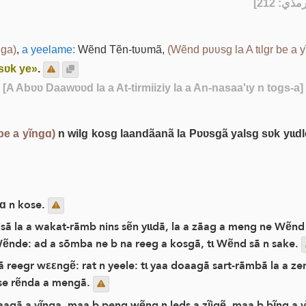
] - [21
nga)
,
a yeelame:
Wẽnd Tẽn-tʋʋmã,
(Wẽnd pʋʋsg la A tɩlgr be a y
sʋk ye»
.
 [A Abʋʋ Daawʋʋd la a At-tirmiiziy la a An-nasaa'ɩy n togs-a]
be a yĩngɑ)
n wilg kosg laandãanã la Pʋʋsgã yalsg sʋk yɩɩdlem
nɑ n kose.
ĩisã la a wakat-rãmb nins sẽn yɩɩdã, la a zãag a meng ne Wẽnd k
 Wẽnde: ad a sõmba ne b na reeg a kosgã, tɩ Wẽnd sã n sake.
eegr wεεngẽ: rat n yeele: tɩ yaa doaagã sart-rãmbã la a ze
bse rẽnda a mengã.
agã a yĩnga, maa b peng wẽng n leds a zĩigẽ, maa b bĩng a yĩ