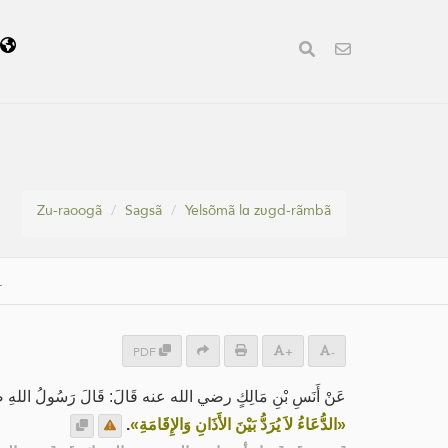
ã
Zu-raoogã
Sagsã
Yelsõmã lɑ zʋgd-rãmbã
.
PDF
+
-
عَنْ أَنَسِ بْنِ مَالِكٍ رضي الله عنه قَالَ: قَالَ رَسُولُ اللهِ صَلَّى:
.
«الدُّعَاءُ لاَ يُرَدُّ بَيْنَ الأَذَانِ وَالإِقَامَةِ»