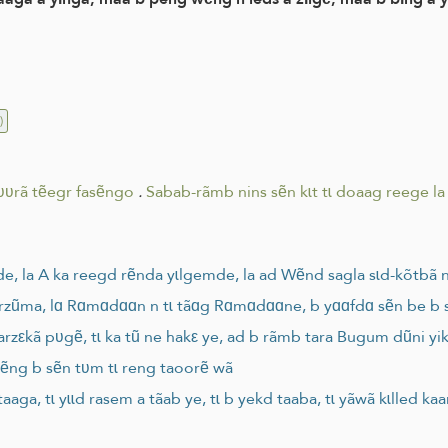
)
ʋʋrã tẽegr fasẽngo
.
Sabab-rãmb nins sẽn kɩt tɩ doaag reege la
e, la A ka reegd rẽnda yɩlgemde, la ad Wẽnd sagla sɩd-kõtbã
 arzũma, lɑ Rɑmɑdɑɑn n tɩ tãɑg Rɑmɑdɑɑne, b yɑɑfdɑ sẽn be b 
zεkã pʋgẽ, tɩ ka tũ ne hakε ye, ad b rãmb tara Bugum dũni yik
kẽng b sẽn tʋm tɩ reng taoorẽ wã
ga, tɩ yɩɩd rasem a tãab ye, tɩ b yekd taaba, tɩ yãwã kɩlled kaa