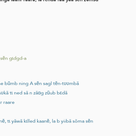
 sẽn gɩdgd-a
 ne bũmb ning A sẽn sagl tẽn-tʋʋmbã
sʋkã tɩ ned sã n zãɑg zũub bεdã
r raare
nẽ, tɩ yãwã kɩlled kaanẽ, la b yiibã sõma sẽn