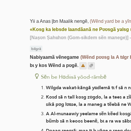
Yii a Anas ɭbn Maalik nengẽ,
(Wẽnd yard be a yĩ
«Kosg ka lebsde laandãanã ne Pʋʋsgã yalsg 
[Naṣʋn Ṣahɩɩhʋn (Gom-sikdem sẽn manege)]
-
bilgrã
Nabiyaamã vẽnegame
(Wẽnd pʋʋsg la A tɩlgr 
bɩ y kos Wẽnd a pʋgẽ.
Sẽn be Hɑdiisã yõod-rãmbẽ
Wilgda wakat-kãngã yɩɩdlemã tɩ f sã n 
Kosd sã n tall kosg zʋgdo, la a tees a z
sikã pʋg lʋɩɩse, la a maneg a tẽebã ne
A Al-munaawiy yeelame sẽn kẽed kosgã r
bũmb sã n keoos beenẽ, bɩ a ra wa sã
Doaag reegrã: maa tɩ b yãge n reeg doa