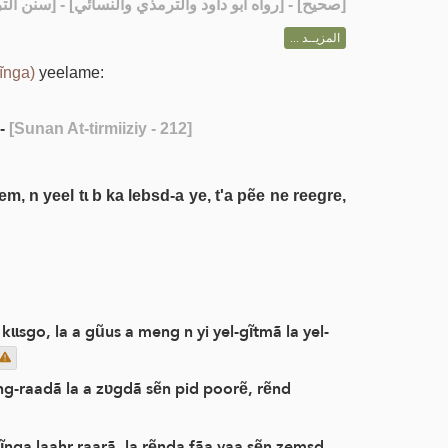
رواه أبو داود والترمذي والنسائي] - [سنن الترمذي: 2]
صحيح
[
المزيــد ...
ĩnga)
yeelame:
-
[Sunan At-tirmiiziy - 212]
, n yeel tɩ b ka lebsd-a ye, t'a pẽe ne reegre,
ɩɩsgo, la a gũus a meng n yi yel-gĩtmã la yel-
ng-raadã la a zʋgdã sẽn pid poorẽ, rẽnd
nga laahr raarã, la rẽnda fãa yaa sẽn zemsd