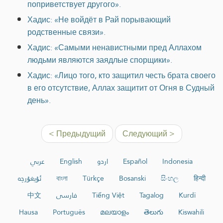
поприветствует другого».
Хадис: «Не войдёт в Рай порывающий
родственные связи».
Хадис: «Самыми ненавистными пред Аллахом
людьми являются заядлые спорщики».
Хадис: «Лицо того, кто защитил честь брата своего
в его отсутствие, Аллах защитит от Огня в Судный
день».
< Предыдущий
Следующий >
عربي
English
اردو
Español
Indonesia
ئۇيغۇرچە
বাংলা
Türkçe
Bosanski
සිංහල
हिन्दी
中文
فارسی
Tiếng Việt
Tagalog
Kurdî
Hausa
Português
മലയാളം
తెలుగు
Kiswahili