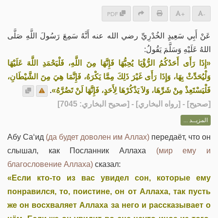
PDF
+
-
عَنْ أَبِي سَعِيدٍ الخُدْرِيِّ رضي الله عنه أَنَّهُ سَمِعَ رَسُولَ اللَّهِ صَلَّى
اللهُ عَلَيْهِ وَسَلَّمَ يَقُولُ:
«إِذَا رَأَى أَحَدُكُمُ الرُّؤْيَا يُحِبُّهَا فَإِنَّهَا مِنَ اللَّهِ، فَلْيَحْمَدِ اللَّهَ عَلَيْهَا
وَلْيُحَدِّثْ بِهَا، وَإِذَا رَأَى غَيْرَ ذَلِكَ مِمَّا يَكْرَهُ، فَإِنَّمَا هِيَ مِنَ الشَّيْطَانِ،
.
فَلْيَسْتَعِذْ مِنْ شَرِّهَا، وَلاَ يَذْكُرْهَا لِأَحَدٍ، فَإِنَّهَا لَنْ تَضُرَّهُ»
] - [رواه البخاري] - [صحيح البخاري: 7045]
صحيح
[
المزيــد ...
Абу Са‘ид
(да будет доволен им Аллах)
передаёт, что он
слышал, как Посланник Аллаха
(мир ему и
благословение Аллаха)
сказал:
«Если кто-то из вас увидел сон, которые ему
понравился, то, поистине, он от Аллаха, так пусть
же он восхваляет Аллаха за него и рассказывает о