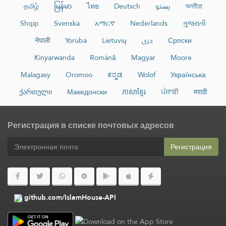
தமிழ்
မြန်မာ
ไทย
Deutsch
پښتو
অসমীয়া
Shqip
Svenska
አማርኛ
Nederlands
ગુજરાતી
नेपाली
Yorùbá
Lietuvių
دری
Српски
Kinyarwanda
Română
Magyar
Moore
Malagasy
Oromoo
ಕನ್ನಡ
Wolof
Українська
ქართული
Македонски
ភាសាខ្មែរ
ਪੰਜਾਬੀ
मराठी
Регистрация в списке почтовых адресов
Регистрация
github.com/IslamHouse-API