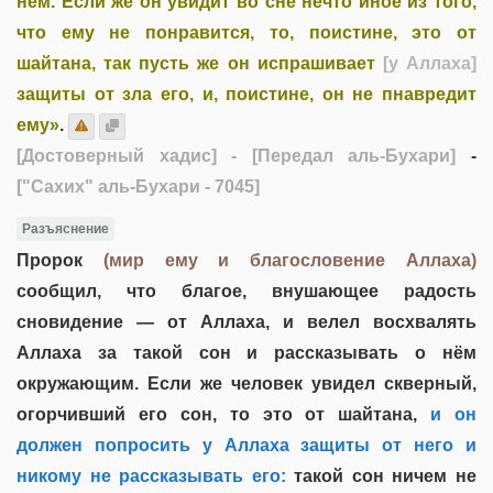
нём. Если же он увидит во сне нечто иное из того,
что ему не понравится, то, поистине, это от
шайтана, так пусть же он испрашивает
[у Аллаха]
защиты от зла его, и, поистине, он не пнавредит
ему»
.
[Достоверный хадис]
- [Передал аль-Бухари]
-
["Сахих" аль-Бухари - 7045]
Разъяснение
Пророк
(мир ему и благословение Аллаха)
сообщил, что благое, внушающее радость
сновидение — от Аллаха, и велел восхвалять
Аллаха за такой сон и рассказывать о нём
окружающим. Если же человек увидел скверный,
огорчивший его сон, то это от шайтана,
и он
должен попросить у Аллаха защиты от него и
никому не рассказывать его:
такой сон ничем не