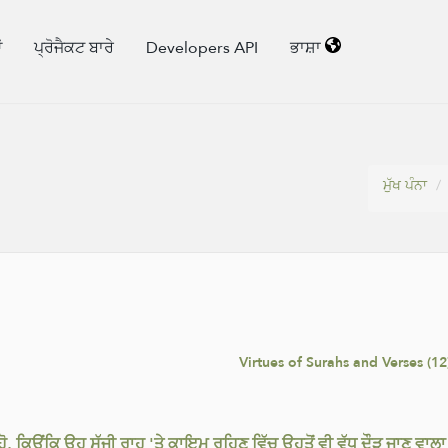
ਂ
ਪ੍ਰੋਜੈਕਟ ਬਾਰੇ
Developers API
ਭਾਸ਼ਾ
ਮੁੱਖ ਪੰਨਾ
Virtues of Surahs and Verses (12
 ਕਿਉਂਕਿ ਉਹ ਸੱਜੀ ਰਾਹ 'ਤੇ ਕਾਇਮ ਰਹਿਣ ਵਿੱਚ ਉਹਤੋਂ ਵੀ ਵੱਧ ਦੌੜ ਜਾਣ ਵਾਲਾ ਹ