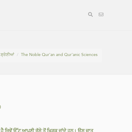
ਸ਼੍ਰੇਣੀਆਂ
The Noble Qur'an and Qur'anic Sciences
)
ੈ ਜਿਵੇਂ ਉੱਟ ਆਪਣੀ ਰੱਸੇ ਤੋਂ ਖਿੜਕ ਜਾਂਦੇ ਹਨ। ਉਸ ਜ਼ਾਤ