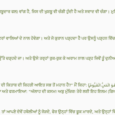
ਾਰ ਫਲ) ਵਾਂਗ ਹੈ, ਜਿਸ ਦੀ ਖੁਸ਼ਬੂ ਵੀ ਚੰਗੀ ਹੁੰਦੀ ਹੈ ਅਤੇ ਸਵਾਦ ਵੀ ਚੰਗਾ। ਮ
ਸਫ਼ਰਾਂ ਵਾਲਿਆਂ ਦੇ ਨਾਲ ਹੋਵੇਗਾ। ਅਤੇ ਜੋ ਕੁਰਾਨ ਪੜ੍ਹਦਾ ਹੈ ਪਰ ਉਸਨੂੰ ਪੜ੍ਹਨ
ੱਤੇ ਚੜ੍ਹਦੇ ਜਾ। ਅਤੇ ਉਸੇ ਤਰ੍ਹਾਂ ਰੁਕ-ਰੁਕ ਕੇ ਅਰਾਮ ਨਾਲ ਪੜ੍ਹ ਜਿਵੇਂ ਤੂੰ ਦ
ਨ ਹੈ?" ਮੈਂ ਕਿਹਾ: {اللهُ لا إِلَهَ إِلا هُوَ الْحَيُّ الْقَيُّومُ} [ਸੂਰਤ ਅਲ-ਬਕਰਹ: 255] ਉਹ ਕਹਿੰਦੇ
ੇ ਸੀਨੇ 'ਤੇ ਹੱਥ ਮਾਰਿਆ ਅਤੇ ਫਰਮਾਇਆ: "ਅੱਲਾਹ ਦੀ ਕਸਮ! ਅਬੁ ਮੁੰਜ਼ਿਰ! ਤੇਰੇ ਲਈ ਇਹ ਇਲਮ 