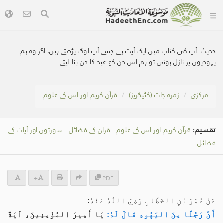
حدیث:
آپ کی کتاب میں ایک آیت ہے جسے آپ لوگ پڑھتے ہیں، اگر وہ ہم
یہودیوں پر نازل ہوتی تو ہم اس دن کو عید کا دن بنا لیتے
مرکزی
زمرہ جات (کٹیگریز)
قرآن کریم اور اس کے علوم
تقسیم:
قرآن کریم اور اس کے علوم
.
قران کے فضائل
.
سورتوں اور آیات کے
فضائل
.
-
+
PDF
عَنْ عُمَرَ بْنِ الخَطَّابِ رَضِيَ اللَّهُ عَنْهُ:
أَنَّ رَجُلًا مِنَ اليَهُودِ قَالَ لَهُ:
يَا أَمِيرَ المُؤْمِنِينَ، آيَةٌ