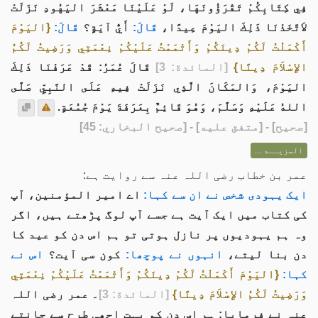
فِي كِتَابِكُمْ تَقْرَؤُونَهَا، لَوْ عَلَيْنَا مَعْشَرَ اليَهُودِ نَزَلَتْ
لاَتَّخَذْنَا ذَلِكَ اليَوْمَ عِيدًا،
قَالَ:
أَيُّ آيَةٍ؟
قَالَ:
{اليَوْمَ
أَكْمَلْتُ لَكُمْ دِينَكُمْ وَأَتْمَمْتُ عَلَيْكُمْ نِعْمَتِي وَرَضِيتُ لَكُمُ
الإِسْلاَمَ دِينًا}
[المائدة: 3]
قَالَ عُمَرُ: قَدْ عَرَفْنَا ذَلِكَ
اليَوْمَ، وَالمَكَانَ الَّذِي نَزَلَتْ فِيهِ عَلَى النَّبِيِّ صَلَّى
اللهُ عَلَيْهِ وَسَلَّمَ، وَهُوَ قَائِمٌ بِعَرَفَةَ يَوْمَ جُمُعَةٍ.
[
صحيح
] - [متفق عليه] - [صحيح البخاري: 45]
المزيــد ...
عمر بن خطاب رضی اللہ عنہ سے روایت ہے:
ایک یہودی شخص نے ان سے کہا:
اے امیر المؤمنین، آپ
کی کتاب میں ایک آیت ہے جسے آپ لوگ پڑھتے ہیں، اگر
وہ ہم یہودیوں پر نازل ہوتی تو ہم اس دن کو عید کا
دن بنا لیتے،
انہوں نے پوچھا:
کون سی آیت؟
اس نے
کہا:
{اليَوْمَ أَكْمَلْتُ لَكُمْ دِينَكُمْ وَأَتْمَمْتُ عَلَيْكُمْ نِعْمَتِي
وَرَضِيتُ لَكُمُ الإِسْلاَمَ دِينًا}
[المائدة: 3]
۔ عمر رضی اللہ
عنہ نے فرمایا: ہم اس دن کو بہت اچھی طرح سے جانتے