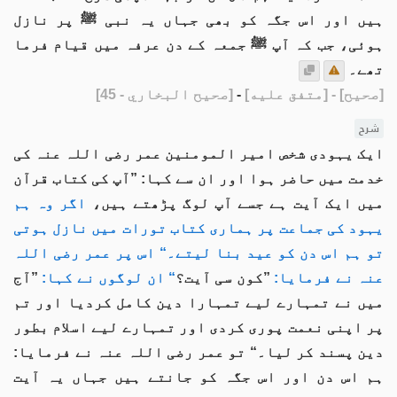
ہیں اور اس جگہ کو بھی جہاں یہ نبی ﷺ پر نازل
ہوئی، جب کہ آپ ﷺ جمعہ کے دن عرفہ میں قیام فرما
تھے۔
[صحيح]
- [متفق عليه]
-
[صحيح البخاري - 45]
شرح
ایک یہودی شخص امیر المومنین عمر رضی اللہ عنہ کی
خدمت میں حاضر ہوا اور ان سے کہا: ”آپ کی کتاب قرآن
میں ایک آیت ہے جسے آپ لوگ پڑھتے ہیں،
اگر وہ ہم
یہود کی جماعت پر ہماری کتاب تورات میں نازل ہوتی
تو ہم اس دن کو عید بنا لیتے۔“ اس پر عمر رضی اللہ
عنہ نے فرمایا:
”کون سی آیت؟
“ ان لوگوں نے کہا:
”آج
میں نے تمہارے لیے تمہارا دین کامل کردیا اور تم
پر اپنی نعمت پوری کردی اور تمہارے لیے اسلام بطور
دین پسند کر لیا۔“ تو عمر رضی اللہ عنہ نے فرمایا:
ہم اس دن اور اس جگہ کو جانتے ہیں جہاں یہ آیت