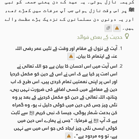
کریمہ نازل ہوئی۔ یہ عید کے دن یعنی جمعہ کو نبی
ﷺ پر اس وقت نازل ہوئی جب آپ عرفات میں کھڑے تھے،
اور یہ دونوں دن مسلمانوں کے نزدیک بڑے عظمت والے
ہیں۔
حدیث کے بعض فوائد
آیت کے نزول کے مقام اور وقت کے تئیں عمر رضی اللہ
عنہ کے اہتمام کا بیان۔
اس آیت میں اس احسان کا بیان ہے جو اللہ تعالیٰ نے
اس امت پر کیا ہے کہ اس نے اس کے دین کو مکمل کردیا
اور اس پر اپنی نعمتیں تمام کردی ہیں، اس طرح کہ اب
دین کے معاملے میں کسی اضافے کی ضرورت نہیں رہی،
چنانچہ اللہ تعالیٰ کے دین کو مکمل کردینے کے بعد ہر وہ
نئی چیز جس کی دین میں کوئی دلیل نہ ہو، وہ گمراہ
کن بدعت شمار ہوگی، جیسا کہ نبی کریم ﷺ سے ثابت
ہے کہ آپ ﷺ نے فرمایا: "جس نے ہمارے اس دین میں
کوئی ایسی نئی چیز ایجاد کی جو اس میں سے نہیں
ہے، تو وہ مردود ہے"۔