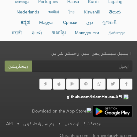
മലയാളം
Português
Hausa
Kurdî
Tagalog
Nederlands
অসমীয়া
ไทย
Kiswahili
తెలుగు
ગુજરાતી
دری
Српски
Magyar
ಕನ್ನಡ
मराठी
ਪੰਜਾਬੀ
ភាសាខ្មែរ
Македонски
ქართული
ایمیل سبسکرپشن میں رجسٹر کریں
رجسٹریشن
github.com/IslamHouse-API
پروجیکٹ کے بارے میں
•
ہم سے رابطہ کریں
•
API
QuranEnc.com
-
TerminologyEnc.com