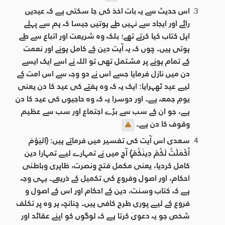
اس حدیث سے یہ بات اخذ کی جا سکتی ہے کہ عیدیں
رائے اور ایجاد سے نہیں طے ہوتیں جیسا کہ ہم سے پہلے
اہل کتاب کیا کرتے تھے؛ بلکہ وہ شریعت اور اتباع سے طے
ہوتی ہیں۔ چوں کہ یہ آیت دین کے کامل ہونے اور نعمت
کے تمام ہونے پر مشتمل تھی تو اللہ نے اسے ایک ایسے
دن میں نازل فرمایا جسے اس نے دو وجہ سے اس امت کے
لیے عید ٹھہرایا: ایک یہ کہ وہ ہفتے کی عید کا دن یعنی
یومِ جمعہ ہے۔ اور دوسرا یہ کہ وہ حاجیوں کی عید کا دن
ہے، جو ان کے سب سے بڑے اجتماع اور سب سے عظیم
وقوف کا دن ہے۔
سعدی اس آیت کی تفسیر میں فرماتے ہیں: {اليَوْمَ
أَكْمَلْتُ لَكُمْ دِينَكُمْ} آج میں نے تمہارے لیے تمہارا دین
کامل کردیا، یعنی مکمل فتح ونصرت، ظاہری وباطنی
احکام، اور اصول وفروع کی تکمیل کے ذریعے۔ یہی وجہ
ہے کہ کتاب وسنت، دین کے احکام اور اس کے اصول و
فروع کے لیے پوری طرح کافی ہیں۔ چنانچہ ہر وہ پر تکلف
شخص جو یہ دعویٰ کرتا ہے کہ لوگوں کو اپنے عقائد اور