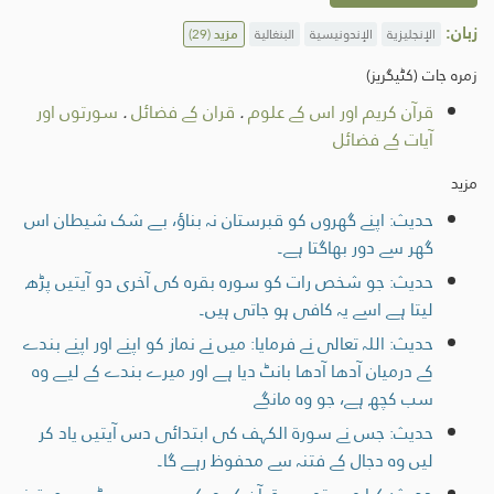
زبان:
الإنجليزية
الإندونيسية
البنغالية
مزید
(29)
زمرہ جات (کٹیگریز)
قرآن کریم اور اس کے علوم
.
قران کے فضائل
.
سورتوں اور
آیات کے فضائل
مزید
حدیث: اپنے گھروں کو قبرستان نہ بناؤ، بے شک شیطان اس
گھر سے دور بھاگتا ہے۔
حدیث: جو شخص رات کو سورہ بقرہ کی آخری دو آیتیں پڑھ
لیتا ہے اسے یہ کافی ہو جاتی ہیں۔
حدیث: اللہ تعالی نے فرمایا: میں نے نماز کو اپنے اور اپنے بندے
کے درمیان آدھا آدھا بانٹ دیا ہے اور میرے بندے کے لیے وہ
سب کچھ ہے، جو وہ مانگے
حدیث: جس نے سورۃ الکہف کی ابتدائی دس آیتیں یاد کر
لیں وہ دجال کے فتنہ سے محفوظ رہے گا۔