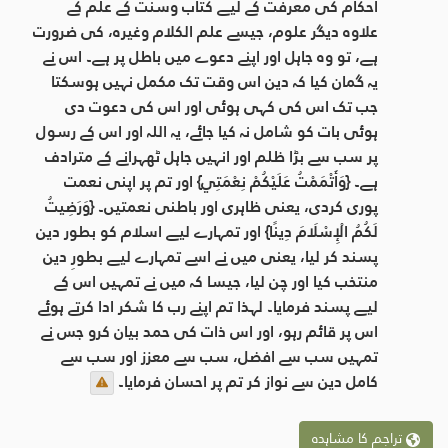
احکام کی معرفت کے لیے کتاب وسنت کے علم کے
علاوہ دیگر علوم، جیسے علم الکلام وغیرہ، کی ضرورت
ہے، تو وہ جاہل اور اپنے دعوے میں باطل پر ہے۔ اس نے
یہ گمان کیا کہ دین اس وقت تک مکمل نہیں ہوسکتا
جب تک اس کی کہی ہوئی اور اس کی دعوت دی
ہوئی بات کو شامل نہ کیا جائے، یہ اللہ اور اس کے رسول
پر سب سے بڑا ظلم اور انہیں جاہل ٹھہرانے کے مترادف
ہے۔ {وَأَتْمَمْتُ عَلَيْكُمْ نِعْمَتِي} اور تم پر اپنی نعمت
پوری کردی، یعنی ظاہری اور باطنی نعمتیں۔ {وَرَضِيتُ
لَكُمُ الْإِسْلَامَ دِينًا} اور تمہارے لیے اسلام کو بطور دین
پسند کر لیا، یعنی میں نے اسے تمہارے لیے بطورِ دین
منتخب کیا اور چن لیا، جیسا کہ میں نے تمہیں اس کے
لیے پسند فرمایا۔ لہذا تم اپنے رب کا شکر ادا کرتے ہوئے
اس پر قائم رہو، اور اس ذات کی حمد بیان کرو جس نے
تمہیں سب سے افضل، سب سے معزز اور سب سے
کامل دین سے نواز کر تم پر احسان فرمایا۔
تراجم کا مشاہدہ