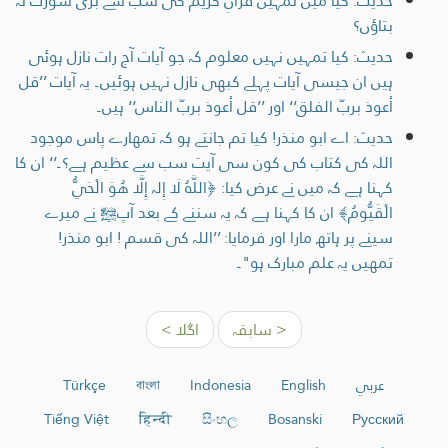
حدیث: کیا میں تمہیں قرآنِ کریم کی سب سے بڑی سورت نہ
بتاؤں؟
حدیث: کیا تمہیں نہیں معلوم کہ جو آیات آج رات نازل ہوئی
ہیں ان جیسی آیات پہلے کبھی نازل نہیں ہوئیں۔ یہ آیات ’’قل
أعوذ بربّ الفلق‘‘ اور ’’قل أعوذ بربّ الناس‘‘ ہیں۔
حدیث: اے ابو منذر! کیا تم جانتے ہو کہ تمھارے پاس موجود
اللہ کی کتاب کی کون سی آیت سب سے عظیم ہے؟۔‘‘ ان کا
کہنا ہے کہ میں نے عرض کیا: ﴿اللَّهُ لَا إِلہ إِلَّا هُوَ الْحَيُّ
الْقَيُّومُ﴾ ان کا کہنا ہے کہ یہ سننے کے بعد آپﷺ نے میرے
سینے پر ہاتھ مارا اور فرمایا: ’’اللہ کی قسم ! ابو منذر!
تمھیں یہ علم مبارک ہو"۔
< سابقہ
اگلا >
عربي
English
Indonesia
বাংলা
Türkçe
Tiếng Việt
हिन्दी
සිංහල
Bosanski
Русский