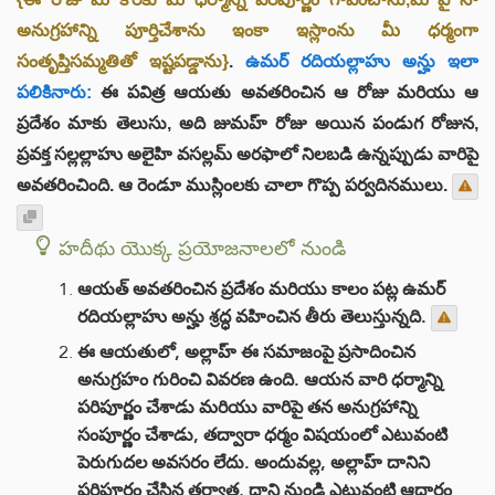
అనుగ్రహాన్ని పూర్తిచేశాను ఇంకా ఇస్లాంను మీ ధర్మంగా
సంతృప్తిసమ్మతితో ఇష్టపడ్డాను}
.
ఉమర్ రదియల్లాహు అన్హు ఇలా
పలికినారు:
ఈ పవిత్ర ఆయతు అవతరించిన ఆ రోజు మరియు ఆ
ప్రదేశం మాకు తెలుసు, అది జుమహ్ రోజు అయిన పండుగ రోజున,
ప్రవక్త సల్లల్లాహు అలైహి వసల్లమ్ అరఫాలో నిలబడి ఉన్నప్పుడు వారిపై
అవతరించింది. ఆ రెండూ ముస్లింలకు చాలా గొప్ప పర్వదినములు.
హదీథు యొక్క ప్రయోజనాలలో నుండి
ఆయత్ అవతరించిన ప్రదేశం మరియు కాలం పట్ల ఉమర్
రదియల్లాహు అన్హు శ్రద్ధ వహించిన తీరు తెలుస్తున్నది.
ఈ ఆయతులో, అల్లాహ్ ఈ సమాజంపై ప్రసాదించిన
అనుగ్రహం గురించి వివరణ ఉంది. ఆయన వారి ధర్మాన్ని
పరిపూర్ణం చేశాడు మరియు వారిపై తన అనుగ్రహాన్ని
సంపూర్ణం చేశాడు, తద్వారా ధర్మం విషయంలో ఎటువంటి
పెరుగుదల అవసరం లేదు. అందువల్ల, అల్లాహ్ దానిని
పరిపూర్ణం చేసిన తర్వాత, దాని నుండి ఎటువంటి ఆధారం