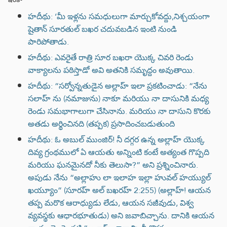
హదీథు: ’మీ ఇళ్లను సమధులుగా మార్చుకోవద్దు,నిశ్చయంగా
షైతాన్ సూరతుల్ బఖర చదువబడిన ఇంటి నుండి
పారిపోతాడు.
హదీథు: ఎవరైతే రాత్రి సూర బఖరా యొక్క చివరి రెండు
వాక్యాలను పఠిస్తాడో అవి అతనికి సమృద్దం అవుతాయి.
హదీథు: “సర్వోన్నతుడైన అల్లాహ్ ఇలా ప్రకటించాడు: “నేను
సలాహ్ ను (నమాజును) నాకూ మరియు నా దాసునికి మధ్య
రెండు సమభాగాలుగా చేసినాను. మరియు నా దాసుని కొరకు
అతడు అర్థించినది (తప్పక) ప్రసాదించబడుతుంది
హదీథు: ఓ అబుల్ ముంజిర్! నీ దగ్గర ఉన్న అల్లాహ్ యొక్క
దివ్య గ్రంథములో ఏ ఆయతు అన్నింటి కంటే అత్యంత గొప్పది
మరియు ఘనమైనదో నీకు తెలుసా?” అని ప్రశ్నించినారు.
అపుడు నేను “అల్లాహు లా ఇలాహ ఇల్లా హువల్ హయ్యుల్
ఖయ్యూం” (సూరహ్ అల్ బఖరహ్ 2:255) (అల్లాహ్‌! ఆయన
తప్ప మరొక ఆరాధ్యుడు లేడు, ఆయన సజీవుడు, విశ్వ
వ్యవస్థకు ఆధారభూతుడు) అని జవాబిచ్చాను. దానికి ఆయన