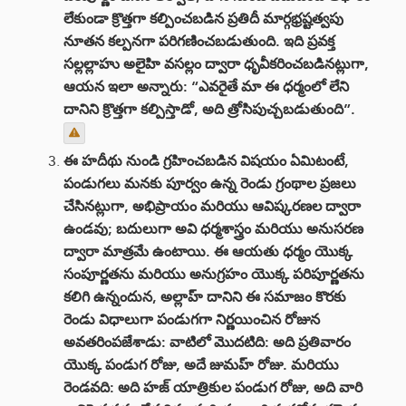
లేకుండా క్రొత్తగా కల్పించబడిన ప్రతిదీ మార్గభ్రష్టత్వపు
నూతన కల్పనగా పరిగణించబడుతుంది. ఇది ప్రవక్త
సల్లల్లాహు అలైహి వసల్లం ద్వారా ధృవీకరించబడినట్లుగా,
ఆయన ఇలా అన్నారు: “ఎవరైతే మా ఈ ధర్మంలో లేని
దానిని క్రొత్తగా కల్పిస్తాడో, అది త్రోసిపుచ్చబడుతుంది”.
ఈ హదీథు నుండి గ్రహించబడిన విషయం ఏమిటంటే,
పండుగలు మనకు పూర్వం ఉన్న రెండు గ్రంథాల ప్రజలు
చేసినట్లుగా, అభిప్రాయం మరియు ఆవిష్కరణల ద్వారా
ఉండవు; బదులుగా అవి ధర్మశాస్త్రం మరియు అనుసరణ
ద్వారా మాత్రమే ఉంటాయి. ఈ ఆయతు ధర్మం యొక్క
సంపూర్ణతను మరియు అనుగ్రహం యొక్క పరిపూర్ణతను
కలిగి ఉన్నందున, అల్లాహ్ దానిని ఈ సమాజం కొరకు
రెండు విధాలుగా పండుగగా నిర్ణయించిన రోజున
అవతరింపజేశాడు: వాటిలో మొదటిది: అది ప్రతివారం
యొక్క పండుగ రోజు, అదే జుమహ్ రోజు. మరియు
రెండవది: అది హజ్ యాత్రికుల పండుగ రోజు, అది వారి