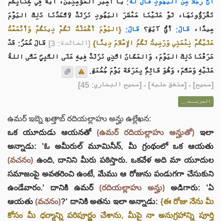
أَنَّ رَجُلًا مِنَ اليَهُودِ قَالَ لَهُ:
يَا أَمِيرَ المُؤْمِنِينَ، آيَةٌ فِي كِتَابِكُمْ
تَقْرَؤُونَهَا، لَوْ عَلَيْنَا مَعْشَرَ اليَهُودِ نَزَلَتْ لاَتَّخَذْنَا ذَلِكَ اليَوْمَ
عِيدًا،
قَالَ:
أَيُّ آيَةٍ؟
قَالَ:
{اليَوْمَ أَكْمَلْتُ لَكُمْ دِينَكُمْ وَأَتْمَمْتُ
عَلَيْكُمْ نِعْمَتِي وَرَضِيتُ لَكُمُ الإِسْلاَمَ دِينًا}
[المائدة: 3]
قَالَ عُمَرُ: قَدْ
عَرَفْنَا ذَلِكَ اليَوْمَ، وَالمَكَانَ الَّذِي نَزَلَتْ فِيهِ عَلَى النَّبِيِّ صَلَّى اللهُ
عَلَيْهِ وَسَلَّمَ، وَهُوَ قَائِمٌ بِعَرَفَةَ يَوْمَ جُمُعَةٍ.
] - [متفق عليه] - [صحيح البخاري: 45]
صحيح
[
المزيــد ...
ఉమర్ ఇబ్నె ఖత్తాబ్ రదియల్లాహు అన్హు ఉల్లేఖన:
ఒక యూదుడు ఆయనతో
(ఉమర్ రదియల్లాహు అన్హుతో)
ఇలా
అన్నాడు: 'ఓ అమీరుల్ మూమినీన్, మీ గ్రంథంలో ఒక ఆయతు
(వచనం)
ఉంది, దానిని మీరు పఠిస్తారు. ఒకవేళ అది మా యూదుల
సమాజంపై అవతరించి ఉంటే, మేము ఆ రోజును పండుగగా చేసుకుని
ఉండేవారం.' దానికి ఉమర్
(రదియల్లాహు అన్హు)
అడిగారు: 'ఏ
ఆయతు
(వచనం)
?' దానికి అతను ఇలా అన్నాడు:
{ఈ రోజు నేను మీ
కోసం మీ ధర్మాన్ని పరిపూర్ణం చేశాను, మీపై నా అనుగ్రహాన్ని పూర్తి