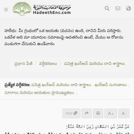
హదీథు:
మీ గ్రంథంలో ఒక ఆయతు (వచనం) ఉంది, దానిని మీరు పఠిస్తారు.
ఒకవేళ అది మా యూదుల సమాజంపై అవతరించి ఉంటే, మేము ఆ రోజును
పండుగగా చేసుకుని ఉండేవారం
ప్రధాన పేజీ
వర్గీకరణలు
పవిత్ర ఖుర్ఆన్ మరియు దాని శాస్త్రాలు
ప్రత్యేక వర్గీకరణ:
పవిత్ర ఖుర్ఆన్ మరియు దాని శాస్త్రాలు
.
ఖుర్ఆన్ సుగుణాలు
.
సూరాలు మరియు ఆయతుల ప్రాముఖ్యతలు.
.
PDF
+
-
عَنْ عُمَرَ بْنِ الخَطَّابِ رَضِيَ اللَّهُ عَنْهُ: