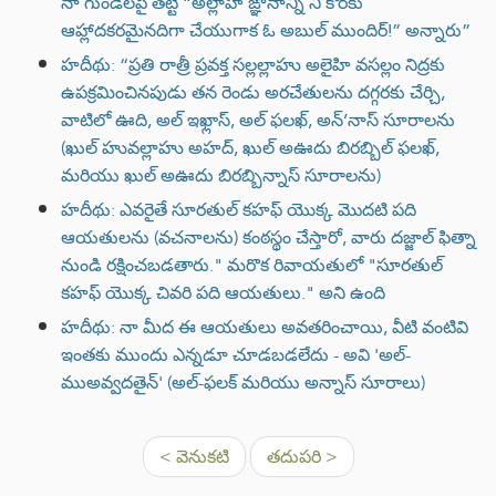
నా గుండెలపై తట్టి “అల్లాహ్ ఙ్ఞానాన్ని నీ కొరకు
ఆహ్లాదకరమైనదిగా చేయుగాక ఓ అబుల్ ముందిర్!” అన్నారు”
హదీథు: “ప్రతి రాత్రీ ప్రవక్త సల్లల్లాహు అలైహి వసల్లం నిద్రకు
ఉపక్రమించినపుడు తన రెండు అరచేతులను దగ్గరకు చేర్చి,
వాటిలో ఊది, అల్ ఇఖ్లాస్, అల్ ఫలఖ్, అన్’నాస్ సూరాలను
(ఖుల్ హువల్లాహు అహద్, ఖుల్ అఊదు బిరబ్బిల్ ఫలఖ్,
మరియు ఖుల్ అఊదు బిరబ్బిన్నాస్ సూరాలను)
హదీథు: ఎవరైతే సూరతుల్ కహఫ్ యొక్క మొదటి పది
ఆయతులను (వచనాలను) కంఠస్థం చేస్తారో, వారు దజ్జాల్ ఫిత్నా
నుండి రక్షించబడతారు." మరొక రివాయతులో "సూరతుల్
కహఫ్ యొక్క చివరి పది ఆయతులు." అని ఉంది
హదీథు: నా మీద ఈ ఆయతులు అవతరించాయి, వీటి వంటివి
ఇంతకు ముందు ఎన్నడూ చూడబడలేదు - అవి 'అల్-
ముఅవ్వదతైన్' (అల్-ఫలక్ మరియు అన్నాస్ సూరాలు)
< వెనుకటి
తదుపరి >