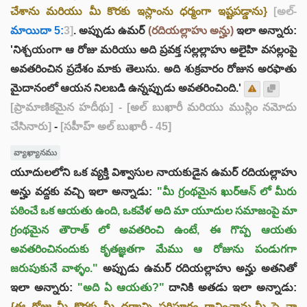
చేశాను మరియు మీ కొరకు ఇస్లాంను ధర్మంగా ఇష్టపడ్డాను}
[అల్-
మాయిదా 5:
3]
. అప్పుడు ఉమర్
(రదియల్లాహు అన్హు)
ఇలా అన్నారు:
'నిశ్చయంగా ఆ రోజు మరియు అది ప్రవక్త సల్లల్లాహు అలైహి వసల్లంపై
అవతరించిన ప్రదేశం మాకు తెలుసు. అది శుక్రవారం రోజున అరఫాతు
మైదానంలో ఆయన నిలబడి ఉన్నప్పుడు అవతరించింది.'
[ప్రామాణికమైన హదీథు]
- [అల్ బుఖారీ మరియు ముస్లిం నమోదు
చేసినారు]
-
[సహీహ్ అల్ బుఖారీ - 45]
వ్యాఖ్యానము
యూదులలోని ఒక వ్యక్తి విశ్వాసుల నాయకుడైన ఉమర్ రదియల్లాహు
అన్హు వద్దకు వచ్చి ఇలా అన్నాడు:
"మీ గ్రంథమైన ఖుర్ఆన్ లో మీరు
పఠించే ఒక ఆయతు ఉంది, ఒకవేళ అది మా యూదుల సమాజంపై మా
గ్రంథమైన తౌరాత్ లో అవతరించి ఉంటే, ఈ గొప్ప ఆయతు
అవతరించినందుకు కృతజ్ఞతగా మేము ఆ రోజును పండుగగా
జరుపుకునే వాళ్ళం."
అప్పుడు ఉమర్ రదియల్లాహు అన్హు అతనితో
ఇలా అన్నారు:
"అది ఏ ఆయతు?"
దానికి అతడు ఇలా అన్నాడు:
{ఈ రోజు మీ కొరకు మీ ధర్మాన్ని పరిపూర్ణం గావించాను,మీ పై నా