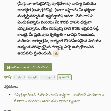
{మీ పై నా అనుగ్రహాన్ని పూర్తిచేశాను} బాహ్య మరియు
అంతర్గత (అనుగ్రహాన్ని). {ఇంకా ఇస్లాంను మీ ధర్మంగా
సంతృప్తిసమ్మతితో ఇష్టపడ్డాను} అనగా: నేను దానిని
ఎంచుకున్నాను మరియు మీ కొరకు దానిని ధర్మంగా
ఎన్నుకున్నాను, నేను మిమ్మల్ని దాని కొరకు ఇష్టపడినట్లే.
కాబట్టి, మీ ప్రభువుకు కృతజ్ఞతగా దానిపై నిలబడండి,
మరియు అత్యుత్తమ, అత్యంత గౌరవనీయమైన మరియు
అత్యంత పరిపూర్ణమైన ధర్మాన్ని మీపై అనుగ్రహించిన
ఆయనను స్తుతించండి.
అనువాదాలను చూపించండి
భాష:
الإنجليزية
الأوردية
الإندونيسية
ఇంకా
(29)
వర్గీకరణలు
పవిత్ర ఖుర్ఆన్ మరియు దాని శాస్త్రాలు
.
ఖుర్ఆన్ సుగుణాలు
.
సూరాలు మరియు ఆయతుల ప్రాముఖ్యతలు.
ఇంకా