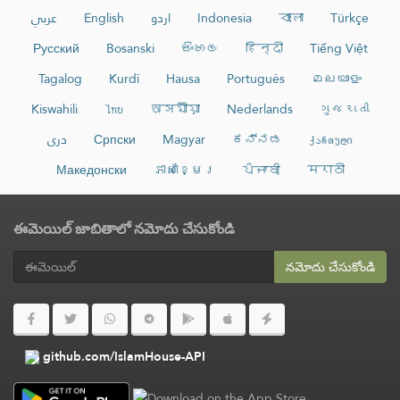
عربي
English
اردو
Indonesia
বাংলা
Türkçe
Русский
Bosanski
සිංහල
हिन्दी
Tiếng Việt
Tagalog
Kurdî
Hausa
Português
മലയാളം
Kiswahili
ไทย
অসমীয়া
Nederlands
ગુજરાતી
دری
Српски
Magyar
ಕನ್ನಡ
ქართული
Македонски
ភាសាខ្មែរ
ਪੰਜਾਬੀ
मराठी
ఈమెయిల్ జాబితాలో నమోదు చేసుకోండి
నమోదు చేసుకోండి
github.com/IslamHouse-API