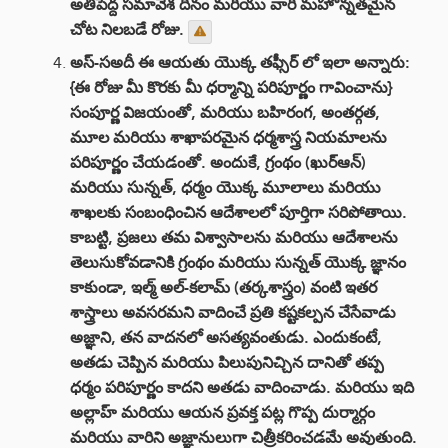
అతిపెద్ద సమావేశ దినం మరియు వారి మహోన్నతమైన
చోట నిలబడే రోజు.
అస్-సఅదీ ఈ ఆయతు యొక్క తఫ్సీర్ లో ఇలా అన్నారు:
{ఈ రోజు మీ కొరకు మీ ధర్మాన్ని పరిపూర్ణం గావించాను}
సంపూర్ణ విజయంతో, మరియు బహిరంగ, అంతర్గత,
మూల మరియు శాఖాపరమైన ధర్మశాస్త్ర నియమాలను
పరిపూర్ణం చేయడంతో. అందుకే, గ్రంథం (ఖుర్ఆన్)
మరియు సున్నత్, ధర్మం యొక్క మూలాలు మరియు
శాఖలకు సంబంధించిన ఆదేశాలలో పూర్తిగా సరిపోతాయి.
కాబట్టి, ప్రజలు తమ విశ్వాసాలను మరియు ఆదేశాలను
తెలుసుకోవడానికి గ్రంథం మరియు సున్నత్ యొక్క జ్ఞానం
కాకుండా, ఇల్మ్ అల్-కలామ్ (తర్కశాస్త్రం) వంటి ఇతర
శాస్త్రాలు అవసరమని వాదించే ప్రతి కష్టకల్పన చేసేవాడు
అజ్ఞాని, తన వాదనలో అసత్యవంతుడు. ఎందుకంటే,
అతడు చెప్పిన మరియు పిలుపునిచ్చిన దానితో తప్ప
ధర్మం పరిపూర్ణం కాదని అతడు వాదించాడు. మరియు ఇది
అల్లాహ్ మరియు ఆయన ప్రవక్త పట్ల గొప్ప దుర్మార్గం
మరియు వారిని అజ్ఞానులుగా చిత్రీకరించడమే అవుతుంది.