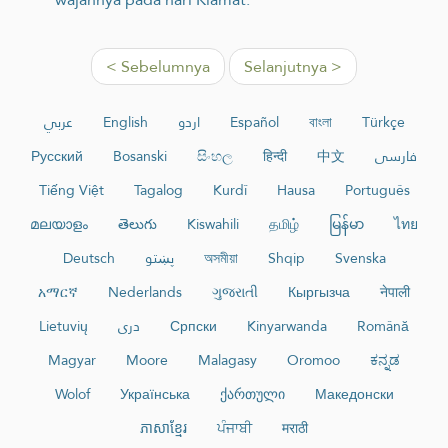
< Sebelumnya
Selanjutnya >
عربي
English
اردو
Español
বাংলা
Türkçe
Русский
Bosanski
සිංහල
हिन्दी
中文
فارسی
Tiếng Việt
Tagalog
Kurdî
Hausa
Português
മലയാളം
తెలుగు
Kiswahili
தமிழ்
မြန်မာ
ไทย
Deutsch
پښتو
অসমীয়া
Shqip
Svenska
አማርኛ
Nederlands
ગુજરાતી
Кыргызча
नेपाली
Lietuvių
دری
Српски
Kinyarwanda
Română
Magyar
Moore
Malagasy
Oromoo
ಕನ್ನಡ
Wolof
Українська
ქართული
Македонски
ភាសាខ្មែរ
ਪੰਜਾਬੀ
मराठी