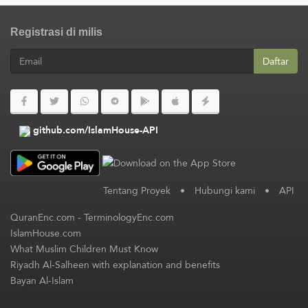
Registrasi di milis
Daftar
github.com/IslamHouse-API
Tentang Proyek
•
Hubungi kami
•
API
QuranEnc.com
-
TerminologyEnc.com
IslamHouse.com
What Muslim Children Must Know
Riyadh Al-Salheen with explanation and benefits
Bayan Al-Islam