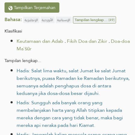
Tampilkan Terjemahan
Bahasa:
الإنجليزية
الأوردية
الإسبانية
Tampilan lengkap...
(49)
Klasifikasi
Keutamaan dan Adab
.
Fikih Doa dan Zikir
.
Doa-doa
Ma`ṡūr
Tampilan lengkap...
Hadis: Salat lima waktu, salat Jumat ke salat Jumat
berikutnya, puasa Ramadan ke Ramadan berikutnya,
semuanya adalah penghapus dosa di antara
keduanya jika dosa-dosa besar dijauhi.
Hadis: Sungguh ada banyak orang yang
membelanjakan harta yang Allah ‎titipkan kepada
mereka dengan cara yang tidak benar, maka bagi
mereka api neraka pada hari Kiamat.‎
Hadis: Janganlah kalian mencela orang-orang yang