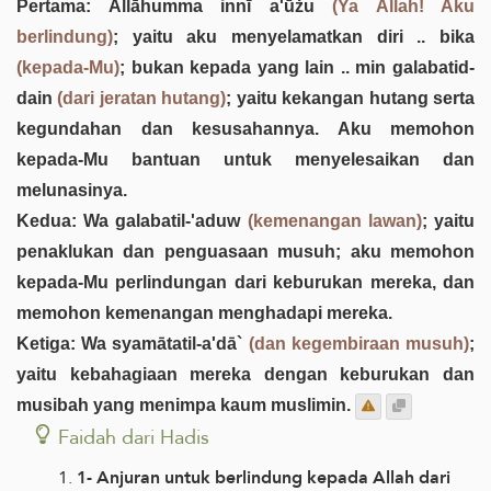
Pertama: Allāhumma innī a'ūżu
(Ya Allah! Aku
berlindung)
; yaitu aku menyelamatkan diri .. bika
(kepada-Mu)
; bukan kepada yang lain .. min galabatid-
dain
(dari jeratan hutang)
; yaitu kekangan hutang serta
kegundahan dan kesusahannya. Aku memohon
kepada-Mu bantuan untuk menyelesaikan dan
melunasinya.
Kedua: Wa galabatil-'aduw
(kemenangan lawan)
; yaitu
penaklukan dan penguasaan musuh; aku memohon
kepada-Mu perlindungan dari keburukan mereka, dan
memohon kemenangan menghadapi mereka.
Ketiga: Wa syamātatil-a'dā`
(dan kegembiraan musuh)
;
yaitu kebahagiaan mereka dengan keburukan dan
musibah yang menimpa kaum muslimin.
Faidah dari Hadis
1- Anjuran untuk berlindung kepada Allah dari