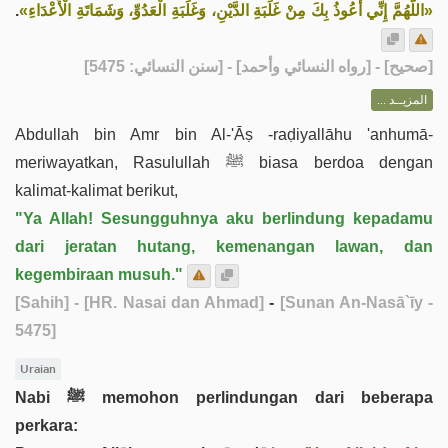
.
«اللَّهُمَّ إِنِّي أَعُوذُ بِكَ مِنْ غَلَبَةِ الدَّيْنِ، وَغَلَبَةِ الْعَدُوِّ، وَشَمَاتَةِ الْأَعْدَاءِ»
] - [رواه النسائي وأحمد] - [سنن النسائي: 5475]
صحيح
[
المزيــد ...
Abdullah bin Amr bin Al-'Āṣ -raḍiyallāhu 'anhumā-
meriwayatkan, Rasulullah ﷺ biasa berdoa dengan
kalimat-kalimat berikut,
"Ya Allah! Sesungguhnya aku berlindung kepadamu
dari jeratan hutang, kemenangan lawan, dan
kegembiraan musuh."
[Sahih]
- [HR. Nasai dan Ahmad]
-
[Sunan An-Nasā`īy -
5475]
Uraian
Nabi ﷺ memohon perlindungan dari beberapa
perkara: