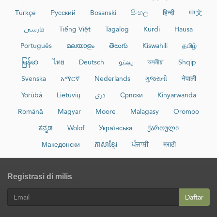
Türkçe
Русский
Bosanski
සිංහල
हिन्दी
中文
فارسی
Tiếng Việt
Tagalog
Kurdî
Hausa
Português
മലയാളം
తెలుగు
Kiswahili
தமிழ்
မြန်မာ
ไทย
Deutsch
پښتو
অসমীয়া
Shqip
Svenska
አማርኛ
Nederlands
ગુજરાતી
नेपाली
Yorùbá
Lietuvių
دری
Српски
Kinyarwanda
Română
Magyar
Moore
Malagasy
Oromoo
ಕನ್ನಡ
Wolof
Українська
ქართული
Македонски
ភាសាខ្មែរ
ਪੰਜਾਬੀ
मराठी
Registrasi di milis
Daftar