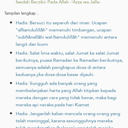
faedah Berzikir Pada Allah -'Azza wa Jalla-
Tampilan lengkap...
Hadis: Bersuci itu separuh dari iman. Ucapan
"alḥamdulillāh" memenuhi timbangan, ucapan
"subḥānallāhi wal-ḥamdulillāh" memenuhi antara
langit dan bumi
Hadis: Salat lima waktu, salat Jumat ke salat Jumat
berikutnya, puasa Ramadan ke Ramadan berikutnya,
semuanya adalah penghapus dosa di antara
keduanya jika dosa-dosa besar dijauhi.
Hadis: Sungguh ada banyak orang yang
membelanjakan harta yang Allah ‎titipkan kepada
mereka dengan cara yang tidak benar, maka bagi
mereka api neraka pada hari Kiamat.‎
Hadis: Janganlah kalian mencela orang-orang yang
telah meninggal, karena sesungguhnya mereka
telah mendapatkan (balasan) yang telah mereka