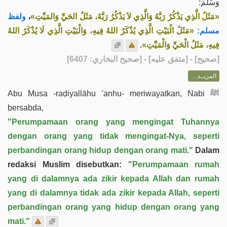
وَسَلَّمَ:
ولفظ
،
«مَثَلُ الَّذِي يَذْكُرُ رَبَّهُ وَالَّذِي لاَ يَذْكُرُ رَبَّهُ، مَثَلُ الحَيِّ وَالمَيِّتِ»
مسلم:
«مَثَلُ الْبَيْتِ الَّذِي يُذْكَرُ اللهُ فِيهِ، وَالْبَيْتِ الَّذِي لَا يُذْكَرُ اللهُ
.
فِيهِ، مَثَلُ الْحَيِّ وَالْمَيِّتِ»
] - [متفق عليه] - [صحيح البخاري: 6407]
صحيح
[
المزيــد ...
Abu Musa -raḍiyallāhu 'anhu- meriwayatkan, Nabi ﷺ
bersabda,
"Perumpamaan orang yang mengingat Tuhannya
dengan orang yang tidak mengingat-Nya, seperti
perbandingan orang hidup dengan orang mati."
Dalam
redaksi Muslim disebutkan:
"Perumpamaan rumah
yang di dalamnya ada zikir kepada Allah dan rumah
yang di dalamnya tidak ada zikir kepada Allah, seperti
perbandingan orang yang hidup dengan orang yang
mati."