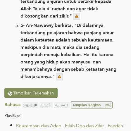
terkandung anjuran untuk berzikir kepada
Allah Ta'ala di rumah dan agar tidak
dikosongkan dari zikir."
5- An-Nawawiy berkata, "Di dalamnya
terkandung pelajaran bahwa panjang umur
dalam ketaatan adalah sebuah keutamaan,
meskipun dia mati, maka dia sedang
berpindah menuju kebaikan. Hal itu karena
orang yang hidup akan menyusul dan
menambahnya dengan sebab ketaatan yang
dikerjakannya."
Tampilkan Terjemahan
Bahasa:
الإنجليزية
الأوردية
الإسبانية
Tampilan lengkap...
(50)
Klasifikasi
Keutamaan dan Adab
.
Fikih Doa dan Zikir
.
Faedah-