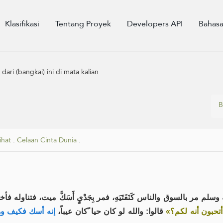
Klasifikasi
Tentang Proyek
Developers API
Bahas
dari (bangkai) ini di mata kalian
B
ihat
.
Celaan Cinta Dunia
.
مر بالسوق والناس كَنَفَتَيَهِ، فمر بِجَدْيٍ أَسَكَّ ميت، فتناوله فأخ
«تحبون أنه لكم؟
قالوا: والله لو كان حيا ًكان عيباً،
إنه أسك فكيف و: