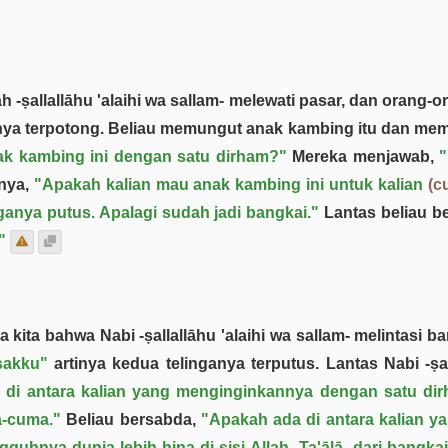
h -ṣallallāhu 'alaihi wa sallam- melewati pasar, dan orang-o
anya terpotong. Beliau memungut anak kambing itu dan me
ak kambing ini dengan satu dirham?"
Mereka menjawab,
"
anya,
"Apakah kalian mau anak kambing ini untuk kalian
(c
nganya putus. Apalagi sudah jadi bangkai."
Lantas beliau b
"
 kita bahwa Nabi -ṣallallāhu 'alaihi wa sallam- melintasi 
sakku"
artinya kedua telinganya terputus. Lantas Nabi -ṣa
 di antara kalian yang menginginkannya dengan satu di
a-cuma."
Beliau bersabda,
"Apakah ada di antara kalian y
guhnya dunia lebih hina di sisi Allah -Ta'ālā- dari bangka