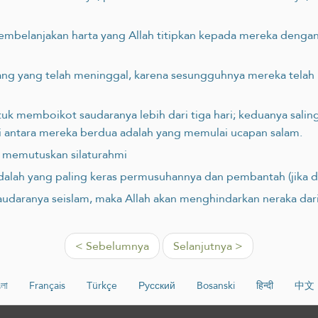
belanjakan harta yang Allah ‎titipkan kepada mereka dengan 
ang yang telah meninggal, karena sesungguhnya mereka telah
tuk memboikot saudaranya lebih dari tiga hari; keduanya salin
 di antara mereka berdua adalah yang memulai ucapan salam.
g memutuskan silaturahmi
adalah yang paling keras permusuhannya dan pembantah (jika 
daranya seislam, maka Allah akan menghindarkan neraka dari
< Sebelumnya
Selanjutnya >
ংলা
Français
Türkçe
Русский
Bosanski
हिन्दी
中文