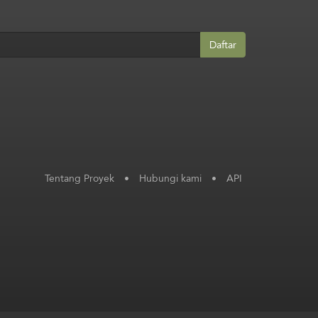
Daftar
Tentang Proyek
•
Hubungi kami
•
API