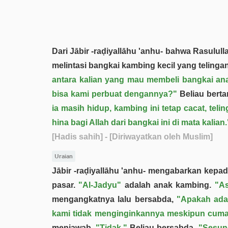
Dari Jābir -raḍiyallāhu 'anhu- bahwa Rasululla
melintasi bangkai kambing kecil yang teling
antara kalian yang mau membeli bangkai an
bisa kami perbuat dengannya?"
Beliau bert
ia masih hidup, kambing ini tetap cacat, teli
hina bagi Allah dari bangkai ini di mata kalian.
[Hadis sahih]
- [Diriwayatkan oleh Muslim]
Uraian
Jābir -raḍiyallāhu 'anhu- mengabarkan kepada
pasar.
"Al-Jadyu"
adalah anak kambing.
"A
mengangkatnya lalu bersabda,
"Apakah ada
kami tidak menginginkannya meskipun cum
menjawab,
"Tidak."
Beliau bersabda,
"Sesung