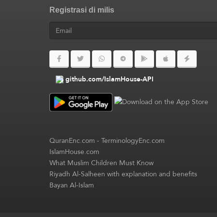
Registrasi di milis
github.com/IslamHouse-API
QuranEnc.com
-
TerminologyEnc.com
IslamHouse.com
What Muslim Children Must Know
Riyadh Al-Salheen with explanation and benefits
Bayan Al-Islam