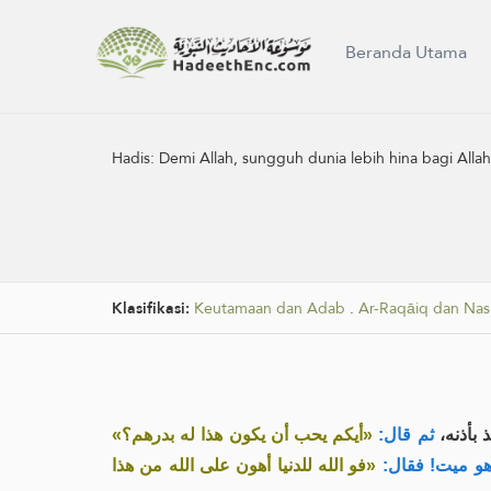
Beranda Utama
Hadis:
Demi Allah, sungguh dunia lebih hina bagi Allah 
Klasifikasi:
Keutamaan dan Adab
.
Ar-Raqāiq dan Nas
ذ بأذنه
ثم قال:
«أيكم يحب أن يكون هذا له بدرهم؟»
هو ميت! فقال
«فو الله للدنيا أهون على الله من هذا