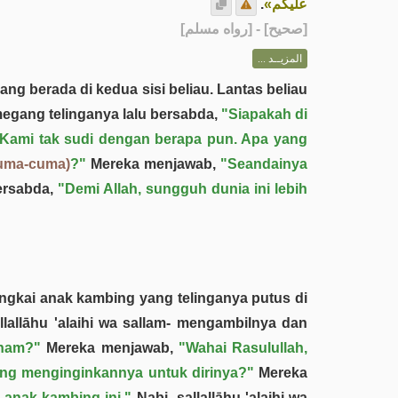
.
عليكم»
] - [رواه مسلم]
صحيح
[
المزيــد ...
rang berada di kedua sisi beliau. Lantas beliau
megang telinganya lalu bersabda,
"Siapakah di
Kami tak sudi dengan berapa pun. Apa yang
uma-cuma)
?"
Mereka menjawab,
"Seandainya
ersabda,
"Demi Allah, sungguh dunia ini lebih
bangkai anak kambing yang telinganya putus di
llallāhu 'alaihi wa sallam- mengambilnya dan
rham?"
Mereka menjawab,
"Wahai Rasulullah,
ang menginginkannya untuk dirinya?"
Mereka
i anak kambing ini."
Nabi -ṣallallāhu 'alaihi wa