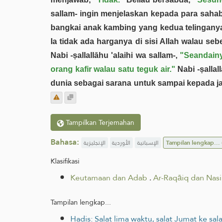
sallam- ingin menjelaskan kepada para sahaba
bangkai anak kambing yang kedua telinganya t
Ia tidak ada harganya di sisi Allah walau s
Nabi -ṣallallāhu 'alaihi wa sallam-,
"Seandainy
orang kafir walau satu teguk air."
Nabi -ṣalla
dunia sebagai sarana untuk sampai kepada ja
Tampilkan Terjemahan
Bahasa:
الإنجليزية
الأوردية
الإسبانية
Tampilan lengkap...
Klasifikasi
Keutamaan dan Adab
.
Ar-Raqāiq dan Nasi
Tampilan lengkap...
Hadis: Salat lima waktu, salat Jumat ke 