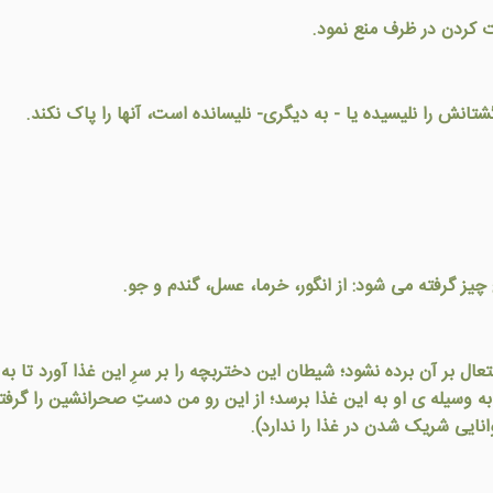
ت کردن در ظرف منع نمود.
شتانش را نليسيده يا - به ديگری- نليسانده است، آنها را پاک نکند.
ز گرفته می شود: از انگور، خرما، عسل، گندم و جو.
عال بر آن برده نشود؛ شيطان اين دختربچه را بر سرِ اين غذا آورد تا ب
ه وسيله ی او به اين غذا برسد؛ از اين رو من دستِ صحرانشين را گرف
ايی شريک شدن در غذا را ندارد).