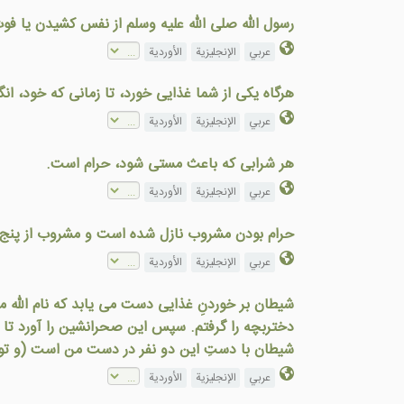
رسول الله صلى الله عليه وسلم از نفس کشيدن يا فو
عربي
الإنجليزية
الأوردية
هرگاه يکی از شما غذايی خورد، تا زمانی که خود، انگ
عربي
الإنجليزية
الأوردية
هر شرابی كه باعث مستی شود، حرام است.
عربي
الإنجليزية
الأوردية
حرام بودن مشروب نازل شده است و مشروب از پنج چي
عربي
الإنجليزية
الأوردية
شيطان بر خوردنِ غذايی دست می يابد که نام الله مت
دختربچه را گرفتم. سپس اين صحرانشين را آورد تا ب
شيطان با دستِ اين دو نفر در دست من است (و توان
عربي
الإنجليزية
الأوردية