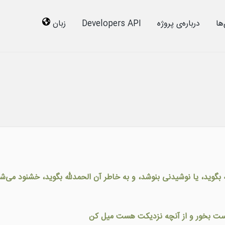
ها
درباره‌ى پروژه
Developers API
زبان
له بگويد، يا نوشيدنى بنوشد، و به خاطر آن الحمدلله بگويد، خشنود مى‌ش
ت راست بخور و از آنچه نزدیکت هست میل کن