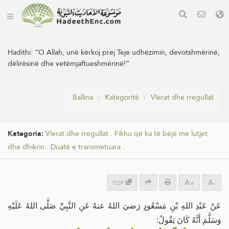
Hadithi:
“O Allah, unë kërkoj prej Teje udhëzimin, devotshmërinë,
dëlirësinë dhe vetëmjaftueshmërinë!”
Ballina
Kategoritë
Vlerat dhe rregullat
Kategoria:
Vlerat dhe rregullat
.
Fikhu që ka të bëjë me lutjet
dhe dhikrin
.
Duatë e transmetuara
.
PDF
+
-
عَنْ عَبْدِ اللهِ بْنِ مَسْعُودٍ رَضيَ اللهُ عنهُ عَنِ النَّبِيِّ صَلَّى اللهُ عَلَيْهِ
وَسَلَّمَ أَنَّهُ كَانَ يَقُولُ: