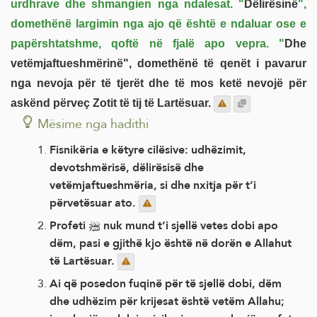
urdhrave dhe shmangien nga ndalesat. "
Dëlirësinë
",
domethënë largimin nga ajo që është e ndaluar ose e
papërshtatshme, qoftë në fjalë apo vepra. "
Dhe
vetëmjaftueshmërinë", domethënë të qenët i pavarur
nga nevoja për të tjerët dhe të mos ketë nevojë për
askënd përveç Zotit të tij të Lartësuar.
Mësime nga hadithi
Fisnikëria e këtyre cilësive: udhëzimit,
devotshmërisë, dëlirësisë dhe
vetëmjaftueshmëria, si dhe nxitja për t’i
përvetësuar ato.
Profeti ﷺ nuk mund t’i sjellë vetes dobi apo
dëm, pasi e gjithë kjo është në dorën e Allahut
të Lartësuar.
Ai që posedon fuqinë për të sjellë dobi, dëm
dhe udhëzim për krijesat është vetëm Allahu;