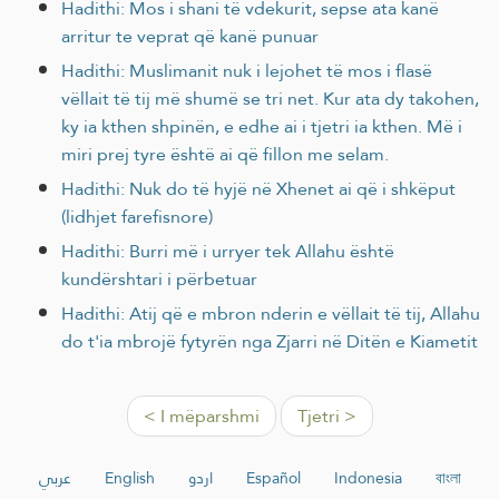
Hadithi: Mos i shani të vdekurit, sepse ata kanë
arritur te veprat që kanë punuar
Hadithi: Muslimanit nuk i lejohet të mos i flasë
vëllait të tij më shumë se tri net. Kur ata dy takohen,
ky ia kthen shpinën, e edhe ai i tjetri ia kthen. Më i
miri prej tyre është ai që fillon me selam.
Hadithi: Nuk do të hyjë në Xhenet ai që i shkëput
(lidhjet farefisnore)
Hadithi: Burri më i urryer tek Allahu është
kundërshtari i përbetuar
Hadithi: Atij që e mbron nderin e vëllait të tij, Allahu
do t'ia mbrojë fytyrën nga Zjarri në Ditën e Kiametit
< I mëparshmi
Tjetri >
عربي
English
اردو
Español
Indonesia
বাংলা