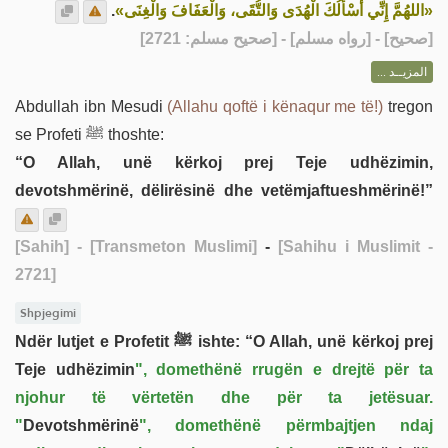
.
«اللهُمَّ إِنِّي أَسْأَلُكَ الْهُدَى وَالتُّقَى، وَالْعَفَافَ وَالْغِنَى»
] - [رواه مسلم] - [صحيح مسلم: 2721]
صحيح
[
المزيــد ...
Abdullah ibn Mesudi
(Allahu qoftë i kënaqur me të!)
tregon
se Profeti ﷺ thoshte:
“O Allah, unë kërkoj prej Teje udhëzimin,
devotshmërinë, dëlirësinë dhe vetëmjaftueshmërinë!”
[Sahih]
- [Transmeton Muslimi]
-
[Sahihu i Muslimit -
2721]
Shpjegimi
Ndër lutjet e Profetit ﷺ ishte: “O Allah, unë kërkoj prej
Teje udhëzimin
", domethënë rrugën e drejtë për ta
njohur të vërtetën dhe për ta jetësuar.
"
Devotshmërinë
", domethënë përmbajtjen ndaj