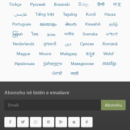
Türkçe
Русский
Bosanski
සිංහල
हिन्दी
中文
فارسی
Tiếng Việt
Tagalog
Kurdî
Hausa
Português
മലയാളം
తెలుగు
Kiswahili
தமிழ்
မြန်မာ
ไทย
پښتو
অসমীয়া
Svenska
አማርኛ
Nederlands
ગુજરાતી
دری
Српски
Română
Magyar
Moore
Malagasy
ಕನ್ನಡ
Wolof
Українська
ქართული
Македонски
ភាសាខ្មែរ
ਪੰਜਾਬੀ
मराठी
Abonohu në listën e emailave
Abonohu