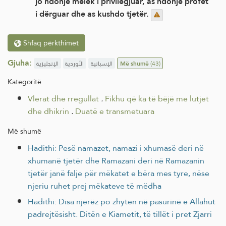
jo ndonjë melek i privilegjuar, as ndonjë profet
i dërguar dhe as kushdo tjetër.
Shfaq përkthimet
Gjuha:
الإنجليزية
الأوردية
الإسبانية
Më shumë
(43)
Kategoritë
Vlerat dhe rregullat
.
Fikhu që ka të bëjë me lutjet
dhe dhikrin
.
Duatë e transmetuara
Më shumë
Hadithi: Pesë namazet, namazi i xhumasë deri në
xhumanë tjetër dhe Ramazani deri në Ramazanin
tjetër janë falje për mëkatet e bëra mes tyre, nëse
njeriu ruhet prej mëkateve të mëdha
Hadithi: Disa njerëz po zhyten në pasurinë e Allahut
padrejtësisht. Ditën e Kiametit, të tillët i pret Zjarri