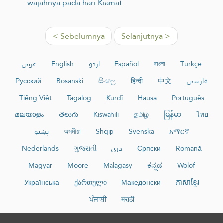
wajahnya pada hari Kiamat.
< Sebelumnya
Selanjutnya >
عربي
English
اردو
Español
বাংলা
Türkçe
Русский
Bosanski
සිංහල
हिन्दी
中文
فارسی
Tiếng Việt
Tagalog
Kurdî
Hausa
Português
മലയാളം
తెలుగు
Kiswahili
தமிழ்
မြန်မာ
ไทย
پښتو
অসমীয়া
Shqip
Svenska
አማርኛ
Nederlands
ગુજરાતી
دری
Српски
Română
Magyar
Moore
Malagasy
ಕನ್ನಡ
Wolof
Українська
ქართული
Македонски
ភាសាខ្មែរ
ਪੰਜਾਬੀ
मराठी