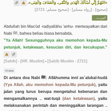
.
«اللهُمَّ إِنِّي أَسْأَلُكَ الْهُدَى وَالتُّقَى، وَالْعَفَافَ وَالْغِنَى»
] - [رواه مسلم] - [صحيح مسلم: 2721]
صحيح
[
المزيــد ...
Abdullah bin Mas'ūd -raḍiyallāhu 'anhu- meriwayatkan dari
Nabi ﷺ, bahwa beliau biasa bersabda,
"Ya Allah! Sesungguhnya aku memohon kepada-Mu
petunjuk, ketakwaan, kesucian diri, dan kecukupan."
[Sahih]
- [HR. Muslim]
-
[Ṣaḥīḥ Muslim - 2721]
Uraian
Di antara doa Nabi ﷺ: Allāhumma innī as`alukal-hudā
(Yya Allah, aku memohon kepada-Mu petunjuk)
, yaitu
jalan yang lurus berupa mengetahui kebenaran dan
mengamalkannya .. wat-tuqā
(dan ketakwaan)
, yaitu
melaksanakan perintah dan meninggalkan larangan ..