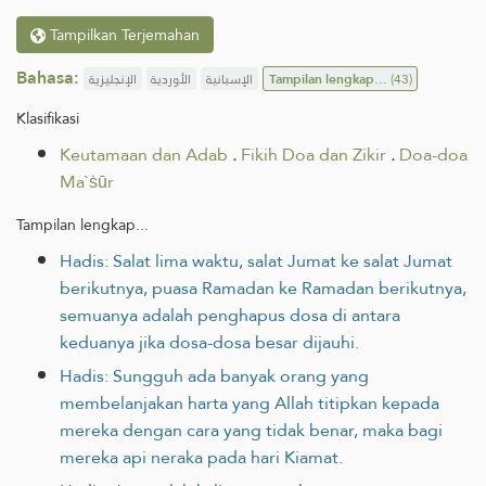
Tampilkan Terjemahan
Bahasa:
الإنجليزية
الأوردية
الإسبانية
Tampilan lengkap...
(43)
Klasifikasi
Keutamaan dan Adab
.
Fikih Doa dan Zikir
.
Doa-doa
Ma`ṡūr
Tampilan lengkap...
Hadis: Salat lima waktu, salat Jumat ke salat Jumat
berikutnya, puasa Ramadan ke Ramadan berikutnya,
semuanya adalah penghapus dosa di antara
keduanya jika dosa-dosa besar dijauhi.
Hadis: Sungguh ada banyak orang yang
membelanjakan harta yang Allah ‎titipkan kepada
mereka dengan cara yang tidak benar, maka bagi
mereka api neraka pada hari Kiamat.‎