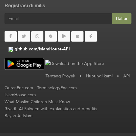
Registrasi di milis
Daftar
github.com/IslamHouse-API
Tentang Proyek
•
Hubungi kami
•
API
QuranEnc.com
-
TerminologyEnc.com
IslamHouse.com
What Muslim Children Must Know
Riyadh Al-Salheen with explanation and benefits
Bayan Al-Islam