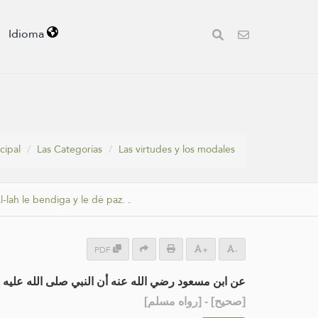
Idioma
cipal
Las Categorías
Las virtudes y los modales
l-lah le bendiga y le dé paz.
.
PDF
+
-
عن ابن مسعود رضي الله عنه أن النبي صلى الله علي:
] - [رواه مسلم]
صحيح
[