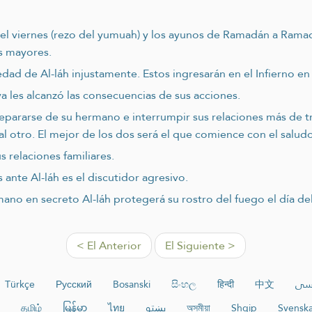
 del viernes (rezo del yumuah) y los ayunos de Ramadán a Rama
s mayores.
ad de Al-láh injustamente. Estos ingresarán en el Infierno en 
a les alcanzó las consecuencias de sus acciones.
separarse de su hermano e interrumpir sus relaciones más de
al otro. El mejor de los dos será el que comience con el saludo
s relaciones familiares.
ante Al-láh es el discutidor agresivo.
no en secreto Al-láh protegerá su rostro del fuego el día del 
< El Anterior
El Siguiente >
Türkçe
Русский
Bosanski
සිංහල
हिन्दी
中文
سی
தமிழ்
မြန်မာ
ไทย
پښتو
অসমীয়া
Shqip
Svensk