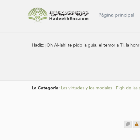
Página principal
Hadiz:
¡Oh Al-lah! te pido la guía, el temor a Ti, la hon
La Categoría:
Las virtudes y los modales
.
Fiqh de las 