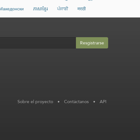
Македонски
ភាសាខ្មែរ
ਪੰਜਾਬੀ
मराठी
Resgistrarse
Sobre el proyecto
•
Contáctanos
•
API