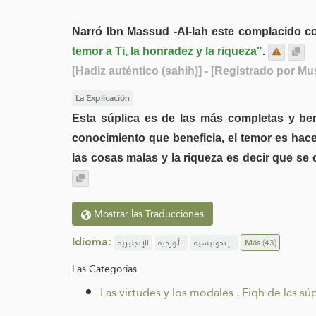
Narró Ibn Massud -Al-lah este complacido con
temor a Ti, la honradez y la riqueza"
.
[Hadiz auténtico (sahih)]
- [Registrado por Mu
La Explicación
Esta súplica es de las más completas y bene
conocimiento que beneficia, el temor es hac
las cosas malas y la riqueza es decir que se 
Mostrar las Traducciones
Idioma:
الإنجليزية
الأوردية
الإندونيسية
Más
(43)
Las Categorías
Las virtudes y los modales
.
Fiqh de las súp