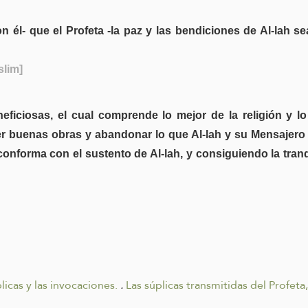
 él- que el Profeta -la paz y las bendiciones de Al-lah se
slim]
ficiosas, el cual comprende lo mejor de la religión y l
er buenas obras y abandonar lo que Al-lah y su Mensajero 
conforma con el sustento de Al-lah, y consiguiendo la tranq
licas y las invocaciones.
.
Las súplicas transmitidas del Profeta,