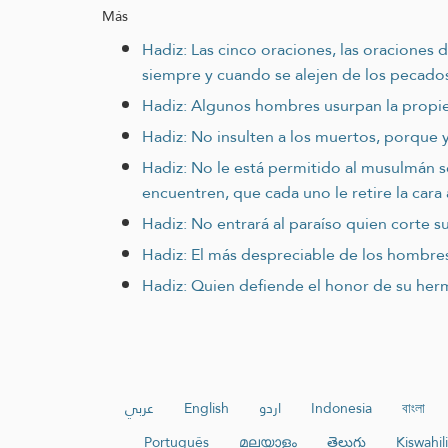
Más
Hadiz: Las cinco oraciones, las oraciones
siempre y cuando se alejen de los pecado
Hadiz: Algunos hombres usurpan la propied
Hadiz: No insulten a los muertos, porque y
Hadiz: No le está permitido al musulmán 
encuentren, que cada uno le retire la cara 
Hadiz: No entrará al paraíso quien corte su
Hadiz: El más despreciable de los hombres 
Hadiz: Quien defiende el honor de su herma
عربي
English
اردو
Indonesia
বাংলা
Português
മലയാളം
తెలుగు
Kiswahili