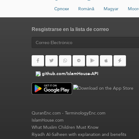
Српски
Română
Magyar
Moor
Resgistrarse en la lista de correo
github.com/IslamHouse-API
QuranEnc.com
-
TerminologyEnc.com
IslamHouse.com
What Muslim Children Must Know
Riyadh Al-Salheen with explanation and benefits