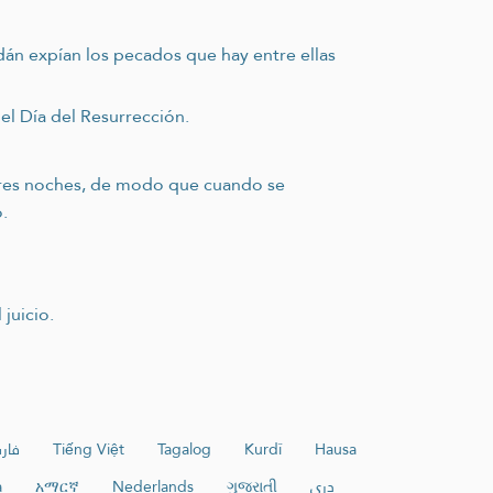
dán expían los pecados que hay entre ellas
el Día del Resurrección.
 tres noches, de modo que cuando se
.
juicio.
فار
Tiếng Việt
Tagalog
Kurdî
Hausa
a
አማርኛ
Nederlands
ગુજરાતી
دری