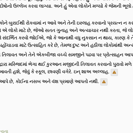
 દોષોનો ઉલ્લેખ કરવા લાગ્યા. અને હું એવા લોકોને મળ્યો કે જેમની ભૂલો
કોને બુરાઈથી રોકવામાં ન આવે અને તેની ઇસ્લાહ કરવાનો પ્રયત્ન ન 
એ લોકો માટે છે, જેઓ સતત ગુનાહ અને અત્યાચાર નથી કરતા, જે લોકો 
 સંદર્ભિત કરવો જોઈએ, જો કે આનાથી વધુ નુકસાન ન થાય, કારણ કે તેના 
હોંચાડવા માટે ઉત્સાહિત કરે છે, તેમજ દુષ્ટ અને હઠીલા લોકોમાંથી અન્
 તિલાવત અને તેને એકબીજા વચ્ચે સમજીને પઢવા પર પ્રોત્સાહન આપવા
રા મસ્જિદમાં ભેગા થઈ કુરઆન મજીદની તિલાવત કરવાનો પુરાવો મળે છે...
ી હશે, જેવું કે સ્કૂલ, છાવણી વગેરે. ઇન્ શાઅ અલ્લાહ.
 આપે છે, કોઈના નસબ અને વંશ પ્રમાણે આપતો નથી.
ત્વતા