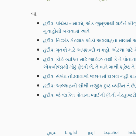
વધુ
હદીષ: પાંચેય નમાઝો, એક જુમ્આથી લઈને બીજ
ગુનાહોથી બચવામાં આવે
હદીષ: નિઃશંક કેટલાક લોકો અલ્લાહના માલમાં અવ
હદીષ: મૃતકો માટે અપશબ્દો ન કહો, એટલા માટે ક
હદીષ: કોઈ વ્યક્તિ માટે જાઈઝ નથી કે તે પોતાન
એકબીજાથી મોઢું ફેરવી લે, તે બન્ને માંથી શ્રેષ્
હદીષ: સંબંધ તોડવાવાળો જન્નતમાં દાખલ નહીં થ
હદીષ: અલ્લાહની સૌથી નજીક દુષ્ટ વ્યક્તિ તે છ
હદીષ: જે વ્યક્તિ પોતાના ભાઈની (તેની ગેરહા
عربي
English
اردو
Español
Indo