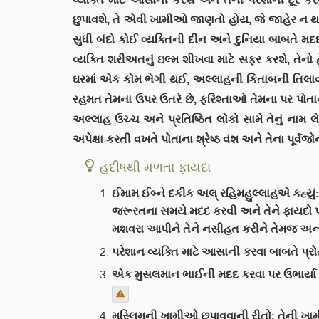
છુપાવશે, તે એવી ખામીઓ જાણતો હોય, જે જાહેર ન થ
સુધી બંદો કોઈ વ્યક્તિની દીન અને દુનિયા બાબતે મદ
વ્યક્તિ શરીઅતનું ઇલ્મ શીખવા માટે સફર કરશે, તેનો 
ઘરમાં એક કોમ ભેગી થઈ, અલ્લાહની કિતાબની તિલાવત
રહમત તેમના ઉપર ઉતરે છે, ફરિશ્તાઓ તેમના પર પોતાની પ
અલ્લાહ ઉચ્ચ અને પ્રતિષ્ઠિત લોકો સામે તેનું નામ લ
અપેક્ષા કરતી વખતે પોતાના શ્રેષ્ઠ વંશ અને તેના પૂર
હદીષથી મળતા ફાયદા
ઈમામ ઈબ્ને દકીક અલ્ રહિમહુલ્લાહએ કહ્યું
જરૂરતના સમયે મદદ કરવી અને તેને ફાયદો પહોંચ
મશવરા આપીને તેને નસીહત કરીને તેમજ અન્
પરેશાન વ્યક્તિ માટે આસાની કરવા બાબતે પ્રો
એક મુસલમાન ભાઈની મદદ કરવા પર ઉભાર્યા છે,
મુસ્લિમની ખામીઓ છુપાવવાની રીતો: તેની ખામી