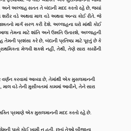
ને અલ્લાહ સતત તે બંદાની મદદ કરતો રહે છે, જ્યાં
ાના શરીર વડે અથવા માલ વડે અથવા અન્ય કોઈ રીતે. જે
ન્નતનો માર્ગ સરળ કરી દેશે. અલ્લાહના ઘરો માંથી કોઈ
ા તેમના માટે શાંતિ અને ઉન્નતિ ઉતારશે, અલ્લાહની
 પ્રશંસા કરે છે, બંદાની પ્રતિષ્ઠા માટે પૂરતું છે કે
ાથમિકતા મેળવી શકશે નહીં, તેથી, તેણે સારા કાર્યોની
વર્ણન કરવામાં આવ્યા છે, તેમાંથી એક મુસલમાનની
, માલ વડે તેની મુસીબતમાં કામમાં આવીને, તેને સારા
 શક્તિ પ્રમાણે એક મુસલમાનની મદદ કરતો રહે છે.
ે જેમની પાસે કોઈ ખામી ન હતી, છતાં તેઓ બીજાના