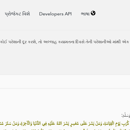
પ્રોજેકટ વિશે
Developers API
ભાષા
કોઈ પરેશાની દૂર કરશે, તો અલ્લાહ કયામતના દિવસે તેની પરેશાનીઓ માંથી એક પ
سَلَّمَ
بِ يَوْمِ الْقِيَامَةِ، وَمَنْ يَسَّرَ عَلَى مُعْسِرٍ يَسَّرَ اللهُ عَلَيْهِ فِي الدُّنْيَا وَالْآخِرَةِ، وَمَنْ سَتَرَ مُسْلِ