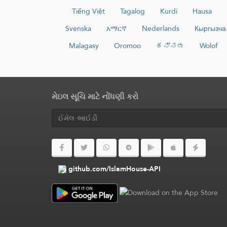
Tiếng Việt
Tagalog
Kurdî
Hausa
Svenska
አማርኛ
Nederlands
Кыргызча
Malagasy
Oromoo
ಕನ್ನಡ
Wolof
મેઇલ સૂચિ માટે નોંધણી કરો
github.com/IslamHouse-API