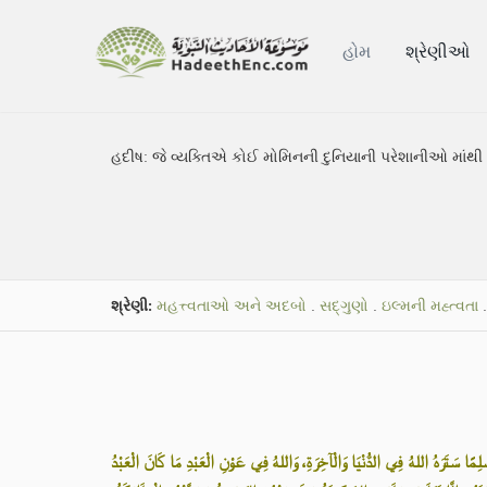
હોમ
શ્રેણીઓ
હદીષ:
જે વ્યક્તિએ કોઈ મોમિનની દુનિયાની પરેશાનીઓ માંથી 
શ્રેણી:
મહત્ત્વતાઓ અને અદબો
.
સદ્ગુણો
.
ઇલ્મની મહ્ત્વતા
.
«مًا سَتَرَهُ اللهُ فِي الدُّنْيَا وَالْآخِرَةِ، وَاللهُ فِي عَوْنِ الْعَبْدِ مَا كَانَ الْعَبْدُ