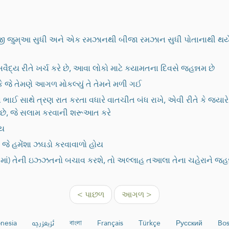
ી જુમ્આ સુધી અને એક રમઝાનથી બીજા રમઝાન સુધી પોતાનાથી થયેલ ગ
ૈદ્ય રીતે ખર્ચ કરે છે, આવા લોકો માટે કયામતના દિવસે જહન્નમ છે
ે જે તેમણે આગળ મોકલ્યું તે તેમને મળી ગઈ
ા ભાઈ સાથે ત્રણ રાત કરતા વધારે વાતચીત બંધ રાખે, એવી રીતે કે જ્ય
ઠ તે છે, જે સલામ કરવાની શરૂઆત કરે
ાય
ે, જે હમેંશા ઝઘડો કરવાવાળો હોય
જરીમાં) તેની ઇઝ્ઝતનો બચાવ કરશે, તો અલ્લાહ તઆલા તેના ચહેરાને જ
< પાછળ
આગળ >
nesia
ئۇيغۇرچە
বাংলা
Français
Türkçe
Русский
Bos