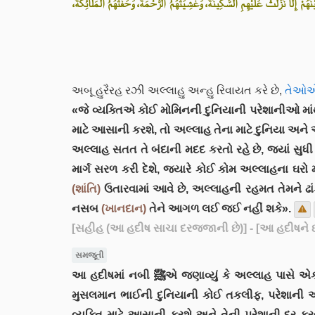
 إِلَّا نَزَلَتْ عَلَيْهِمِ السَّكِينَةُ، وَغَشِيَتْهُمُ الرَّحْمَةُ، وَحَفَّتْهُمُ الْمَلَائِكَةُ
અબૂ હુરૈરહ રઝી અલ્લાહુ અન્હુ રિવાયત કરે છે,
તેઓએ ક
«જે વ્યક્તિએ કોઈ મોમિનની દુનિયાની પરેશાનીઓ માંથ
માટે આસાની કરશે, તો અલ્લાહ તેના માટે દુનિયા અન
અલ્લાહ સતત તે બંદાની મદદ કરતો રહે છે, જ્યાં સુધી બ
માર્ગ સરળ કરી દેશે, જ્યારે કોઈ કોમ અલ્લાહના ઘ
(શાંતિ)
ઉતારવામાં આવે છે, અલ્લાહની રહમત તેમને ઢાંક
નસબ
(ખાનદાન)
તેને આગળ લઈ જઈ નહીં શકે».
[સહીહ (આ હદીષ સાચા દરજજાની છે)]
- [આ હદીષને ઈ
સમજૂતી
આ હદીષમાં નબી ﷺએ જણાવ્યું કે અલ્લાહ પાસે એક મુસલમાનને તેના મુસલમાન ભાઈ સાથે કરવામાં આવતા વ્યવહાર પ્રમાણે બદલો આપવામાં આવે છે, બસ જે વ્યક્તિ પોતાના
મુસલમાન ભાઈની દુનિયાની કોઈ તકલીફ, પરેશાની અથ
વ્યક્તિ માટે આસાની કરશે અને તેની પરેશાની દૂર 