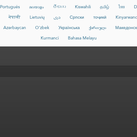
Português
മലയാളം
తెలుగు
Kiswahili
தமிழ்
ไทย
D
नेपाली
Lietuvių
دری
Српски
тоҷикӣ
Kinyarwan
Azərbaycan
O‘zbek
Українська
ქართული
Македонс
Kurmancî
Bahasa Melayu