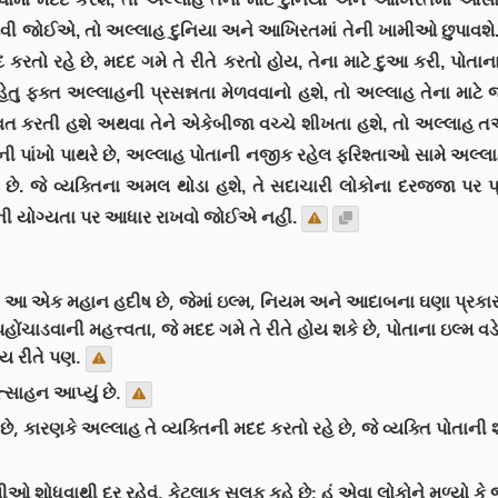
વી જોઈએ, તો અલ્લાહ દુનિયા અને આખિરતમાં તેની ખામીઓ છુપાવશે. અ
દ કરતો રહે છે, મદદ ગમે તે રીતે કરતો હોય, તેના માટે દુઆ કરી, પોત
હેતુ ફક્ત અલ્લાહની પ્રસન્નતા મેળવવાનો હશે, તો અલ્લાહ તેના માટે જ
 કરતી હશે અથવા તેને એકેબીજા વચ્ચે શીખતા હશે, તો અલ્લાહ તઆલ
ાંખો પાથરે છે, અલ્લાહ પોતાની નજીક રહેલ ફરિશ્તાઓ સામે અલ્લાહ તેમની
ે છે. જે વ્યક્તિના અમલ થોડા હશે, તે સદાચારી લોકોના દરજ્જા પર પ્ર
્વજોની યોગ્યતા પર આધાર રાખવો જોઈએ નહીં.
: આ એક મહાન હદીષ છે, જેમાં ઇલ્મ, નિયમ અને આદાબના ઘણા પ્રકાર 
ાડવાની મહત્ત્વતા, જે મદદ ગમે તે રીતે હોય શકે છે, પોતાના ઇલ્મ વડે
ય રીતે પણ.
ત્સાહન આપ્યું છે.
 કારણકે અલ્લાહ તે વ્યક્તિની મદદ કરતો રહે છે, જે વ્યક્તિ પોતાની
ઓ શોધવાથી દૂર રહેવું. કેટલાક સલફ કહે છે: હું એવા લોકોને મળ્યો ક