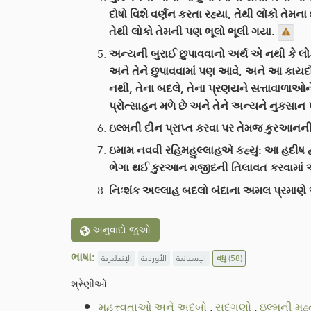
દોષો વિશે વર્ણન કરતા રહ્યા, તેથી લોકો તેમના
તેથી લોકો તેમની પણ ભૂલો ભૂલી ગયા.
અન્યની બુરાઈ છુપાવવાનો અર્થ એ નથી કે લો
અને તેને છુપાવવામાં પણ આવે, અને આ કાયદો 
નથી, તેના બદલે, તેના પ્રણયને સત્તાવાળાઓને
પ્રોત્સાહન મળે છે અને તેને અન્યને નુકસાન પ
ઇલ્મની દીન પ્રાપ્ત કરવા પર તેમજ કુરઆનની
ઇમામ નવવી રહિમહુલ્લાહએ કહ્યું: આ હદીષ દ્વા
ભેગા થઈ કુરઆન મજીદની તિલાવત કરવામાં આવત
નિઃશંક અલ્લાહ બદલો બંદાના અમલ પ્રમાણે
અનુવાદો જુઓ
ભાષા:
الإنجليزية
الأوردية
الإسبانية
વધુ
(58)
શ્રેણીઓ
મહત્ત્વતાઓ અને અદબો
.
સદ્ગુણો
.
ઇલ્મની મહ્