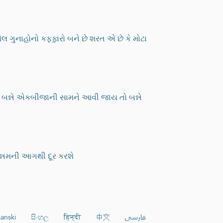
ુનાહોનો કફફ઼ારો બને છે શરત એ છે કે મોટા
ારે બન્ને એકબીજાની સામને આવી જાય તો બન્ને
હન્નમની આગથી દૂર કરશે
anski
සිංහල
हिन्दी
中文
فارسی