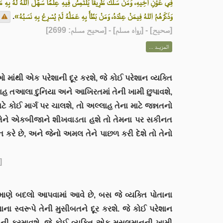
فِي عَوْنِ أَخِيهِ، وَمَنْ سَلَكَ طَرِيقًا يَلْتَمِسُ فِيهِ عِلْمًا سَهَّلَ اللهُ لَهُ بِهِ طَرِيق،
.
وَذَكَرَهُمُ اللهُ فِيمَنْ عِنْدَهُ، وَمَنْ بَطَّأَ بِهِ عَمَلُهُ لَمْ يُسْرِعْ بِهِ نَسَبُهُ»
] - [رواه مسلم] - [صحيح مسلم: 2699]
صحيح
[
المزيــد ...
માંથી એક પરેશાની દૂર કરશે, જે કોઈ પરેશાન વ્યક્તિ
લાહ તઆલા દુનિયા અને આખિરતમાં તેની ખામી છુપાવશે,
ાટે કોઈ માર્ગ પર ચાલશે, તો અલ્લાહ તેના માટે જન્નતનો
ે તેને એકબીજાને શીખવાડતા હશે તો તેમના પર સકીનત
ન કરે છે, અને જેનો અમલ તેને પાછળ કરી દેશે તો તેનો
]
સ્વરૂપે તેની મુસીબતને દૂર કરશે. જે કોઈ પરેશાન
સાની ફરમાવશે. જે કોઈ વ્યક્તિ એક મુસલમાનની ખામી