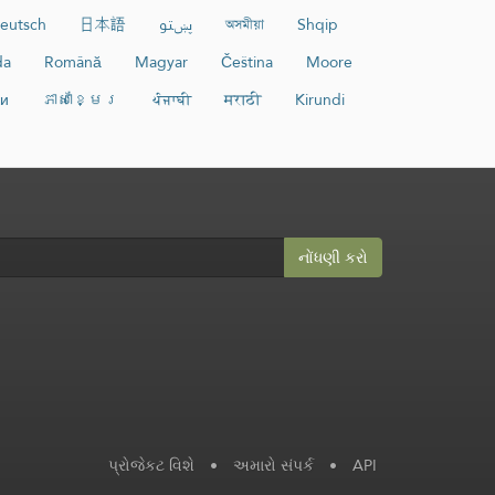
eutsch
日本語
پښتو
অসমীয়া
Shqip
da
Română
Magyar
Čeština
Moore
ки
ភាសាខ្មែរ
ਪੰਜਾਬੀ
मराठी
Kirundi
નોંધણી કરો
પ્રોજેકટ વિશે
•
અમારો સંપર્ક
•
API