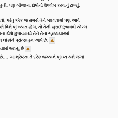
 હતી, પણ બીજાના દોષોનો ઉલ્લેખ કરવાનું ટાળ્યું,
કરવો, પરંતુ એક જ સમયે તેને બદલવામાં પણ આવે
વિશે પ્રખ્યાત હોય, તો તેની બુરાઈ છુપાવવી યોગ્ય
દોષો છુપાવવાથી તેને તેના ભ્રષ્ટાચારમાં
ય લોકોને પ્રોત્સાહન આપે છે.
માં આપ્યું છે
. આ શ્રેષ્ઠતા તે દરેક જગ્યાને પ્રાપ્ત થશે જ્યાં