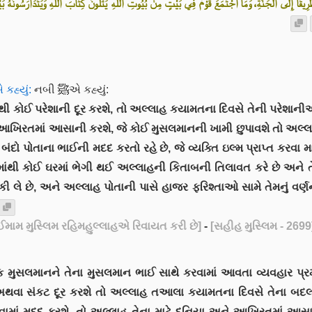
ًا إِلَى الْجَنَّةِ، وَمَا اجْتَمَعَ قَوْمٌ فِي بَيْتٍ مِنْ بُيُوتِ اللهِ يَتْلُونَ كِتَابَ اللهِ وَيَتَدَارَسُونَهُ بَيْنَهُمْ
હ્યું:
નબી ﷺએ કહ્યું:
ી કોઈ પરેશાની દૂર કરશે, તો અલ્લાહ કયામતના દિવસે તેની પરેશાનીઓ 
ે આખિરતમાં આસાની કરશે, જે કોઈ મુસલમાનની ખામી છુપાવશે તો અલ્
ંદો પોતાના ભાઈની મદદ કરતો રહે છે, જે વ્યક્તિ ઇલ્મ પ્રાપ્ત કરવા મ
રો માંથી કોઈ ઘરમાં ભેગી થઈ અલ્લાહની કિતાબની તિલાવત કરે છે અન
ી લે છે, અને અલ્લાહ પોતાની પાસે હાજર ફરિશ્તાઓ સામે તેમનું વર્ણ
મામ મુસ્લિમ રહિમહુલ્લાહએ રિવાયત કરી છે]
-
[સહીહ મુસ્લિમ - 2699
વા સંકટ દૂર કરશે તો અલ્લાહ તઆલા કયામતના દિવસે તેના બદલાના 
કરવામાં મદદ કરશે, તો અલ્લાહ તેના માટે દુનિયા અને આખિરતમાં આ