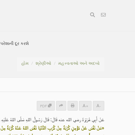
રેશાની દૂર કરશે
હોમ
શ્રેણીઓ
મહત્ત્વતાઓ અને અદબો
PDF
+
-
عَنْ أَبِي هُرَيْرَةَ رضي الله عنه قَالَ: قَالَ رَسُولُ اللهِ صَلَّى اللهُ عَلَيْهِ وَ:
مَنْ نَفَّسَ عَنْ مُؤْمِنٍ كُرْبَةً مِنْ كُرَبِ الدُّنْيَا نَفَّسَ اللهُ عَنْهُ كُرْبَةً مِنْ كُرَ