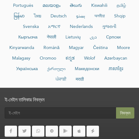
Português
മലയാളം
తెలుగు
Kiswahili
தமிழ்
မြန်မာ
ไทย
Deutsch
پښتو
অসমীয়া
Shqip
Svenska
አማርኛ
Nederlands
ગુજરાતી
Кыргызча
नेपाली
Lietuvių
دری
Српски
Kinyarwanda
Română
Magyar
Čeština
Moore
Malagasy
Oromoo
ಕನ್ನಡ
Wolof
Azərbaycan
Українська
ქართული
Македонски
ភាសាខ្មែរ
ਪੰਜਾਬੀ
मराठी
ই-মেইল তালিকায় নিবন্ধন
নিবন্ধন