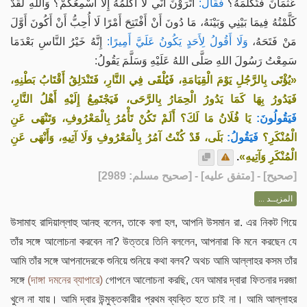
عُثْمَانَ فَتُكَلِّمَهُ؟
فَقَالَ:
أَتَرَوْنَ أَنِّي لَا أُكَلِّمُهُ إِلَّا أُسْمِعُكُمْ؟ وَاللهِ لَقَدْ
كَلَّمْتُهُ فِيمَا بَيْنِي وَبَيْنَهُ، مَا دُونَ أَنْ أَفْتَتِحَ أَمْرًا لَا أُحِبُّ أَنْ أَكُونَ أَوَّلَ
مَنْ فَتَحَهُ،
وَلَا أَقُولُ لِأَحَدٍ يَكُونُ عَلَيَّ أَمِيرًا:
إِنَّهُ خَيْرُ النَّاسِ بَعْدَمَا
سَمِعْتُ رَسُولَ اللهِ صَلَّى اللهُ عَلَيْهِ وَسَلَّمَ يَقُولُ:
«يُؤْتَى بِالرَّجُلِ يَوْمَ الْقِيَامَةِ، فَيُلْقَى فِي النَّارِ، فَتَنْدَلِقُ أَقْتَابُ بَطْنِهِ،
فَيَدُورُ بِهَا كَمَا يَدُورُ الْحِمَارُ بِالرَّحَى، فَيَجْتَمِعُ إِلَيْهِ أَهْلُ النَّارِ،
فَيَقُولُونَ:
يَا فُلَانُ مَا لَكَ؟ أَلَمْ تَكُنْ تَأْمُرُ بِالْمَعْرُوفِ، وَتَنْهَى عَنِ
الْمُنْكَرِ؟
فَيَقُولُ:
بَلَى، قَدْ كُنْتُ آمُرُ بِالْمَعْرُوفِ وَلَا آتِيهِ، وَأَنْهَى عَنِ
.
الْمُنْكَرِ وَآتِيهِ»
] - [متفق عليه] - [صحيح مسلم: 2989]
صحيح
[
المزيــد ...
উসামাহ রাদিয়াল্লাহু আনহু বলেন, তাকে বলা হল, আপনি উসমান রা. এর নিকট গিয়ে
তাঁর সঙ্গে আলোচনা করবেন না? উত্তরে তিনি বললেন, আপনারা কি মনে করছেন যে
আমি তাঁর সঙ্গে আপনাদেরকে শুনিয়ে শুনিয়ে কথা বলব? অথচ আমি আল্লাহর কসম তাঁর
সঙ্গে
(দাঙ্গা দমনের ব্যাপারে)
গোপনে আলোচনা করছি, যেন আমার দ্বারা ফিতনার দরজা
খুলে না যায়। আমি দ্বার উন্মুক্তকারীর প্রথম ব্যক্তি হতে চাই না। আমি আল্লাহর