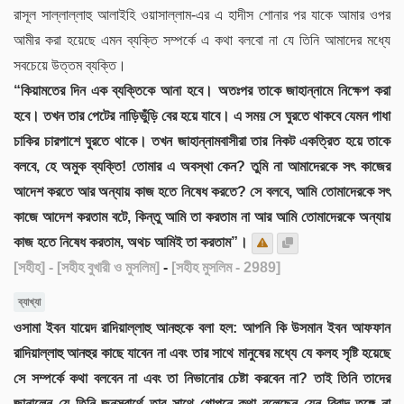
রাসূল সাল্লাল্লাহু আলাইহি ওয়াসাল্লাম-এর এ হাদীস শোনার পর যাকে আমার ওপর
আমীর করা হয়েছে এমন ব্যক্তি সম্পর্কে এ কথা বলবো না যে তিনি আমাদের মধ্যে
সবচেয়ে উত্তম ব্যক্তি।
“কিয়ামতের দিন এক ব্যক্তিকে আনা হবে। অতঃপর তাকে জাহান্নামে নিক্ষেপ করা
হবে। তখন তার পেটের নাড়িভুঁড়ি বের হয়ে যাবে। এ সময় সে ঘুরতে থাকবে যেমন গাধা
চাকির চারপাশে ঘুরতে থাকে। তখন জাহান্নামবাসীরা তার নিকট একত্রিত হয়ে তাকে
বলবে, হে অমুক ব্যক্তি! তোমার এ অবস্থা কেন? তুমি না আমাদেরকে সৎ কাজের
আদেশ করতে আর অন্যায় কাজ হতে নিষেধ করতে? সে বলবে, আমি তোমাদেরকে সৎ
কাজে আদেশ করতাম বটে, কিন্তু আমি তা করতাম না আর আমি তোমাদেরকে অন্যায়
কাজ হতে নিষেধ করতাম, অথচ আমিই তা করতাম”।
[সহীহ]
- [সহীহ বুখারী ও মুসলিম]
-
[সহীহ মুসলিম - 2989]
ব্যাখ্যা
ওসামা ইবন যায়েদ রাদিয়াল্লাহু আনহুকে বলা হল: আপনি কি উসমান ইবন আফফান
রাদিয়াল্লাহু আনহুর কাছে যাবেন না এবং তার সাথে মানুষের মধ্যে যে কলহ সৃষ্টি হয়েছে
সে সম্পর্কে কথা বলবেন না এবং তা নিভানোর চেষ্টা করবেন না? তাই তিনি তাদের
জানালেন যে তিনি জনস্বার্থে তার সাথে গোপনে কথা বলেছেন যেন বিবাদ তুঙ্গে না