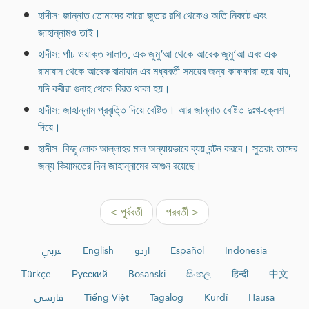
হাদীস: জান্নাত তোমাদের কারো জুতার রশি থেকেও অতি নিকটে এবং
জাহান্নামও তাই।
হাদীস: পাঁচ ওয়াক্ত সালাত, এক জুমু‘আ থেকে আরেক জুমু‘আ এবং এক
রামাযান থেকে আরেক রামাযান এর মধ্যবর্তী সময়ের জন্য কাফফারা হয়ে যায়,
যদি কবীরা গুনাহ থেকে বিরত থাকা হয়।
হাদীস: জাহান্নাম প্রবৃত্তি দিয়ে বেষ্টিত। আর জান্নাত বেষ্টিত দুঃখ-ক্লেশ
দিয়ে।
হাদীস: কিছু লোক আল্লাহর মাল অন্যায়ভাবে ব্যয়-বন্টন করবে। সুতরাং তাদের
জন্য কিয়ামতের দিন জাহান্নামের আগুন রয়েছে।
< পূর্ববর্তী
পরবর্তী >
عربي
English
اردو
Español
Indonesia
Türkçe
Русский
Bosanski
සිංහල
हिन्दी
中文
فارسی
Tiếng Việt
Tagalog
Kurdî
Hausa