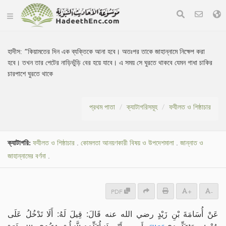
হাদীস:
“কিয়ামতের দিন এক ব্যক্তিকে আনা হবে। অতঃপর তাকে জাহান্নামে নিক্ষেপ করা
হবে। তখন তার পেটের নাড়িভুঁড়ি বের হয়ে যাবে। এ সময় সে ঘুরতে থাকবে যেমন গাধা চাকির
চারপাশে ঘুরতে থাকে
প্রথম পাতা
ক্যাটাগরিসমূহ
ফযীলত ও শিষ্ঠাচার
ক্যাটাগরি:
ফযীলত ও শিষ্ঠাচার
.
কোমলতা আনয়ণকারী বিষয় ও উপদেশমালা
.
জান্নাত ও
জাহান্নামের বর্ণনা
.
PDF
+
-
عَنْ أُسَامَةَ بْنِ زَيْدٍ رضي الله عنه قَالَ: قِيلَ لَهُ: أَلَا تَدْخُلُ عَلَى