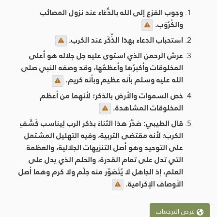
وجوب الفزع إلى الله بالدُّعَاء عند نزول المصائب
والكُرُوْب.
استحباب الدعاء بهذا الذِّكْر عند الكرب.
عرش الرحمن الذي استوى عليه جل جلاله هو أعلى
المخلوقات وأكبرُها وأعظمُها، وقد وصفه النبي صلى
الله عليه وسلم بأنه عظيم وبأنه كريم.
خص السموات والأرض بالذكر؛ لأنهما من أعظم
المخلوقات المشاهدة.
قال الطيبي: صَدَّرَ هذا الثناءَ بذكر الرب لِيناسب كَشْفِ
الكرب؛ لأنه مقتضى التربية، وفيه التهليل المشتمل
على التوحيد وهو أصل التنزيهات الجلالية، والعظمة
التي تدل على تمام القدرة، والحلم الذي يدل على
العلم، إذ الجاهل لا يُتَصَوّر منه حِلْم ولا كرم وهما أصل
الأوصاف الإكرامية.
عرض الترجمات