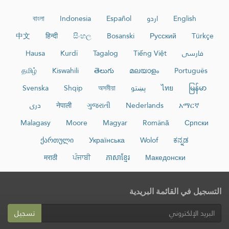
English
اردو
Español
Indonesia
বাংলা
中文
हिन्दी
සිංහල
Bosanski
Русский
Türkçe
فارسی
Tiếng Việt
Tagalog
Kurdî
Hausa
தமிழ்
Kiswahili
తెలుగు
മലയാളം
Português
မြန်မာ
ไทย
پښتو
অসমীয়া
Shqip
Svenska
አማርኛ
Nederlands
ગુજરાતી
नेपाली
دری
Malagasy
Moore
Magyar
Română
Српски
ქართული
Українська
Wolof
ಕನ್ನಡ
मराठी
ਪੰਜਾਬੀ
ភាសាខ្មែរ
Македонски
التسجيل في القائمة البريدية
تسجيل