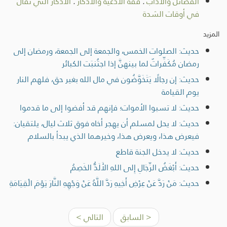
الفضائل والآداب
.
فقه الأدعية والأذكار
.
الأذكار التي تقال
في أوقات الشدة
المزيد
حديث: الصلوات الخمس، والجمعة إلى الجمعة، ورمضان إلى
رمضان مُكَفِّراتٌ لما بينهنَّ إذا اجتُنبَت الكبائر
حديث: إن رجالًا يَتَخَوَّضُون في مال الله بغير حق، فلهم النار
يوم القيامة
حديث: لا تسبوا الأموات؛ فإنهم قد أفضوا إلى ما قدموا
حديث: لا يحل لمسلم أن يهجر أخاه فوق ثلاث ليال، يلتقيان:
فيعرض هذا، ويعرض هذا، وخيرهما الذي يبدأ بالسلام
حديث: لا يدخل الجنة قاطع
حديث: أَبْغَضُ الرِّجَالِ إِلى اللهِ الأَلَدُّ الخَصِمُ
حديث: مَنْ رَدَّ عَنْ عِرْضِ أَخِيهِ رَدَّ اللَّهُ عَنْ وَجْهِهِ النَّارَ يَوْمَ الْقِيَامَةِ
< السابق
التالي >