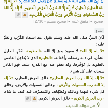
أَنَّ نَبِيَّ اللهِ صَلَّى اللهُ عَلَيْهِ وَسَلَّمَ كَانَ يَقُولُ عِنْدَ الْكَرْبِ:
«لَا إِلَهَ إِلَّا
اللهُ الْعَظِيمُ الْحَلِيمُ، لَا إِلَهَ إِلَّا اللهُ رَبُّ الْعَرْشِ الْعَظِيمِ، لَا إِلَهَ إِلَّا اللهُ
رَبُّ السَّمَاوَاتِ وَرَبُّ الْأَرْضِ وَرَبُّ الْعَرْشِ الْكَرِيمِ»
.
[
صحيح
]
-
[
متفق عليه
]
-
[
صحيح مسلم - 2730
]
الشرح
كَانَ النبيُّ صلى الله عليه وسلم يقول عند اشتداد الكَرْب والغَمِّ
عليه:
«لا إله إلا الله»
لا معبودَ بحق إلا الله،
«العظيم»
القَدْرِ، الجليل
الشأن، في ذاته وصفاته وأفعاله،
«الحليم»
الذي لا يُعَاجِل العاصي
بالعقوبة بل يُؤخّرها، وقد يعفو عنه مع القدرة عليه، فهو القادر
سبحانه على كل شيء.
«لا إله إلا الله رب العرش العظيم»
خالق العرش العظيم،
«لا إله
إلا الله رب السموات والأرض»
وخالق السموات والأرض، وخالق
كل شيء فيهما ومالكه ومُصْلِحُه، والمُتصرِّف فيه كيف ما شاء،
«رب العرش الكريم»
خالق العرش الكريم.
من فوائد الحديث